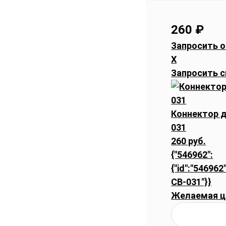
260
₽
Запросить о
X
Запросить с
Коннектор дл
031
260 руб.
{"546962":
{"id":"546962"
CB-031"}}
Желаемая ц