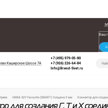
М
Ваш 
+7 (495) 979-05-80
ово Каширское Шоссе 7А
+7 (926) 226-64-84
Info@Brend-Svet.ru
треки
UNIKA 42V Favourite (SMART) толщина 5 мм
Коннектор для создани
р для создания Г, Т и Х соедин