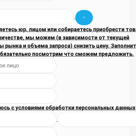
яетесь юр. лицом или собираетесь приобрести тов
личестве, мы можем (в зависимости от текущей
 рынка и объема запроса) снизить цену. Заполни
обязательно посмотрим что сможем предложить.
юсь с
условиями обработки
персональных данных