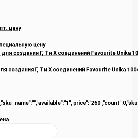
пт. цену
пециальную цену
я создания Г, Т и Х соединений Favourite Unika 100
,"sku_name":"","available":"1","price":"260","count":0,"sk
ена