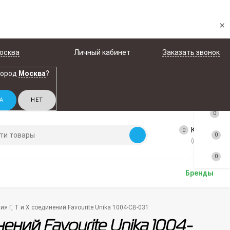
×
осква
Личный кабинет
Заказать звонок
город
Москва
?
0
Корзина
0
0
(пусто)
0
Бренды
я Г, Т и Х соединений Favourite Unika 1004-CB-031
ений Favourite Unika 1004-