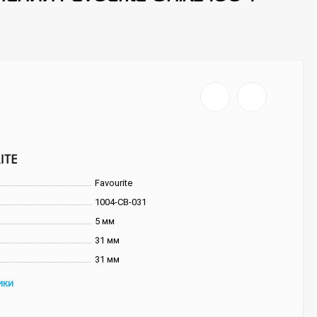
Favourite
1004-CB-031
5 мм
31 мм
31 мм
ИКИ