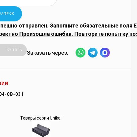
спешно отправлен.
Заполните обязательные поля
E
ректно
Произошла ошибка. Повторите попытку по
КУПИТЬ
Заказать через:
ЧИИ
04-CB-031
Товары серии
Unika
: