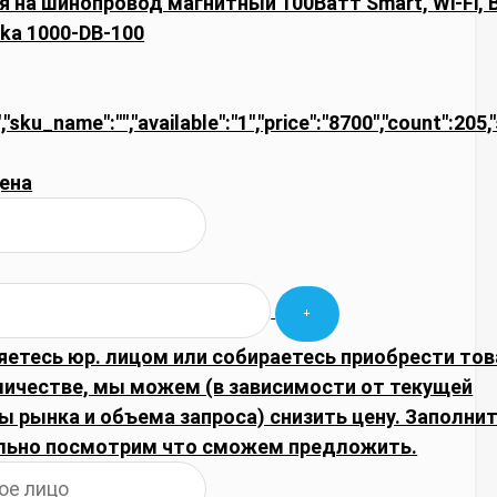
я на шинопровод магнитный 100Ватт Smart, Wi-Fi, 
ika 1000-DB-100
,"sku_name":"","available":"1","price":"8700","count":205,
ена
яетесь юр. лицом или собираетесь приобрести тов
личестве, мы можем (в зависимости от текущей
 рынка и объема запроса) снизить цену. Заполнит
льно посмотрим что сможем предложить.