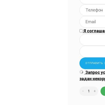
Я соглаша
Запрос у
задан некор
-
+