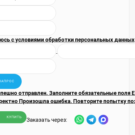
юсь с
условиями обработки
персональных данных
спешно отправлен.
Заполните обязательные поля
E
ректно
Произошла ошибка. Повторите попытку по
КУПИТЬ
Заказать через: