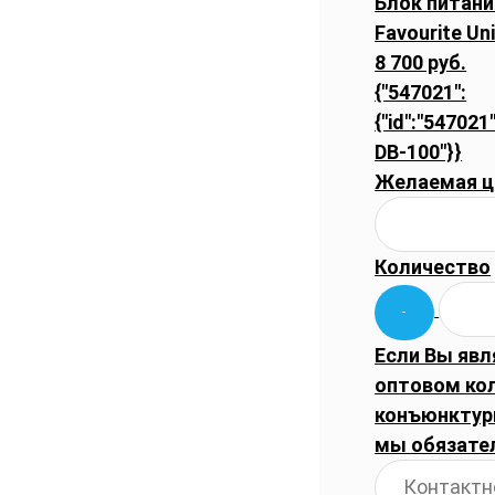
Блок питани
Favourite Un
8 700 руб.
{"547021":
{"id":"547021"
DB-100"}}
Желаемая ц
Количество
Если Вы явл
оптовом ко
конъюнктуры
мы обязате