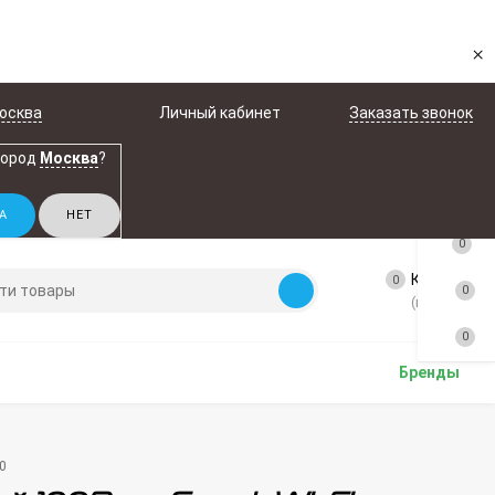
×
осква
Личный кабинет
Заказать звонок
город
Москва
?
0
Корзина
0
0
(пусто)
0
Бренды
00