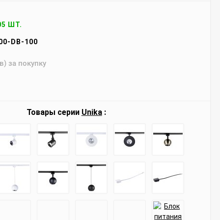
05 ШТ.
00-DB-100
в) за покупку
Товары серии
Unika
: