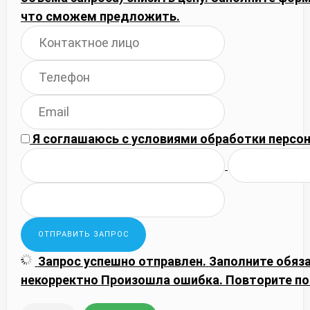
что сможем предложить.
Я соглашаюсь с
условиями обработки
персон
Запрос успешно отправлен.
Заполните обяз
некорректно
Произошла ошибка. Повторите по