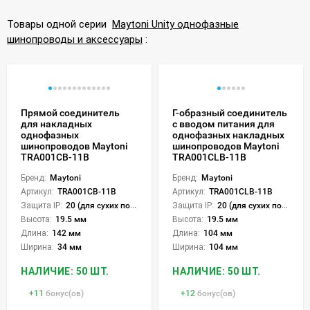
Товары одной серии
Maytoni Unity однофазные
шинопроводы и аксессуары
:
Прямой соединитель
Г-образный соединитель
для накладных
с вводом питания для
однофазных
однофазных накладных
шинопроводов Maytoni
шинопроводов Maytoni
TRA001CB-11B
TRA001CLB-11B
Бренд:
Maytoni
Бренд:
Maytoni
Артикул:
TRA001CB-11B
Артикул:
TRA001CLB-11B
Защита IP:
20 (для сухих пом.)
Защита IP:
20 (для сухих пом.)
Высота:
19.5 мм
Высота:
19.5 мм
Длина:
142 мм
Длина:
104 мм
Ширина:
34 мм
Ширина:
104 мм
НАЛИЧИЕ: 50 ШТ.
НАЛИЧИЕ: 50 ШТ.
+
11
бонус(ов)
+
12
бонус(ов)