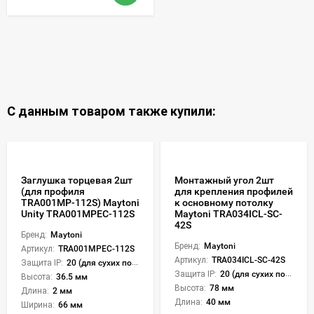
С данным товаром также купили:
Заглушка торцевая 2шт
Монтажный угол 2шт
(для профиля
для крепления профилей
TRA001MP-112S) Maytoni
к основному потолку
Unity TRA001MPEC-112S
Maytoni TRA034ICL-SC-
42S
Бренд:
Maytoni
Бренд:
Maytoni
Артикул:
TRA001MPEC-112S
Артикул:
TRA034ICL-SC-42S
Защита IP:
20 (для сухих пом.)
Защита IP:
20 (для сухих пом.)
Высота:
36.5 мм
Высота:
78 мм
Длина:
2 мм
Длина:
40 мм
Ширина:
66 мм