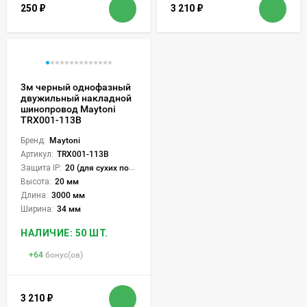
250
₽
3 210
₽
3м черный однофазный
двужильный накладной
шинопровод Maytoni
TRX001-113B
Бренд:
Maytoni
Артикул:
TRX001-113B
Защита IP:
20 (для сухих пом.)
Высота:
20 мм
Длина:
3000 мм
Ширина:
34 мм
НАЛИЧИЕ: 50 ШТ.
+
64
бонус(ов)
3 210
₽