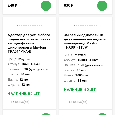
240
₽
830
₽
Адаптер для уст. любого
3м белый однофазный
подвесного светильника
двужильный накладной
на однофазные
шинопровод Maytoni
шинопроводы Maytoni
TRX001-113W
TRA011-1-A-B
Бренд:
Maytoni
Бренд:
Maytoni
Артикул:
TRX001-113W
Артикул:
TRA011-1-A-B
Защита IP:
20 (для сухих пом.)
Защита IP:
20 (для сухих пом.)
Высота:
20 мм
Высота:
30 мм
Длина:
3000 мм
Длина:
82 мм
Ширина:
34 мм
Ширина:
32 мм
НАЛИЧИЕ: 50 ШТ.
НАЛИЧИЕ: 50 ШТ.
+
5
бонус(ов)
+
64
бонус(ов)