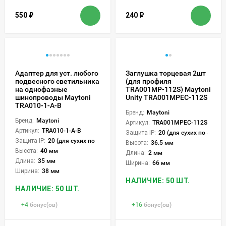
550
₽
240
₽
Адаптер для уст. любого
Заглушка торцевая 2шт
подвесного светильника
(для профиля
на однофазные
TRA001MP-112S) Maytoni
шинопроводы Maytoni
Unity TRA001MPEC-112S
TRA010-1-A-B
Бренд:
Maytoni
Бренд:
Maytoni
Артикул:
TRA001MPEC-112S
Артикул:
TRA010-1-A-B
Защита IP:
20 (для сухих пом.)
Защита IP:
20 (для сухих пом.)
Высота:
36.5 мм
Высота:
40 мм
Длина:
2 мм
Длина:
35 мм
Ширина:
66 мм
Ширина:
38 мм
НАЛИЧИЕ: 50 ШТ.
НАЛИЧИЕ: 50 ШТ.
+
4
бонус(ов)
+
16
бонус(ов)