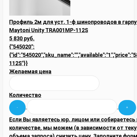
Профиль 2м для уст. 1-ф шинопроводов в гар
Maytoni Unity TRA001MP-112S
5 830 руб.
{"545020":
{"id":"545020","sku_name":"","available":"1","price"
112S"}}
Желаемая цена
Количество
Если Вы являетесь юр. лицом или собираетесь
количестве, мы можем (в зависимости от тек
объема запроса) снизить цену. Заполните фор