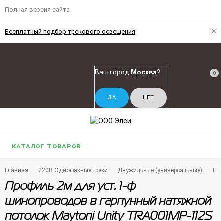
Полная версия сайта
×
Бесплатный подбор трекового освещения
Ваш город
Москва
?
0
КАТАЛОГ ТОВАРОВ
Главная
220В Однофазные треки
Двужильные (универсальные)
Пр
Профиль 2м для уст. 1-ф
шинопроводов в гарпунный натяжной
потолок Maytoni Unity TRA001MP-112S