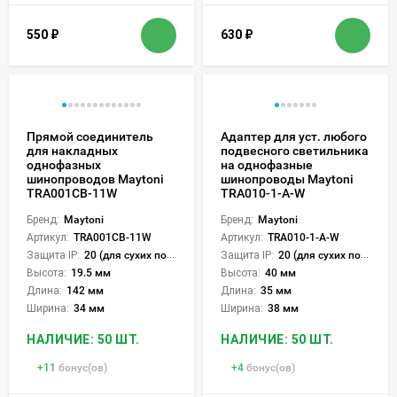
550
₽
630
₽
Прямой соединитель
Адаптер для уст. любого
для накладных
подвесного светильника
однофазных
на однофазные
шинопроводов Maytoni
шинопроводы Maytoni
TRA001CB-11W
TRA010-1-A-W
Бренд:
Maytoni
Бренд:
Maytoni
Артикул:
TRA001CB-11W
Артикул:
TRA010-1-A-W
Защита IP:
20 (для сухих пом.)
Защита IP:
20 (для сухих пом.)
Высота:
19.5 мм
Высота:
40 мм
Длина:
142 мм
Длина:
35 мм
Ширина:
34 мм
Ширина:
38 мм
НАЛИЧИЕ: 50 ШТ.
НАЛИЧИЕ: 50 ШТ.
+
11
бонус(ов)
+
4
бонус(ов)