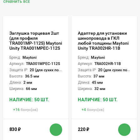
СРАВНИТЬ ВСЕ
Заглушка торцевая 2шт
Адаптер для установки
(для профиля
шинопровода в ГКЛ
TRA001MP-112S) Maytoni
любой толщины Maytoni
Unity TRA001MPEC-112S
Unity TRA002HR-11B
Бренд:
Maytoni
Бренд:
Maytoni
Артикул:
TRA001MPEC-112S
Артикул:
TRA002HR-11B
Защита IP:
20 (для сухих пом.)
Защита IP:
20 (для сухих пом.)
Высота:
36.5 мм
Высота:
37 мм
Длина:
2 мм
Длина:
45 мм
Ширина:
66 мм
Ширина:
32 мм
НАЛИЧИЕ: 50 ШТ.
НАЛИЧИЕ: 50 ШТ.
+
16
бонус(ов)
+
4
бонус(ов)
830
₽
220
₽