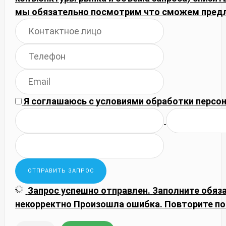
мы обязательно посмотрим что сможем пред
Я соглашаюсь с
условиями обработки
персон
Запрос успешно отправлен.
Заполните обяз
некорректно
Произошла ошибка. Повторите по