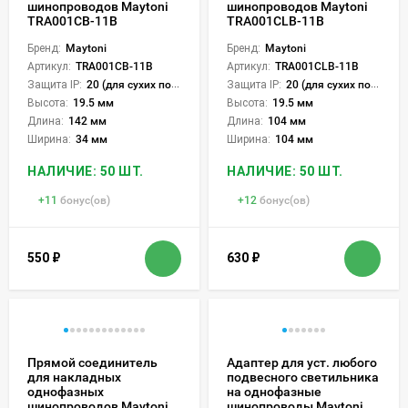
шинопроводов Maytoni
шинопроводов Maytoni
TRA001CB-11B
TRA001CLB-11B
Бренд:
Maytoni
Бренд:
Maytoni
Артикул:
TRA001CB-11B
Артикул:
TRA001CLB-11B
Защита IP:
20 (для сухих пом.)
Защита IP:
20 (для сухих пом.)
Высота:
19.5 мм
Высота:
19.5 мм
Длина:
142 мм
Длина:
104 мм
Ширина:
34 мм
Ширина:
104 мм
НАЛИЧИЕ: 50 ШТ.
НАЛИЧИЕ: 50 ШТ.
+
11
бонус(ов)
+
12
бонус(ов)
550
₽
630
₽
Прямой соединитель
Адаптер для уст. любого
для накладных
подвесного светильника
однофазных
на однофазные
шинопроводов Maytoni
шинопроводы Maytoni