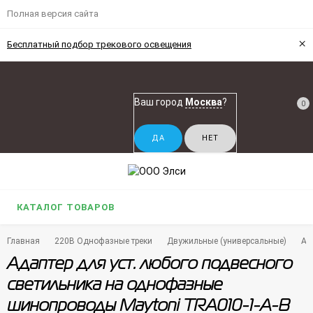
Полная версия сайта
×
Бесплатный подбор трекового освещения
Ваш город
Москва
?
0
КАТАЛОГ ТОВАРОВ
Главная
220В Однофазные треки
Двужильные (универсальные)
Ад
Адаптер для уст. любого подвесного
светильника на однофазные
шинопроводы Maytoni TRA010-1-A-B