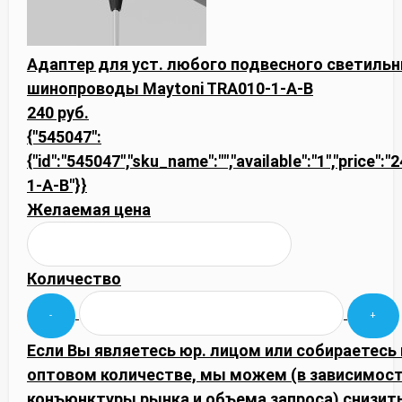
Адаптер для уст. любого подвесного светиль
шинопроводы Maytoni TRA010-1-A-B
240 руб.
{"545047":
{"id":"545047","sku_name":"","available":"1","price":
1-A-B"}}
Желаемая цена
Количество
Если Вы являетесь юр. лицом или собираетесь 
оптовом количестве, мы можем (в зависимост
конъюнктуры рынка и объема запроса) снизить