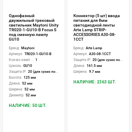
Однофазный
Коннектор (5 шт) ввода
двужильный трековый
питания для 8мм
светильник Maytoni Unity
светодиодной ленты
TR020-1-GU10-B Focus S
Arte Lamp STRIP-
под сменную лампу
ACCESSORIES A30-08-
GU10
1CCT
Бренд:
Maytoni
Бренд:
Arte Lamp
Артикул:
TR020-1-GU10-B
Артикул:
A30-08-1CCT
Кол-во ламп или LED:
1
Защита IP:
20 (для сухих пом.)
Цоколь:
GU10
Длина:
161.5 мм
Защита IP:
20 (для сухих пом.)
Ширина:
9.7 мм
Высота:
125 мм
НАЛИЧИЕ: 2363 ШТ.
Длина:
52 мм
Ширина:
52 мм
Диаметр:
52 мм
НАЛИЧИЕ: 50 ШТ.