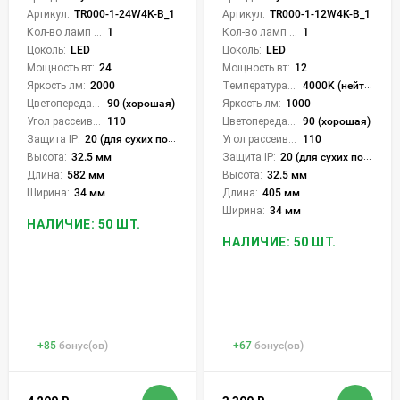
Артикул:
TR000-1-24W4K-B_1
Артикул:
TR000-1-12W4K-B_1
Кол-во ламп или LED:
1
Кол-во ламп или LED:
1
Цоколь:
LED
Цоколь:
LED
Мощность вт:
24
Мощность вт:
12
Яркость лм:
2000
Температура света:
4000K (нейтральный)
Цветопередача (CRI):
90 (хорошая)
Яркость лм:
1000
Угол рассеивания света °:
110
Цветопередача (CRI):
90 (хорошая)
Защита IP:
20 (для сухих пом.)
Угол рассеивания света °:
110
Высота:
32.5 мм
Защита IP:
20 (для сухих пом.)
Длина:
582 мм
Высота:
32.5 мм
Ширина:
34 мм
Длина:
405 мм
Ширина:
34 мм
НАЛИЧИЕ: 50 ШТ.
НАЛИЧИЕ: 50 ШТ.
+
85
бонус(ов)
+
67
бонус(ов)