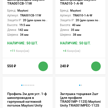
TRA001CB-11W
TRA010-1-A-W
Бренд:
Maytoni
Бренд:
Maytoni
Артикул:
TRA001CB-11W
Артикул:
TRA010-1-A-W
Защита IP:
20 (для сухих пом.)
Защита IP:
20 (для сухих пом.)
Высота:
19.5 мм
Высота:
40 мм
Длина:
142 мм
Длина:
35 мм
Ширина:
34 мм
Ширина:
38 мм
НАЛИЧИЕ: 50 ШТ.
НАЛИЧИЕ: 50 ШТ.
+
11
бонус(ов)
+
4
бонус(ов)
550
₽
240
₽
Профиль 2м для уст. 1-ф
Заглушка торцевая 2шт
шинопроводов в
(для профиля
гарпунный натяжной
TRA001MP-112S) Maytoni
потолок Maytoni Unity
Unity TRA001MPEC-112S