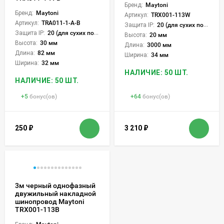
Бренд:
Maytoni
Бренд:
Maytoni
Артикул:
TRX001-113W
Артикул:
TRA011-1-A-B
Защита IP:
20 (для сухих пом.)
Защита IP:
20 (для сухих пом.)
Высота:
20 мм
Высота:
30 мм
Длина:
3000 мм
Длина:
82 мм
Ширина:
34 мм
Ширина:
32 мм
НАЛИЧИЕ: 50 ШТ.
НАЛИЧИЕ: 50 ШТ.
+
5
бонус(ов)
+
64
бонус(ов)
250
₽
3 210
₽
3м черный однофазный
двужильный накладной
шинопровод Maytoni
TRX001-113B