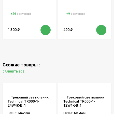
+
26
бонус(ов)
+
9
бонус(ов)
1 300
₽
490
₽
Схожие товары :
СРАВНИТЬ ВСЕ
Трековый светильник
Трековый светильник
Technical TR000-1-
Technical TR000-1-
24W4K-B_1
12W4K-B_1
Бренд:
Maytoni
Бренд:
Maytoni