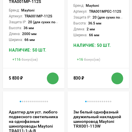
TRA001MP-112S
Бренд:
Maytoni
Бренд:
Maytoni
Артикул:
TRA001MPEC-112S
Артикул:
TRA001MP-112S
Защита IP:
20 (для сухих пом.)
Защита IP:
20 (для сухих пом.)
Высота:
36.5 мм
Высота:
36 мм
Длина:
2 мм
Длина:
2000 мм
Ширина:
66 мм
Ширина:
66 мм
НАЛИЧИЕ: 50 ШТ.
НАЛИЧИЕ: 50 ШТ.
+
116
бонус(ов)
+
16
бонус(ов)
5 830
₽
830
₽
Адаптер для уст. любого
3м белый однофазный
подвесного светильника
двужильный накладной
на однофазные
шинопровод Maytoni
шинопроводы Maytoni
TRX001-113W
TRA011-1-A-B