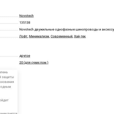
Novotech
135138
Novotech двужильные однофазные шинопроводы и аксесс
Лофт
,
Минимализм
,
Современный
,
Хай-тек
другое
20 (для сухих пом.)
епень
й защиты
кновения
ародным
ойдет
омендуется