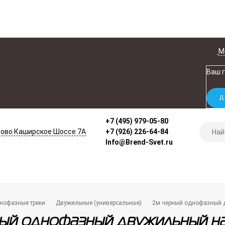
М
Ваш 
+7 (495) 979-05-80
ово Каширское Шоссе 7А
+7 (926) 226-64-84
Info@Brend-Svet.ru
нофазные треки
Двужильные (универсальные)
2м черный однофазный 
ный однофазный двужильный н