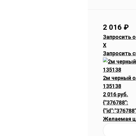
2 016
₽
Запросить о
X
Запросить с
2м черный 
135138
2 016 руб.
{"376788":
{"id":"376788"
Желаемая ц