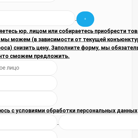
яетесь юр. лицом или собираетесь приобрести тов
 мы можем (в зависимости от текущей конъюнкту
оса) снизить цену. Заполните форму, мы обязател
что сможем предложить.
юсь с
условиями обработки
персональных данных