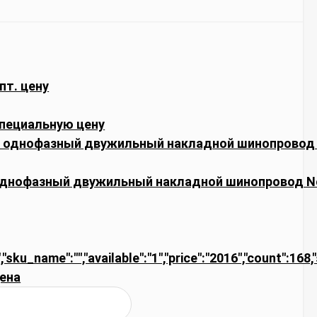
пт. цену
пециальную цену
однофазный двужильный накладной шинопровод N
,"sku_name":"","available":"1","price":"2016","count":168
ена