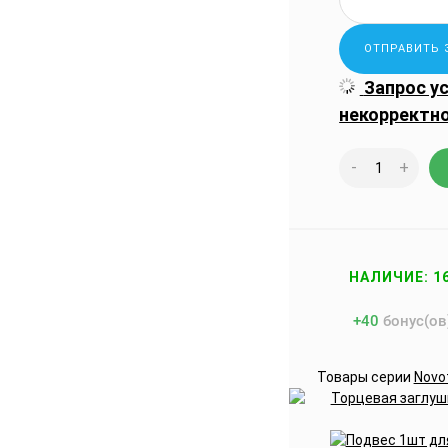
Запрос у
некорректн
-
+
НАЛИЧИЕ: 1
+
40
бонус(ов
Товары серии
Novo