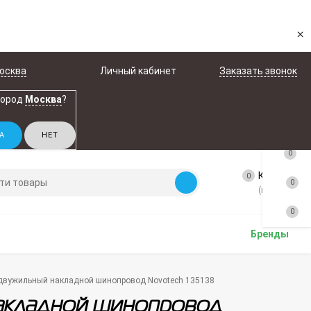
×
осква
Личный кабинет
Заказать звонок
город
Москва
?
0
Корзина
0
0
(пусто)
0
Бренды
двужильный накладной шинопровод Novotech 135138
акладной шинопровод