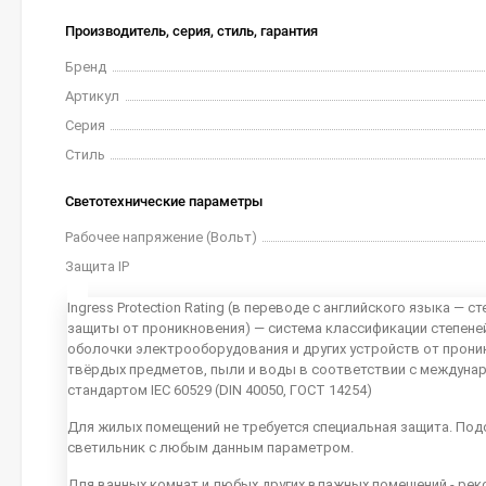
Производитель, серия, стиль, гарантия
Бренд
Артикул
Серия
Стиль
Светотехнические параметры
Рабочее напряжение (Вольт)
Защита IP
Ingress Protection Rating (в переводе с английского языка — ст
защиты от проникновения) — система классификации степене
оболочки электрооборудования и других устройств от прони
твёрдых предметов, пыли и воды в соответствии с междун
стандартом IEC 60529 (DIN 40050, ГОСТ 14254)
Для жилых помещений не требуется специальная защита. Под
светильник с любым данным параметром.
Для ванных комнат и любых других влажных помещений - рек