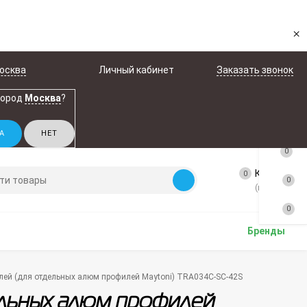
×
осква
Личный кабинет
Заказать звонок
город
Москва
?
0
Корзина
0
0
(пусто)
0
Бренды
елей (для отдельных алюм профилей Maytoni) TRA034C-SC-42S
ельных алюм профилей