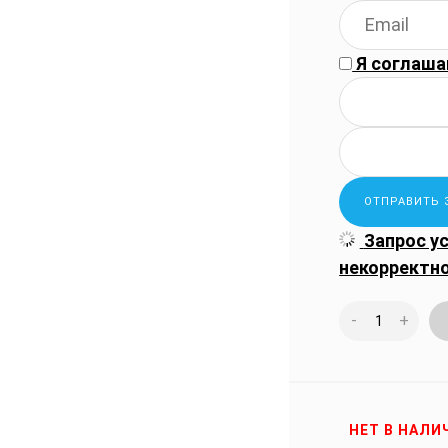
Я соглаша
Запрос у
некорректн
-
+
НЕТ В НАЛИ