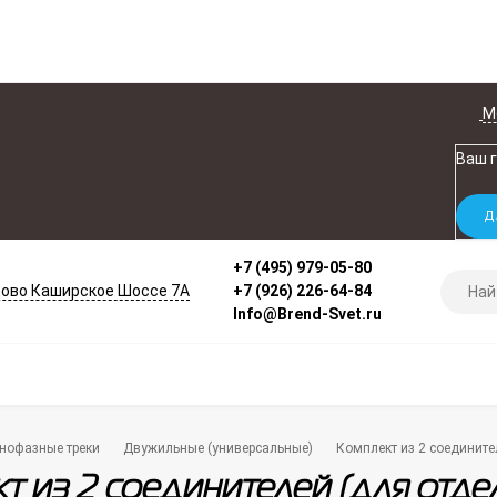
М
Ваш 
+7 (495) 979-05-80
ово Каширское Шоссе 7А
+7 (926) 226-64-84
Info@Brend-Svet.ru
нофазные треки
Двужильные (универсальные)
Комплект из 2 соединит
т из 2 соединителей (для отд