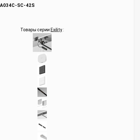
A034C-SC-42S
Товары серии
Exility
: