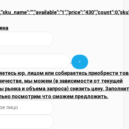
","sku_name":"","available":"1","price":"430","count":0,"s
ена
яетесь юр. лицом или собираетесь приобрести тов
личестве, мы можем (в зависимости от текущей
 рынка и объема запроса) снизить цену. Заполнит
льно посмотрим что сможем предложить.