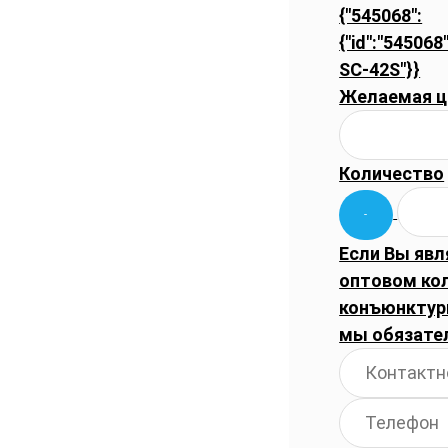
{"545068":
{"id":"545068
SC-42S"}}
Желаемая ц
Количество
Если Вы явл
оптовом ко
конъюнктуры
мы обязате