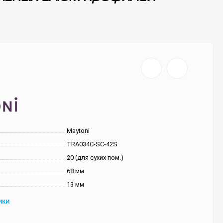
Maytoni
TRA034C-SC-42S
20 (для сухих пом.)
68 мм
13 мм
ИКИ