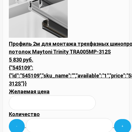
Профиль 2м для монтажа трехфазных шинопров
потолок Maytoni Trinity TRA005MP-312S
5 830 руб.
{"545109":
{"id":"545109","sku_name":"","available":"1","price"
312S"}}
Желаемая цена
Количество