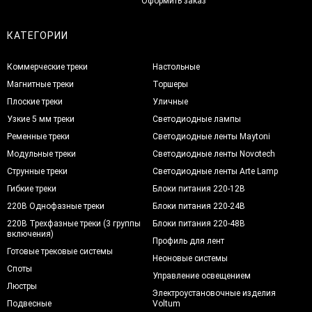
Оформить заказ
КАТЕГОРИИ
Коммерческие треки
Настольные
Магнитные треки
Торшеры
Плоские треки
Уличные
Узкие 5 мм треки
Светодиодные лампы
Ременные треки
Светодиодные ленты Maytoni
Модульные треки
Светодиодные ленты Novotech
Струнные треки
Светодиодные ленты Arte Lamp
Гибкие треки
Блоки питания 220-12В
220В Однофазные треки
Блоки питания 220-24В
220В Трехфазные треки (3 группы
Блоки питания 220-48В
включения)
Профиль для лент
Готовые трековые системы
Неоновые системы
Споты
Управление освещением
Люстры
Электроустановочные изделия
Подвесные
Voltum