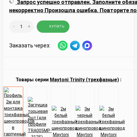
Запрос успешно отправлен.
Заполните обяз
некорректно
Произошла ошибка. Повторите по
-
+
КУПИТЬ
Заказать через:
Товары серии
Maytoni Trinity (трехфазные)
: