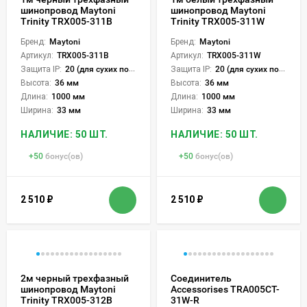
шинопровод Maytoni
шинопровод Maytoni
Trinity TRX005-311B
Trinity TRX005-311W
Бренд:
Maytoni
Бренд:
Maytoni
Артикул:
TRX005-311B
Артикул:
TRX005-311W
Защита IP:
20 (для сухих пом.)
Защита IP:
20 (для сухих пом.)
Высота:
36 мм
Высота:
36 мм
Длина:
1000 мм
Длина:
1000 мм
Ширина:
33 мм
Ширина:
33 мм
НАЛИЧИЕ: 50 ШТ.
НАЛИЧИЕ: 50 ШТ.
+
50
бонус(ов)
+
50
бонус(ов)
2 510
₽
2 510
₽
2м черный трехфазный
Соединитель
шинопровод Maytoni
Accessorises TRA005CT-
Trinity TRX005-312B
31W-R