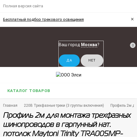
Полная версия сайта
×
Бесплатный подбор трекового освещения
Ваш город
Москва
?
0
КАТАЛОГ ТОВАРОВ
Главная
220В Трехфазные треки (3 группы включения)
Профиль 2м дл
Профиль 2м для монтажа трехфазных
шинопроводов в гарпунный нат.
потолок Maytoni Trinity TRA005MP-