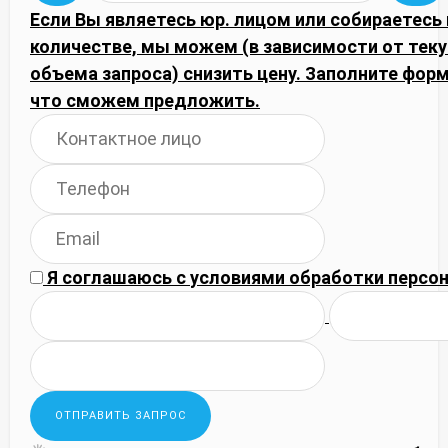
Если Вы являетесь юр. лицом или собираетесь
количестве, мы можем (в зависимости от тек
объема запроса) снизить цену. Заполните фор
что сможем предложить.
Я соглашаюсь с
условиями обработки
персон