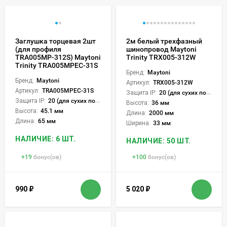
Заглушка торцевая 2шт
2м белый трехфазный
(для профиля
шинопровод Maytoni
TRA005MP-312S) Maytoni
Trinity TRX005-312W
Trinity TRA005MPEC-31S
Бренд:
Maytoni
Бренд:
Maytoni
Артикул:
TRX005-312W
Артикул:
TRA005MPEC-31S
Защита IP:
20 (для сухих пом.)
Защита IP:
20 (для сухих пом.)
Высота:
36 мм
Высота:
45.1 мм
Длина:
2000 мм
Длина:
65 мм
Ширина:
33 мм
НАЛИЧИЕ: 6 ШТ.
НАЛИЧИЕ: 50 ШТ.
+
19
бонус(ов)
+
100
бонус(ов)
990
₽
5 020
₽