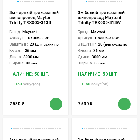
3м черный трехфазный
3м белый трехфазный
шинопровод Maytoni
шинопровод Maytoni
Trinity TRX005-313B
Trinity TRX005-313W
Бренд:
Maytoni
Бренд:
Maytoni
Артикул:
TRX005-313B
Артикул:
TRX005-313W
Защита IP:
20 (для сухих пом.)
Защита IP:
20 (для сухих пом.)
Высота:
36 мм
Высота:
36 мм
Длина:
3000 мм
Длина:
3000 мм
Ширина:
33 мм
Ширина:
33 мм
НАЛИЧИЕ: 50 ШТ.
НАЛИЧИЕ: 50 ШТ.
+
150
бонус(ов)
+
150
бонус(ов)
7 530
₽
7 530
₽
1м черный трехфазный
1м белый трехфазный