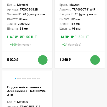
Бренд:
Maytoni
Бренд:
Maytoni
Артикул:
TRX005-312B
Артикул:
TRA005CT-31W-R
Защита IP:
20 (для сухих пом.)
Защита IP:
20 (для сухих пом.)
Высота:
36 мм
Высота:
32 мм
Длина:
2000 мм
Длина:
166 мм
Ширина:
33 мм
Ширина:
99 мм
НАЛИЧИЕ: 50 ШТ.
НАЛИЧИЕ: 50 ШТ.
+
100
бонус(ов)
+
24
бонус(ов)
5 020
₽
1 240
₽
Подвесной комплект
Accessorises TRA005WS-
31B
Бренд:
Maytoni
Артикул:
TRA005WS-31B