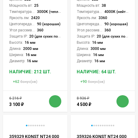
Мощность вт:
25
Мощность вт:
38
Температура света:
3000K (теплый)
Температура света:
4000K (нейтральный)
Яркость лм:
2420
Яркость лм:
3360
Цветопередача (CRI):
90 (хорошая)
Цветопередача (CRI):
90 (хорошая)
Угол рассеивания света °:
360
Угол рассеивания света °:
360
Защита IP:
20 (для сухих пом.)
Защита IP:
20 (для сухих пом.)
Высота:
16 мм
Высота:
16 мм
Длина:
2000 мм
Длина:
3000 мм
Ширина:
16 мм
Ширина:
16 мм
Диаметр:
16 мм
Диаметр:
16 мм
НАЛИЧИЕ: 212 ШТ.
НАЛИЧИЕ: 64 ШТ.
+
62
бонус(ов)
+
90
бонус(ов)
6 216
₽
8 936
₽
3 100
₽
4 500
₽
359329 KONST NT24 000
359326 KONST NT24 000