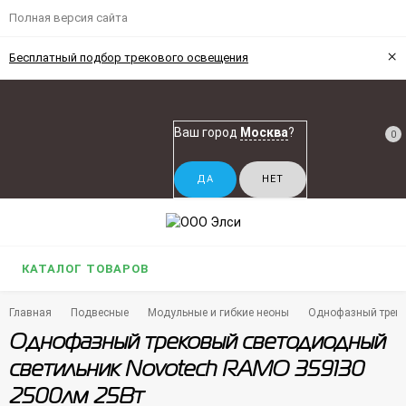
Полная версия сайта
×
Бесплатный подбор трекового освещения
Ваш город
Москва
?
0
КАТАЛОГ ТОВАРОВ
Главная
Подвесные
Модульные и гибкие неоны
Однофазный треко
Однофазный трековый светодиодный
светильник Novotech RAMO 359130
2500лм 25Вт