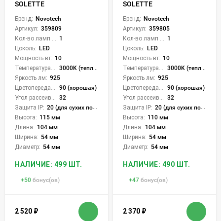
SOLETTE
SOLETTE
Бренд:
Novotech
Бренд:
Novotech
Артикул:
359809
Артикул:
359805
Кол-во ламп или LED:
1
Кол-во ламп или LED:
1
Цоколь:
LED
Цоколь:
LED
Мощность вт:
10
Мощность вт:
10
Температура света:
3000K (теплый)
Температура света:
3000K (теплый)
Яркость лм:
925
Яркость лм:
925
Цветопередача (CRI):
90 (хорошая)
Цветопередача (CRI):
90 (хорошая)
Угол рассеивания света °:
32
Угол рассеивания света °:
32
Защита IP:
20 (для сухих пом.)
Защита IP:
20 (для сухих пом.)
Высота:
115 мм
Высота:
110 мм
Длина:
104 мм
Длина:
104 мм
Ширина:
54 мм
Ширина:
54 мм
Диаметр:
54 мм
Диаметр:
54 мм
НАЛИЧИЕ: 499 ШТ.
НАЛИЧИЕ: 490 ШТ.
+
50
бонус(ов)
+
47
бонус(ов)
2 520
₽
2 370
₽