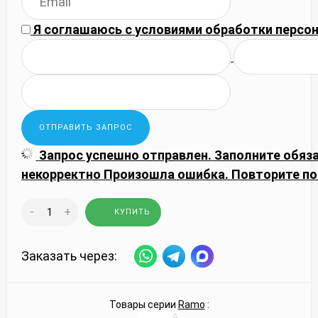
Я соглашаюсь с
условиями обработки
персон
Запрос успешно отправлен.
Заполните обяз
некорректно
Произошла ошибка. Повторите по
-
+
КУПИТЬ
Заказать через:
Товары серии
Ramo
: