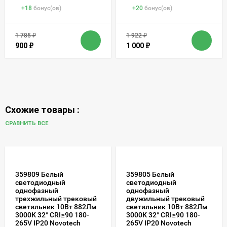
+
18
бонус(ов)
+
20
бонус(ов)
1 785
₽
1 922
₽
900
₽
1 000
₽
Схожие товары :
СРАВНИТЬ ВСЕ
359809 Белый
359805 Белый
светодиодный
светодиодный
однофазный
однофазный
трехжильный трековый
двужильный трековый
светильник 10Вт 882Лм
светильник 10Вт 882Лм
3000К 32° CRI≥90 180-
3000К 32° CRI≥90 180-
265V IP20 Novotech
265V IP20 Novotech