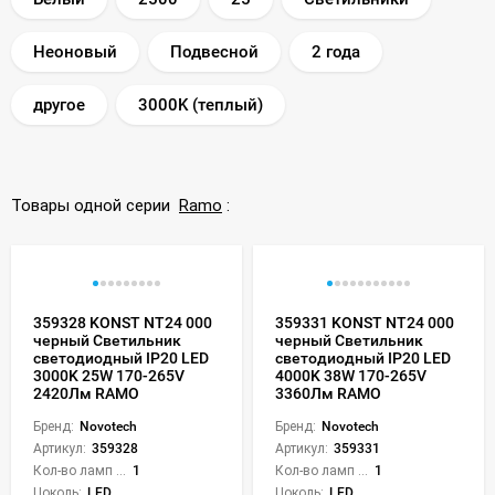
Неоновый
Подвесной
2 года
другое
3000K (теплый)
Товары одной серии
Ramo
:
359328 KONST NT24 000
359331 KONST NT24 000
черный Светильник
черный Светильник
светодиодный IP20 LED
светодиодный IP20 LED
3000K 25W 170-265V
4000K 38W 170-265V
2420Лм RAMO
3360Лм RAMO
Бренд:
Novotech
Бренд:
Novotech
Артикул:
359328
Артикул:
359331
Кол-во ламп или LED:
1
Кол-во ламп или LED:
1
Цоколь:
LED
Цоколь:
LED