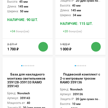
Защита IP:
20 (для сухих пом.)
Высота:
45 мм
Высота:
40 мм
Длина:
145 мм
Длина:
145 мм
Ширина:
50 мм
Ширина:
34 мм
НАЛИЧИЕ: 90 ШТ.
НАЛИЧИЕ: 115 ШТ.
+
34
бонус(ов)
+
20
бонус(ов)
3 371
₽
1 922
₽
1 700
₽
1 000
₽
База для накладного
Подвесной комплект с
монтажа светильников
2-х метровым тросом
359128-359133 RAMO
RAMO 359136
359143
Бренд:
Novotech
Бренд:
Novotech
Артикул:
359136
Артикул:
359143
Защита IP:
20 (для сухих пом.)
Мощность вт:
40
Высота:
10 мм
Защита IP:
20 (для сухих пом.)