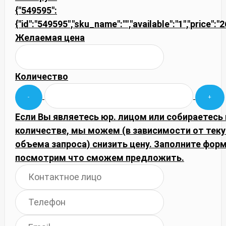
{"549595":
{"id":"549595","sku_name":"","available":"1","price":"
Желаемая цена
Количество
Если Вы являетесь юр. лицом или собираетесь
количестве, мы можем (в зависимости от тек
объема запроса) снизить цену. Заполните фор
посмотрим что сможем предложить.