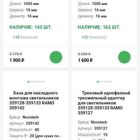
Длина:
1000 мм
Длина:
1000 мм
Ширина:
16 мм
Ширина:
16 мм
Диаметр:
16 мм
Диаметр:
16 мм
НАЛИЧИЕ: 143 ШТ.
НАЛИЧИЕ: 162 ШТ.
+
38
бонус(ов)
+
32
бонус(ов)
3 770
₽
3 266
₽
1 900
₽
1 600
₽
База для накладного
Трековый однофазный
монтажа светильников
трехжильный адаптер
359128-359133 RAMO
для светильников
359142
359128-359133 RAMO
359127
Бренд:
Novotech
Бренд:
Novotech
Артикул:
359142
Артикул:
359127
Мощность вт:
40
Мощность вт:
15
Защита IP:
20 (для сухих пом.)