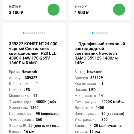
6 216
₽
3 770
₽
3 100
₽
1 900
₽
359327 KONST NT24 000
Однофазный трековый
черный Светильник
светодиодный
светодиодный IP20 LED
светильник Novotech
4000K 14W 170-265V
RAMO 359129 1400лм
1360Лм RAMO
14Вт
Бренд:
Novotech
Бренд:
Novotech
Артикул:
359327
Артикул:
359129
Кол-во ламп или LED:
1
Кол-во ламп или LED:
1
Цоколь:
LED
Цоколь:
LED
Мощность вт:
14
Мощность вт:
14
Температура света:
4000K (нейтральный)
Температура света:
4000K (нейтральный)
Яркость лм:
1360
Яркость лм:
1400
Цветопередача (CRI):
90 (хорошая)
Цветопередача (CRI):
90 (хорошая)
Угол рассеивания света °:
360
Угол рассеивания света °:
360
Защита IP:
20 (для сухих пом.)
Защита IP:
20 (для сухих пом.)
Высота:
16 мм
Высота:
16 мм