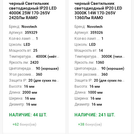
черный Светильник
черный Светильник
светодиодный IP20 LED
светодиодный IP20 LED
4000K 25W 170-265V
3000K 14W 170-265V
2420Лм RAMO
1360Лм RAMO
Бренд:
Novotech
Бренд:
Novotech
Артикул:
359329
Артикул:
359326
Кол-во ламп или LED:
1
Кол-во ламп или LED:
1
Цоколь:
LED
Цоколь:
LED
Мощность вт:
25
Мощность вт:
14
Температура света:
4000K (нейтральный)
Температура света:
3000K (теплый)
Яркость лм:
2420
Яркость лм:
1360
Цветопередача (CRI):
90 (хорошая)
Цветопередача (CRI):
90 (хорошая)
Угол рассеивания света °:
360
Угол рассеивания света °:
360
Защита IP:
20 (для сухих пом.)
Защита IP:
20 (для сухих пом.)
Высота:
16 мм
Высота:
16 мм
Длина:
2000 мм
Длина:
1000 мм
Ширина:
16 мм
Ширина:
16 мм
Диаметр:
16 мм
Диаметр:
16 мм
НАЛИЧИЕ: 44 ШТ.
НАЛИЧИЕ: 241 ШТ.
+
62
бонус(ов)
+
38
бонус(ов)