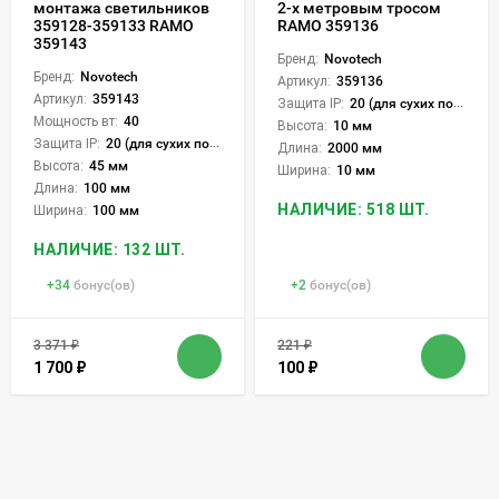
монтажа светильников
2-х метровым тросом
359128-359133 RAMO
RAMO 359136
359143
Бренд:
Novotech
Бренд:
Novotech
Артикул:
359136
Артикул:
359143
Защита IP:
20 (для сухих пом.)
Мощность вт:
40
Высота:
10 мм
Защита IP:
20 (для сухих пом.)
Длина:
2000 мм
Высота:
45 мм
Ширина:
10 мм
Длина:
100 мм
НАЛИЧИЕ: 518 ШТ.
Ширина:
100 мм
НАЛИЧИЕ: 132 ШТ.
+
34
бонус(ов)
+
2
бонус(ов)
3 371
₽
221
₽
1 700
₽
100
₽