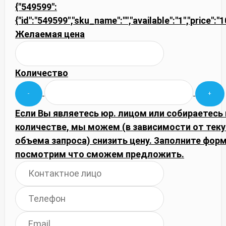
{"549599":
{"id":"549599","sku_name":"","available":"1","price":
Желаемая цена
Количество
Если Вы являетесь юр. лицом или собираетесь
количестве, мы можем (в зависимости от тек
объема запроса) снизить цену. Заполните фор
посмотрим что сможем предложить.