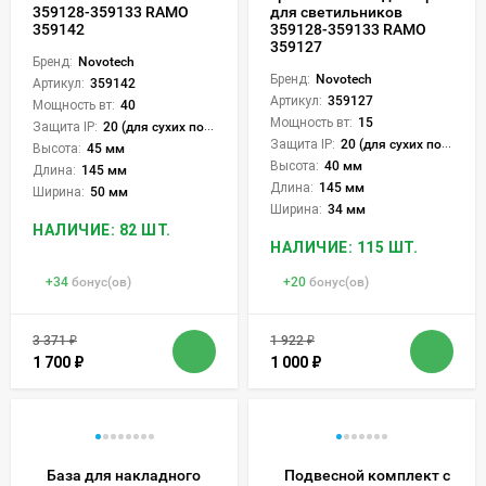
359128-359133 RAMO
для светильников
359142
359128-359133 RAMO
359127
Бренд:
Novotech
Бренд:
Novotech
Артикул:
359142
Артикул:
359127
Мощность вт:
40
Мощность вт:
15
Защита IP:
20 (для сухих пом.)
Защита IP:
20 (для сухих пом.)
Высота:
45 мм
Высота:
40 мм
Длина:
145 мм
Длина:
145 мм
Ширина:
50 мм
Ширина:
34 мм
НАЛИЧИЕ: 82 ШТ.
НАЛИЧИЕ: 115 ШТ.
+
34
бонус(ов)
+
20
бонус(ов)
3 371
₽
1 922
₽
1 700
₽
1 000
₽
База для накладного
Подвесной комплект с