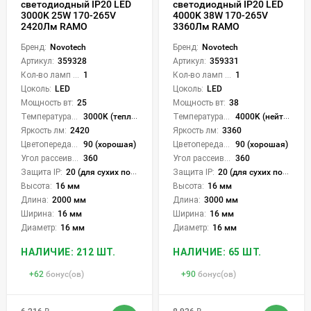
светодиодный IP20 LED
светодиодный IP20 LED
3000K 25W 170-265V
4000K 38W 170-265V
2420Лм RAMO
3360Лм RAMO
Бренд:
Novotech
Бренд:
Novotech
Артикул:
359328
Артикул:
359331
Кол-во ламп или LED:
1
Кол-во ламп или LED:
1
Цоколь:
LED
Цоколь:
LED
Мощность вт:
25
Мощность вт:
38
Температура света:
3000K (теплый)
Температура света:
4000K (нейтральный)
Яркость лм:
2420
Яркость лм:
3360
Цветопередача (CRI):
90 (хорошая)
Цветопередача (CRI):
90 (хорошая)
Угол рассеивания света °:
360
Угол рассеивания света °:
360
Защита IP:
20 (для сухих пом.)
Защита IP:
20 (для сухих пом.)
Высота:
16 мм
Высота:
16 мм
Длина:
2000 мм
Длина:
3000 мм
Ширина:
16 мм
Ширина:
16 мм
Диаметр:
16 мм
Диаметр:
16 мм
НАЛИЧИЕ: 212 ШТ.
НАЛИЧИЕ: 65 ШТ.
+
62
бонус(ов)
+
90
бонус(ов)