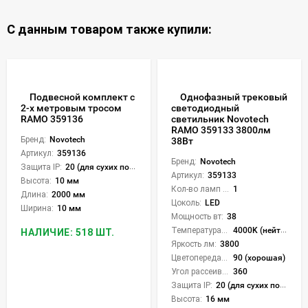
С данным товаром также купили:
Подвесной комплект с
Однофазный трековый
2-х метровым тросом
светодиодный
RAMO 359136
светильник Novotech
RAMO 359133 3800лм
Бренд:
Novotech
38Вт
Артикул:
359136
Бренд:
Novotech
Защита IP:
20 (для сухих пом.)
Артикул:
359133
Высота:
10 мм
Кол-во ламп или LED:
1
Длина:
2000 мм
Цоколь:
LED
Ширина:
10 мм
Мощность вт:
38
Температура света:
4000K (нейтральный)
НАЛИЧИЕ: 518 ШТ.
Яркость лм:
3800
Цветопередача (CRI):
90 (хорошая)
Угол рассеивания света °:
360
Защита IP:
20 (для сухих пом.)
Высота:
16 мм