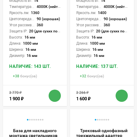
Мощность вт:
14
Мощность вт:
14
Температура света:
4000K (нейтральный)
Температура света:
4000K (нейтральный)
Яркость лм:
1360
Яркость лм:
1400
Цветопередача (CRI):
90 (хорошая)
Цветопередача (CRI):
90 (хорошая)
Угол рассеивания света °:
360
Угол рассеивания света °:
360
Защита IP:
20 (для сухих пом.)
Защита IP:
20 (для сухих пом.)
Высота:
16 мм
Высота:
16 мм
Длина:
1000 мм
Длина:
1000 мм
Ширина:
16 мм
Ширина:
16 мм
Диаметр:
16 мм
Диаметр:
16 мм
НАЛИЧИЕ: 143 ШТ.
НАЛИЧИЕ: 137 ШТ.
+
38
бонус(ов)
+
32
бонус(ов)
3 770
₽
3 266
₽
1 900
₽
1 600
₽
База для накладного
Трековый однофазный
монтажа светильников
трехжильный адаптер