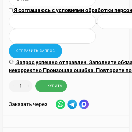
Я соглашаюсь с
условиями обработки
персон
Запрос успешно отправлен.
Заполните обяз
некорректно
Произошла ошибка. Повторите по
-
+
КУПИТЬ
Заказать через: