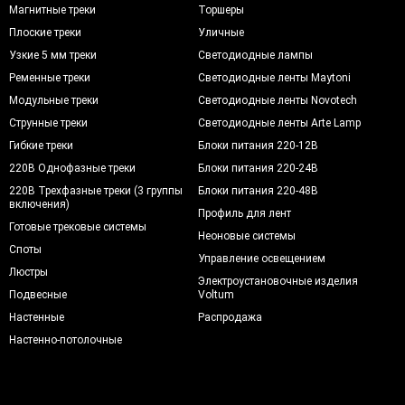
Магнитные треки
Торшеры
Плоские треки
Уличные
Узкие 5 мм треки
Светодиодные лампы
Ременные треки
Светодиодные ленты Maytoni
Модульные треки
Светодиодные ленты Novotech
Струнные треки
Светодиодные ленты Arte Lamp
Гибкие треки
Блоки питания 220-12В
220В Однофазные треки
Блоки питания 220-24В
220В Трехфазные треки (3 группы
Блоки питания 220-48В
включения)
Профиль для лент
Готовые трековые системы
Неоновые системы
Споты
Управление освещением
Люстры
Электроустановочные изделия
Подвесные
Voltum
Настенные
Распродажа
Настенно-потолочные