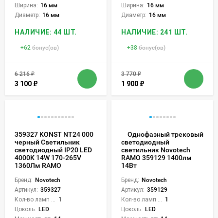
Ширина:
16 мм
Ширина:
16 мм
Диаметр:
16 мм
Диаметр:
16 мм
НАЛИЧИЕ: 44 ШТ.
НАЛИЧИЕ: 241 ШТ.
+
62
бонус(ов)
+
38
бонус(ов)
6 216
₽
3 770
₽
3 100
₽
1 900
₽
359327 KONST NT24 000
Однофазный трековый
черный Светильник
светодиодный
светодиодный IP20 LED
светильник Novotech
4000K 14W 170-265V
RAMO 359129 1400лм
1360Лм RAMO
14Вт
Бренд:
Novotech
Бренд:
Novotech
Артикул:
359327
Артикул:
359129
Кол-во ламп или LED:
1
Кол-во ламп или LED:
1
Цоколь:
LED
Цоколь:
LED