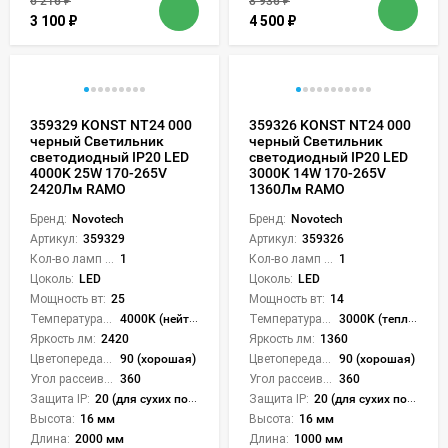
6 216
₽
8 936
₽
3 100
₽
4 500
₽
359329 KONST NT24 000
359326 KONST NT24 000
черный Светильник
черный Светильник
светодиодный IP20 LED
светодиодный IP20 LED
4000K 25W 170-265V
3000K 14W 170-265V
2420Лм RAMO
1360Лм RAMO
Бренд:
Novotech
Бренд:
Novotech
Артикул:
359329
Артикул:
359326
Кол-во ламп или LED:
1
Кол-во ламп или LED:
1
Цоколь:
LED
Цоколь:
LED
Мощность вт:
25
Мощность вт:
14
Температура света:
4000K (нейтральный)
Температура света:
3000K (теплый)
Яркость лм:
2420
Яркость лм:
1360
Цветопередача (CRI):
90 (хорошая)
Цветопередача (CRI):
90 (хорошая)
Угол рассеивания света °:
360
Угол рассеивания света °:
360
Защита IP:
20 (для сухих пом.)
Защита IP:
20 (для сухих пом.)
Высота:
16 мм
Высота:
16 мм
Длина:
2000 мм
Длина:
1000 мм