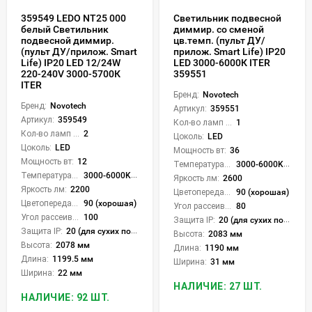
359549 LEDO NT25 000
Светильник подвесной
белый Светильник
диммир. со сменой
подвесной диммир.
цв.темп. (пульт ДУ/
(пульт ДУ/прилож. Smart
прилож. Smart Life) IP20
Life) IP20 LED 12/24W
LED 3000-6000К ITER
220-240V 3000-5700К
359551
ITER
Бренд:
Novotech
Бренд:
Novotech
Артикул:
359551
Артикул:
359549
Кол-во ламп или LED:
1
Кол-во ламп или LED:
2
Цоколь:
LED
Цоколь:
LED
Мощность вт:
36
Мощность вт:
12
Температура света:
3000-6000K (плавная рег.)
Температура света:
3000-6000K (плавная рег.)
Яркость лм:
2600
Яркость лм:
2200
Цветопередача (CRI):
90 (хорошая)
Цветопередача (CRI):
90 (хорошая)
Угол рассеивания света °:
80
Угол рассеивания света °:
100
Защита IP:
20 (для сухих пом.)
Защита IP:
20 (для сухих пом.)
Высота:
2083 мм
Высота:
2078 мм
Длина:
1190 мм
Длина:
1199.5 мм
Ширина:
31 мм
Ширина:
22 мм
НАЛИЧИЕ: 27 ШТ.
НАЛИЧИЕ: 92 ШТ.