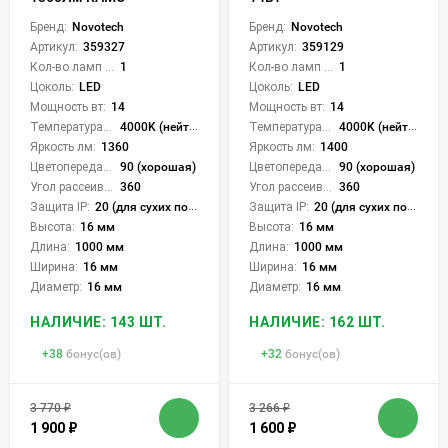
Бренд:
Novotech
Бренд:
Novotech
Артикул:
359327
Артикул:
359129
Кол-во ламп или LED:
1
Кол-во ламп или LED:
1
Цоколь:
LED
Цоколь:
LED
Мощность вт:
14
Мощность вт:
14
Температура света:
4000K (нейтральный)
Температура света:
4000K (нейтральный)
Яркость лм:
1360
Яркость лм:
1400
Цветопередача (CRI):
90 (хорошая)
Цветопередача (CRI):
90 (хорошая)
Угол рассеивания света °:
360
Угол рассеивания света °:
360
Защита IP:
20 (для сухих пом.)
Защита IP:
20 (для сухих пом.)
Высота:
16 мм
Высота:
16 мм
Длина:
1000 мм
Длина:
1000 мм
Ширина:
16 мм
Ширина:
16 мм
Диаметр:
16 мм
Диаметр:
16 мм
НАЛИЧИЕ: 143 ШТ.
НАЛИЧИЕ: 162 ШТ.
+
38
бонус(ов)
+
32
бонус(ов)
3 770
₽
3 266
₽
1 900
₽
1 600
₽