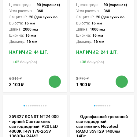
Цветопередача (CRI):
90 (хорошая)
Цветопередача (CRI):
90 (хорошая)
Угол рассеивания света °:
360
Угол рассеивания света °:
360
Защита IP:
20 (для сухих пом.)
Защита IP:
20 (для сухих пом.)
Высота:
16 мм
Высота:
16 мм
Длина:
2000 мм
Длина:
1000 мм
Ширина:
16 мм
Ширина:
16 мм
Диаметр:
16 мм
Диаметр:
16 мм
НАЛИЧИЕ: 44 ШТ.
НАЛИЧИЕ: 241 ШТ.
+
62
бонус(ов)
+
38
бонус(ов)
6 216
₽
3 770
₽
3 100
₽
1 900
₽
359327 KONST NT24 000
Однофазный трековый
черный Светильник
светодиодный
светодиодный IP20 LED
светильник Novotech
4000K 14W 170-265V
RAMO 359129 1400лм
1360Лм RAMO
14Вт