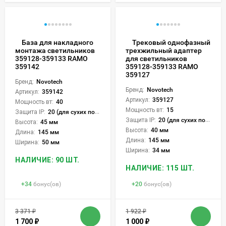
База для накладного
Трековый однофазный
монтажа светильников
трехжильный адаптер
359128-359133 RAMO
для светильников
359142
359128-359133 RAMO
359127
Бренд:
Novotech
Бренд:
Novotech
Артикул:
359142
Артикул:
359127
Мощность вт:
40
Мощность вт:
15
Защита IP:
20 (для сухих пом.)
Защита IP:
20 (для сухих пом.)
Высота:
45 мм
Высота:
40 мм
Длина:
145 мм
Длина:
145 мм
Ширина:
50 мм
Ширина:
34 мм
НАЛИЧИЕ: 90 ШТ.
НАЛИЧИЕ: 115 ШТ.
+
34
бонус(ов)
+
20
бонус(ов)
3 371
₽
1 922
₽
1 700
₽
1 000
₽