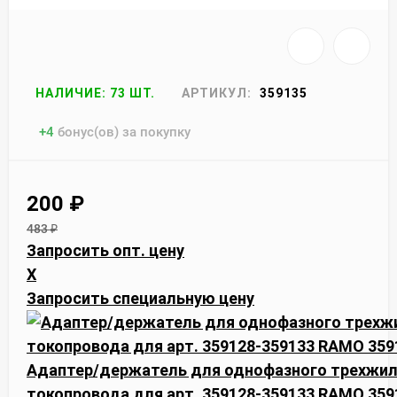
НАЛИЧИЕ: 73 ШТ.
АРТИКУЛ:
359135
+
4
бонус(ов) за покупку
200
₽
483
₽
Запросить опт. цену
X
Запросить специальную цену
Адаптер/держатель для однофазного трехжил
токопровода для арт. 359128-359133 RAMO 359