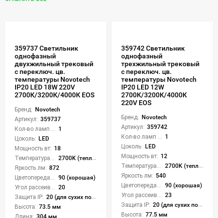
359737 Светильник
359742 Светильник
однофазный
однофазный
двухжильный трековый
трехжильный трековый
с переключ. цв.
с переключ. цв.
температуры Novotech
температуры Novotech
IP20 LED 18W 220V
IP20 LED 12W
2700К/3200К/4000К EOS
2700К/3200К/4000К
220V EOS
Бренд:
Novotech
Бренд:
Novotech
Артикул:
359737
Артикул:
359742
Кол-во ламп или LED:
1
Кол-во ламп или LED:
1
Цоколь:
LED
Цоколь:
LED
Мощность вт:
18
Мощность вт:
12
Температура света:
2700K (теплый), 3200K (теплый), 4000K (нейтральный), CCT механическое переключение
Температура света:
2700K (теплый), 3200K (теплый), 4000K (нейтральный), CCT механическое переключение
Яркость лм:
872
Яркость лм:
540
Цветопередача (CRI):
90 (хорошая)
Цветопередача (CRI):
90 (хорошая)
Угол рассеивания света °:
20
Угол рассеивания света °:
23
Защита IP:
20 (для сухих пом.)
Защита IP:
20 (для сухих пом.)
Высота:
73.5 мм
Высота:
77.5 мм
Длина:
304 мм