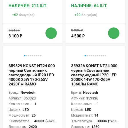
НАЛИЧИЕ: 212 ШТ.
НАЛИЧИЕ: 64 ШТ.
+
62
бонус(ов)
+
90
бонус(ов)
6 216
₽
8 936
₽
3 100
₽
4 500
₽
359329 KONST NT24 000
359326 KONST NT24 000
черный Светильник
черный Светильник
светодиодный IP20 LED
светодиодный IP20 LED
4000K 25W 170-265V
3000K 14W 170-265V
2420Лм RAMO
1360Лм RAMO
Бренд:
Novotech
Бренд:
Novotech
Артикул:
359329
Артикул:
359326
Кол-во ламп или LED:
1
Кол-во ламп или LED:
1
Цоколь:
LED
Цоколь:
LED
Мощность вт:
25
Мощность вт:
14
Температура света:
4000K (нейтральный)
Температура света:
3000K (теплый)
Яркость лм:
2420
Яркость лм:
1360