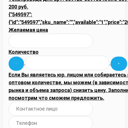
200 руб.
{"549597":
{"id":"549597","sku_name":"","available":"1","price":"
Желаемая цена
Количество
Если Вы являетесь юр. лицом или собираетесь 
оптовом количестве, мы можем (в зависимос
рынка и объема запроса) снизить цену. Запол
посмотрим что сможем предложить.