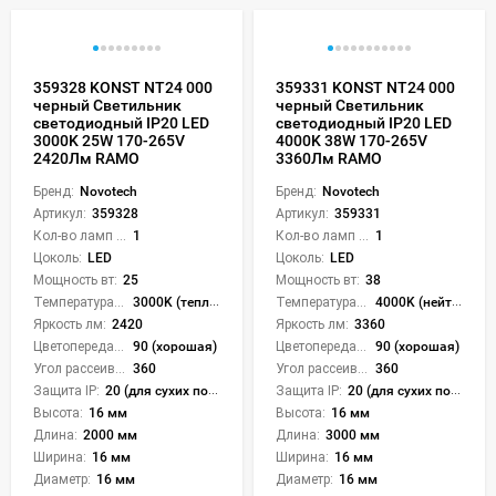
359328 KONST NT24 000
359331 KONST NT24 000
черный Светильник
черный Светильник
светодиодный IP20 LED
светодиодный IP20 LED
3000K 25W 170-265V
4000K 38W 170-265V
2420Лм RAMO
3360Лм RAMO
Бренд:
Novotech
Бренд:
Novotech
Артикул:
359328
Артикул:
359331
Кол-во ламп или LED:
1
Кол-во ламп или LED:
1
Цоколь:
LED
Цоколь:
LED
Мощность вт:
25
Мощность вт:
38
Температура света:
3000K (теплый)
Температура света:
4000K (нейтральный)
Яркость лм:
2420
Яркость лм:
3360
Цветопередача (CRI):
90 (хорошая)
Цветопередача (CRI):
90 (хорошая)
Угол рассеивания света °:
360
Угол рассеивания света °:
360
Защита IP:
20 (для сухих пом.)
Защита IP:
20 (для сухих пом.)
Высота:
16 мм
Высота:
16 мм
Длина:
2000 мм
Длина:
3000 мм
Ширина:
16 мм
Ширина:
16 мм
Диаметр:
16 мм
Диаметр:
16 мм