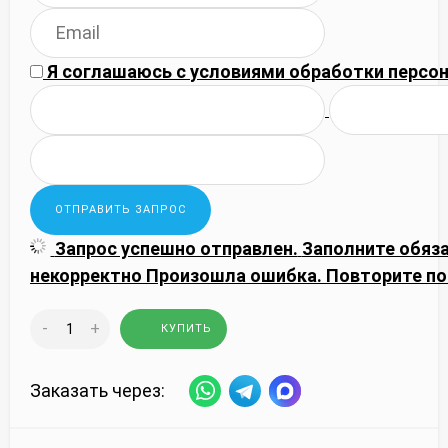
Я соглашаюсь с
условиями обработки
персон
Запрос успешно отправлен.
Заполните обяз
некорректно
Произошла ошибка. Повторите по
-
+
КУПИТЬ
Заказать через: