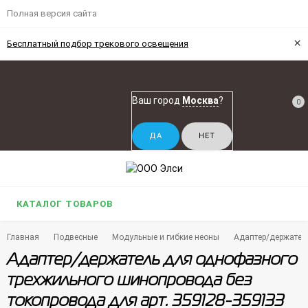
Полная версия сайта
×
Бесплатный подбор трекового освещения
Ваш город
Москва
?
0
КАТАЛОГ ТОВАРОВ
Главная
Подвесные
Модульные и гибкие неоны
Адаптер/держател
Адаптер/держатель для однофазного
трехжильного шинопровода без
токопровода для арт. 359128-359133