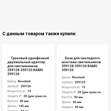
С данным товаром также купили:
Трековый однофазный
База для накладного
двухжильный адаптер
монтажа светильников
для светильников
359128-359133 RAMO
359128-359133 RAMO
359125
359126
Бренд:
Novotech
Бренд:
Novotech
Артикул:
359125
Артикул:
359126
Мощность вт:
15
Мощность вт:
15
Защита IP:
20 (для сухих пом.)
Защита IP:
20 (для сухих пом.)
Высота:
90 мм
Высота:
40 мм
Длина:
60 мм
Длина:
145 мм
Ширина:
60 мм
Ширина:
34 мм