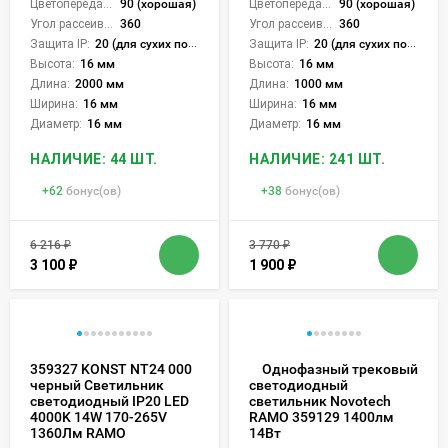
Цветопередача (CRI):
90 (хорошая)
Цветопередача (CRI):
90 (хорошая)
Угол рассеивания света °:
360
Угол рассеивания света °:
360
Защита IP:
20 (для сухих пом.)
Защита IP:
20 (для сухих пом.)
Высота:
16 мм
Высота:
16 мм
Длина:
2000 мм
Длина:
1000 мм
Ширина:
16 мм
Ширина:
16 мм
Диаметр:
16 мм
Диаметр:
16 мм
НАЛИЧИЕ: 44 ШТ.
НАЛИЧИЕ: 241 ШТ.
+
62
бонус(ов)
+
38
бонус(ов)
6 216
₽
3 770
₽
3 100
₽
1 900
₽
359327 KONST NT24 000
Однофазный трековый
черный Светильник
светодиодный
светодиодный IP20 LED
светильник Novotech
4000K 14W 170-265V
RAMO 359129 1400лм
1360Лм RAMO
14Вт