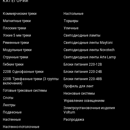
КАТЕГОРИИ
Коммерческие треки
Настольные
Магнитные треки
Торшеры
Плоские треки
Уличные
Узкие 5 мм треки
Светодиодные лампы
Ременные треки
Светодиодные ленты Maytoni
Модульные треки
Светодиодные ленты Novotech
Струнные треки
Светодиодные ленты Arte Lamp
Гибкие треки
Блоки питания 220-12В
220В Однофазные треки
Блоки питания 220-24В
220В Трехфазные треки (3 группы
Блоки питания 220-48В
включения)
Профиль для лент
Готовые трековые системы
Неоновые системы
Споты
Управление освещением
Люстры
Электроустановочные изделия
Подвесные
Voltum
Настенные
Распродажа
Настенно-потолочные