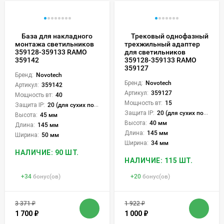
База для накладного
Трековый однофазный
монтажа светильников
трехжильный адаптер
359128-359133 RAMO
для светильников
359142
359128-359133 RAMO
359127
Бренд:
Novotech
Бренд:
Novotech
Артикул:
359142
Артикул:
359127
Мощность вт:
40
Мощность вт:
15
Защита IP:
20 (для сухих пом.)
Защита IP:
20 (для сухих пом.)
Высота:
45 мм
Высота:
40 мм
Длина:
145 мм
Длина:
145 мм
Ширина:
50 мм
Ширина:
34 мм
НАЛИЧИЕ: 90 ШТ.
НАЛИЧИЕ: 115 ШТ.
+
34
бонус(ов)
+
20
бонус(ов)
3 371
₽
1 922
₽
1 700
₽
1 000
₽