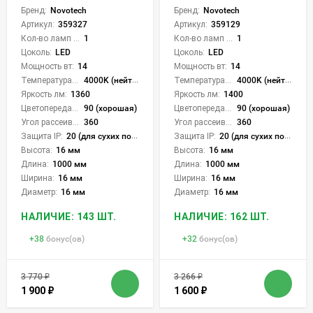
Бренд:
Novotech
Бренд:
Novotech
Артикул:
359327
Артикул:
359129
Кол-во ламп или LED:
1
Кол-во ламп или LED:
1
Цоколь:
LED
Цоколь:
LED
Мощность вт:
14
Мощность вт:
14
Температура света:
4000K (нейтральный)
Температура света:
4000K (нейтральный)
Яркость лм:
1360
Яркость лм:
1400
Цветопередача (CRI):
90 (хорошая)
Цветопередача (CRI):
90 (хорошая)
Угол рассеивания света °:
360
Угол рассеивания света °:
360
Защита IP:
20 (для сухих пом.)
Защита IP:
20 (для сухих пом.)
Высота:
16 мм
Высота:
16 мм
Длина:
1000 мм
Длина:
1000 мм
Ширина:
16 мм
Ширина:
16 мм
Диаметр:
16 мм
Диаметр:
16 мм
НАЛИЧИЕ: 143 ШТ.
НАЛИЧИЕ: 162 ШТ.
+
38
бонус(ов)
+
32
бонус(ов)
3 770
₽
3 266
₽
1 900
₽
1 600
₽