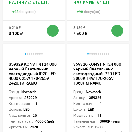
НАЛИЧИЕ: 212 ШТ.
НАЛИЧИЕ: 64 ШТ.
+
62
бонус(ов)
+
90
бонус(ов)
6 216
₽
8 936
₽
3 100
₽
4 500
₽
359329 KONST NT24 000
359326 KONST NT24 000
черный Светильник
черный Светильник
светодиодный IP20 LED
светодиодный IP20 LED
4000K 25W 170-265V
3000K 14W 170-265V
2420Лм RAMO
1360Лм RAMO
Бренд:
Novotech
Бренд:
Novotech
Артикул:
359329
Артикул:
359326
Кол-во ламп или LED:
1
Кол-во ламп или LED:
1
Цоколь:
LED
Цоколь:
LED
Мощность вт:
25
Мощность вт:
14
Температура света:
4000K (нейтральный)
Температура света:
3000K (теплый)
Яркость лм:
2420
Яркость лм:
1360