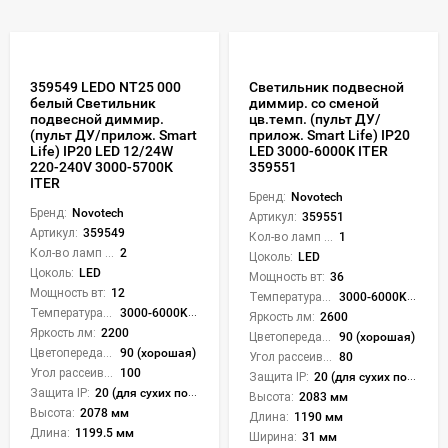
359549 LEDO NT25 000
Светильник подвесной
белый Светильник
диммир. со сменой
подвесной диммир.
цв.темп. (пульт ДУ/
(пульт ДУ/прилож. Smart
прилож. Smart Life) IP20
Life) IP20 LED 12/24W
LED 3000-6000К ITER
220-240V 3000-5700К
359551
ITER
Бренд:
Novotech
Бренд:
Novotech
Артикул:
359551
Артикул:
359549
Кол-во ламп или LED:
1
Кол-во ламп или LED:
2
Цоколь:
LED
Цоколь:
LED
Мощность вт:
36
Мощность вт:
12
Температура света:
3000-6000K (плавная рег.)
Температура света:
3000-6000K (плавная рег.)
Яркость лм:
2600
Яркость лм:
2200
Цветопередача (CRI):
90 (хорошая)
Цветопередача (CRI):
90 (хорошая)
Угол рассеивания света °:
80
Угол рассеивания света °:
100
Защита IP:
20 (для сухих пом.)
Защита IP:
20 (для сухих пом.)
Высота:
2083 мм
Высота:
2078 мм
Длина:
1190 мм
Длина:
1199.5 мм
Ширина:
31 мм