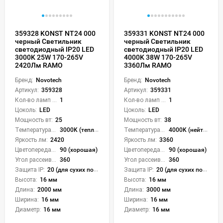
359328 KONST NT24 000
359331 KONST NT24 000
черный Светильник
черный Светильник
светодиодный IP20 LED
светодиодный IP20 LED
3000K 25W 170-265V
4000K 38W 170-265V
2420Лм RAMO
3360Лм RAMO
Бренд:
Novotech
Бренд:
Novotech
Артикул:
359328
Артикул:
359331
Кол-во ламп или LED:
1
Кол-во ламп или LED:
1
Цоколь:
LED
Цоколь:
LED
Мощность вт:
25
Мощность вт:
38
Температура света:
3000K (теплый)
Температура света:
4000K (нейтральный)
Яркость лм:
2420
Яркость лм:
3360
Цветопередача (CRI):
90 (хорошая)
Цветопередача (CRI):
90 (хорошая)
Угол рассеивания света °:
360
Угол рассеивания света °:
360
Защита IP:
20 (для сухих пом.)
Защита IP:
20 (для сухих пом.)
Высота:
16 мм
Высота:
16 мм
Длина:
2000 мм
Длина:
3000 мм
Ширина:
16 мм
Ширина:
16 мм
Диаметр:
16 мм
Диаметр:
16 мм