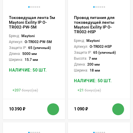
Токоведущая лента 5м
Провод питания для
Maytoni Exility IP O-
токоведущей ленты
TR002-PW-5M
Maytoni Exility IP O-
TR002-HSP
Бренд:
Maytoni
Бренд:
Maytoni
Артикул:
O-TR002-PW-5M
Артикул:
O-TR002-HSP
Защита IP:
65 (уличный)
Защита IP:
65 (уличный)
Длина:
5000 мм
Высота:
7 мм
Ширина:
15.7 мм
Длина:
200 мм
НАЛИЧИЕ: 50 ШТ.
Ширина:
18 мм
НАЛИЧИЕ: 50 ШТ.
+
207
бонус(ов)
+
21
бонус(ов)
10 390
₽
1 090
₽