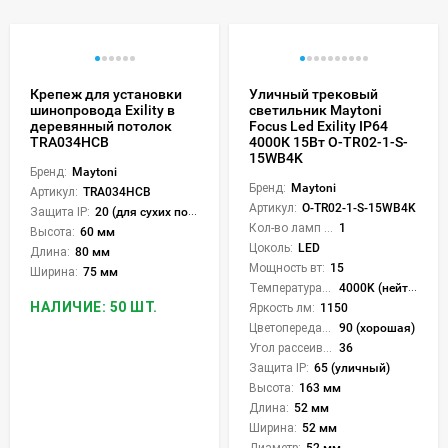
Крепеж для установки
Уличный трековый
шинопровода Exility в
светильник Maytoni
деревянный потолок
Focus Led Exility IP64
TRA034HCB
4000К 15Вт O-TR02-1-S-
15WB4K
Бренд:
Maytoni
Бренд:
Maytoni
Артикул:
TRA034HCB
Артикул:
O-TR02-1-S-15WB4K
Защита IP:
20 (для сухих пом.)
Кол-во ламп или LED:
1
Высота:
60 мм
Цоколь:
LED
Длина:
80 мм
Мощность вт:
15
Ширина:
75 мм
Температура света:
4000K (нейтральный)
НАЛИЧИЕ: 50 ШТ.
Яркость лм:
1150
Цветопередача (CRI):
90 (хорошая)
Угол рассеивания света °:
36
Защита IP:
65 (уличный)
Высота:
163 мм
Длина:
52 мм
Ширина:
52 мм
Диаметр:
52 мм