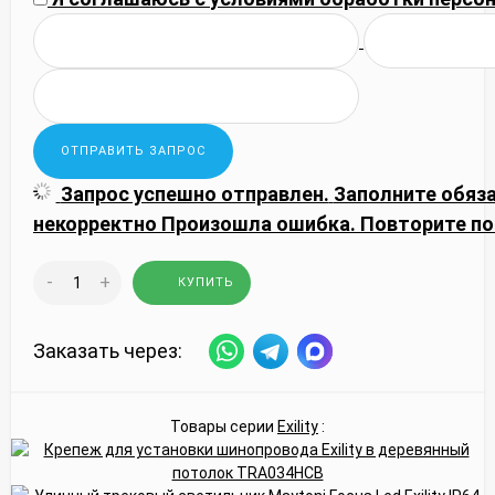
Запрос успешно отправлен.
Заполните обяз
некорректно
Произошла ошибка. Повторите по
-
+
КУПИТЬ
Заказать через:
Товары серии
Exility
: