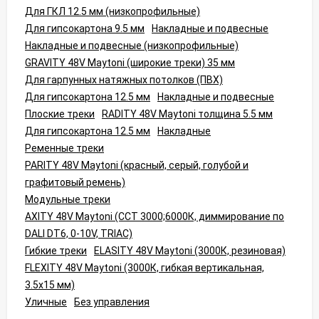
Для ГКЛ 12.5 мм (низкопрофильные)
Для гипсокартона 9.5 мм
Накладные и подвесные
Накладные и подвесные (низкопрофильные)
GRAVITY 48V Maytoni (широкие треки) 35 мм
Для гарпунных натяжных потолков (ПВХ)
Для гипсокартона 12.5 мм
Накладные и подвесные
Плоские треки
RADITY 48V Maytoni толщина 5.5 мм
Для гипсокартона 12.5 мм
Накладные
Ременные треки
PARITY 48V Maytoni (красный, серый, голубой и
графитовый ремень)
Модульные треки
AXITY 48V Maytoni (CCT 3000;6000К, диммирование по
DALI DT6, 0-10V, TRIAC)
Гибкие треки
ELASITY 48V Maytoni (3000К, резиновая)
FLEXITY 48V Maytoni (3000К, гибкая вертикальная,
3.5x15 мм)
Уличные
Без управления