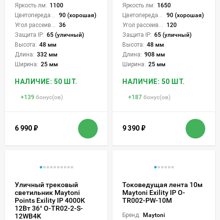
Яркость лм:
1100
Яркость лм:
1650
Цветопередача (CRI):
90 (хорошая)
Цветопередача (CRI):
90 (хорошая)
Угол рассеивания света °:
36
Угол рассеивания света °:
120
Защита IP:
65 (уличный)
Защита IP:
65 (уличный)
Высота:
48 мм
Высота:
48 мм
Длина:
332 мм
Длина:
908 мм
Ширина:
25 мм
Ширина:
25 мм
НАЛИЧИЕ: 50 ШТ.
НАЛИЧИЕ: 50 ШТ.
+
139
бонус(ов)
+
187
бонус(ов)
6 990
₽
9 390
₽
Уличный трековый
Токоведущая лента 10м
светильник Maytoni
Maytoni Exility IP O-
Points Exility IP 4000К
TR002-PW-10M
12Вт 36° O-TR02-2-S-
Бренд:
Maytoni
12WB4K