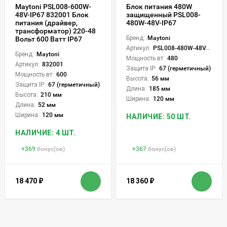
Maytoni PSL008-600W-
Блок питания 480W
48V-IP67 832001 Блок
защищенный PSL008-
питания (драйвер,
480W-48V-IP67
трансформатор) 220-48
Бренд:
Maytoni
Вольт 600 Ватт IP67
Артикул:
PSL008-480W-48V-IP67
Бренд:
Maytoni
Мощность вт:
480
Артикул:
832001
Защита IP:
67 (герметичный)
Мощность вт:
600
Высота:
56 мм
Защита IP:
67 (герметичный)
Длина:
185 мм
Высота:
210 мм
Ширина:
120 мм
Длина:
52 мм
Ширина:
120 мм
НАЛИЧИЕ: 50 ШТ.
НАЛИЧИЕ: 4 ШТ.
+
369
бонус(ов)
+
367
бонус(ов)
18 470
₽
18 360
₽