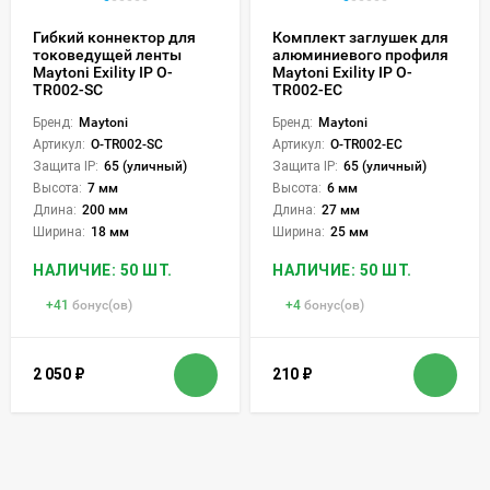
Гибкий коннектор для
Комплект заглушек для
токоведущей ленты
алюминиевого профиля
Maytoni Exility IP O-
Maytoni Exility IP O-
TR002-SC
TR002-EC
Бренд:
Maytoni
Бренд:
Maytoni
Артикул:
O-TR002-SC
Артикул:
O-TR002-EC
Защита IP:
65 (уличный)
Защита IP:
65 (уличный)
Высота:
7 мм
Высота:
6 мм
Длина:
200 мм
Длина:
27 мм
Ширина:
18 мм
Ширина:
25 мм
НАЛИЧИЕ: 50 ШТ.
НАЛИЧИЕ: 50 ШТ.
+
41
бонус(ов)
+
4
бонус(ов)
2 050
₽
210
₽