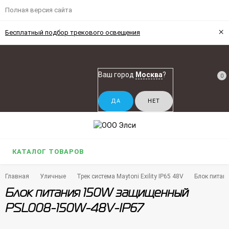
Полная версия сайта
×
Бесплатный подбор трекового освещения
Ваш город
Москва
?
0
КАТАЛОГ ТОВАРОВ
Главная
Уличные
Трек система Maytoni Exility IP65 48V
Блок питан
Блок питания 150W защищенный
PSL008-150W-48V-IP67