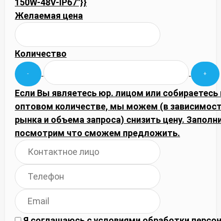
150W-48V-IP67"}}
Желаемая цена
Количество
Если Вы являетесь юр. лицом или собираетесь 
оптовом количестве, мы можем (в зависимос
рынка и объема запроса) снизить цену. Запол
посмотрим что сможем предложить.
Я соглашаюсь с
условиями обработки
персон