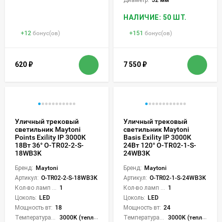
НАЛИЧИЕ: 50 ШТ.
+
12
бонус(ов)
+
151
бонус(ов)
620
₽
7 550
₽
Уличный трековый
Уличный трековый
светильник Maytoni
светильник Maytoni
Points Exility IP 3000К
Basis Exility IP 3000К
18Вт 36° O-TR02-2-S-
24Вт 120° O-TR02-1-S-
18WB3K
24WB3K
Бренд:
Maytoni
Бренд:
Maytoni
Артикул:
O-TR02-2-S-18WB3K
Артикул:
O-TR02-1-S-24WB3K
Кол-во ламп или LED:
1
Кол-во ламп или LED:
1
Цоколь:
LED
Цоколь:
LED
Мощность вт:
18
Мощность вт:
24
Температура света:
3000K (теплый)
Температура света:
3000K (теплый)