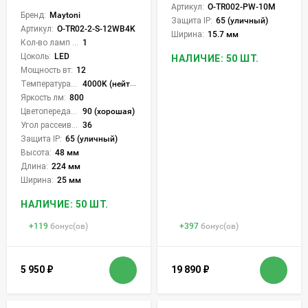
Артикул:
O-TR002-PW-10M
Бренд:
Maytoni
Защита IP:
65 (уличный)
Артикул:
O-TR02-2-S-12WB4K
Ширина:
15.7 мм
Кол-во ламп или LED:
1
Цоколь:
LED
НАЛИЧИЕ: 50 ШТ.
Мощность вт:
12
Температура света:
4000K (нейтральный)
Яркость лм:
800
Цветопередача (CRI):
90 (хорошая)
Угол рассеивания света °:
36
Защита IP:
65 (уличный)
Высота:
48 мм
Длина:
224 мм
Ширина:
25 мм
НАЛИЧИЕ: 50 ШТ.
+
119
бонус(ов)
+
397
бонус(ов)
5 950
₽
19 890
₽