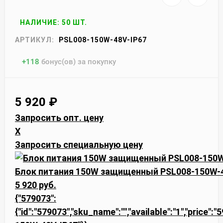
НАЛИЧИЕ: 50 ШТ.
АРТИКУЛ:
PSL008-150W-48V-IP67
+
118
бонус(ов) за покупку
5 920
₽
Запросить опт. цену
X
Запросить специальную цену
Блок питания 150W защищенный PSL008-150W-4
5 920 руб.
{"579073":
{"id":"579073","sku_name":"","available":"1","price":