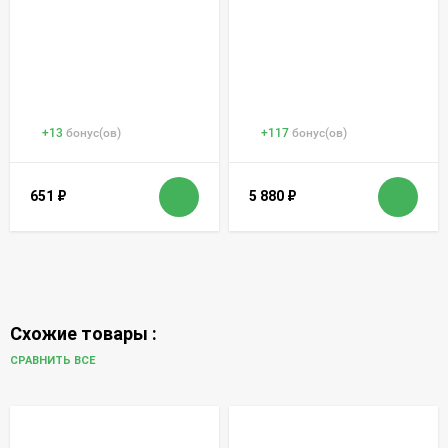
+
13
бонус(ов)
+
117
бонус(ов)
651
₽
5 880
₽
Схожие товары :
СРАВНИТЬ ВСЕ