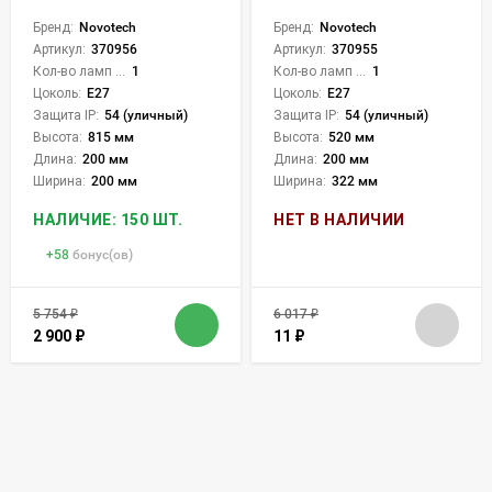
Бренд:
Novotech
Бренд:
Novotech
Артикул:
370956
Артикул:
370955
Кол-во ламп или LED:
1
Кол-во ламп или LED:
1
Цоколь:
E27
Цоколь:
E27
Защита IP:
54 (уличный)
Защита IP:
54 (уличный)
Высота:
815 мм
Высота:
520 мм
Длина:
200 мм
Длина:
200 мм
Ширина:
200 мм
Ширина:
322 мм
НАЛИЧИЕ: 150 ШТ.
НЕТ В НАЛИЧИИ
+
58
бонус(ов)
5 754
₽
6 017
₽
2 900
₽
11
₽