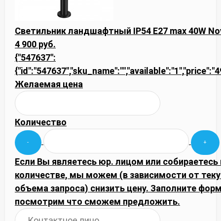
Светильник ландшафтный IP54 E27 max 40W No
4 900 руб.
{"547637":
{"id":"547637","sku_name":"","available":"1","price":"
Желаемая цена
Количество
Если Вы являетесь юр. лицом или собираетесь
количестве, мы можем (в зависимости от тек
объема запроса) снизить цену. Заполните фор
посмотрим что сможем предложить.