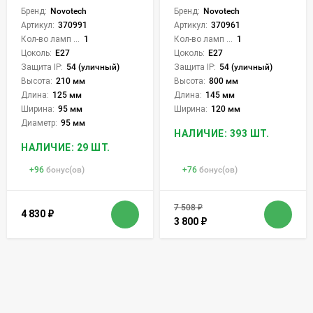
Бренд:
Novotech
Бренд:
Novotech
Артикул:
370991
Артикул:
370961
Кол-во ламп или LED:
1
Кол-во ламп или LED:
1
Цоколь:
E27
Цоколь:
E27
Защита IP:
54 (уличный)
Защита IP:
54 (уличный)
Высота:
210 мм
Высота:
800 мм
Длина:
125 мм
Длина:
145 мм
Ширина:
95 мм
Ширина:
120 мм
Диаметр:
95 мм
НАЛИЧИЕ: 393 ШТ.
НАЛИЧИЕ: 29 ШТ.
+
96
бонус(ов)
+
76
бонус(ов)
7 508
₽
4 830
₽
3 800
₽