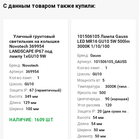
С данным товаром также купили:
Уличный грунтовый
101506105 Лампа Gauss
LED MR16 GU10 5W 500lm
светильник на колышке
3000K 1/10/100
Novotech 369954
LANDSCAPE IP67 под
Бренд:
Gauss
лампу 1xGU10 9W
Артикул:
101506105_GAUSS
Бренд:
Novotech
Кол-во ламп или LED:
1
Артикул:
369954
Цоколь:
GU10
Кол-во ламп или LED:
1
Мощность вт:
5
Цоколь:
GU10
Температура света:
3000K (теплый)
Защита IP:
67 (герметичный)
Яркость лм:
500
Высота:
349 мм
Цветопередача (CRI):
90 (хорошая)
Длина:
129 мм
Угол рассеивания света °:
120
Ширина:
100 мм
Защита IP:
20 (для сухих пом.)
Высота:
54 мм
НАЛИЧИЕ: 1609 ШТ.
Длина:
54 мм
Ширина:
50 мм
Диаметр:
50 мм