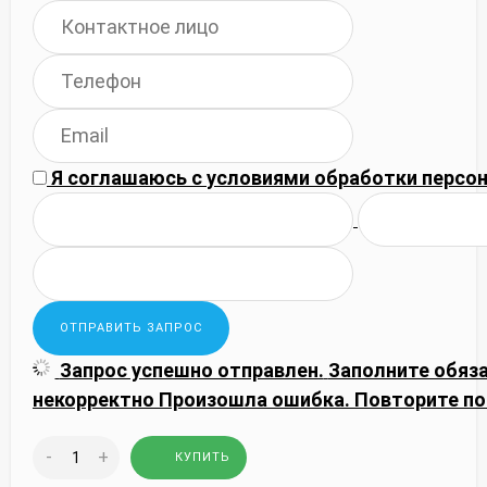
Я соглашаюсь с
условиями обработки
персон
Запрос успешно отправлен.
Заполните обяз
некорректно
Произошла ошибка. Повторите по
-
+
КУПИТЬ