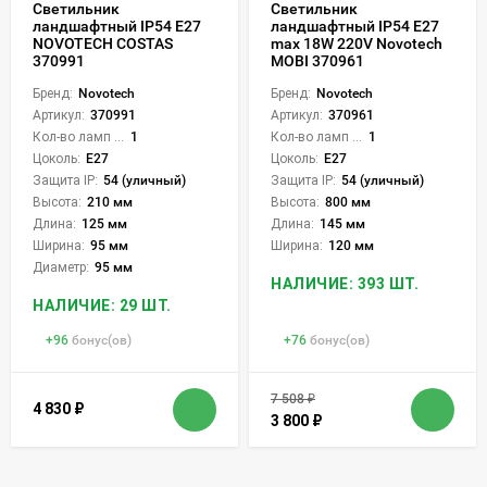
Светильник
Светильник
ландшафтный IP54 E27
ландшафтный IP54 E27
NOVOTECH COSTAS
max 18W 220V Novotech
370991
MOBI 370961
Бренд:
Novotech
Бренд:
Novotech
Артикул:
370991
Артикул:
370961
Кол-во ламп или LED:
1
Кол-во ламп или LED:
1
Цоколь:
E27
Цоколь:
E27
Защита IP:
54 (уличный)
Защита IP:
54 (уличный)
Высота:
210 мм
Высота:
800 мм
Длина:
125 мм
Длина:
145 мм
Ширина:
95 мм
Ширина:
120 мм
Диаметр:
95 мм
НАЛИЧИЕ: 393 ШТ.
НАЛИЧИЕ: 29 ШТ.
+
96
бонус(ов)
+
76
бонус(ов)
7 508
₽
4 830
₽
3 800
₽