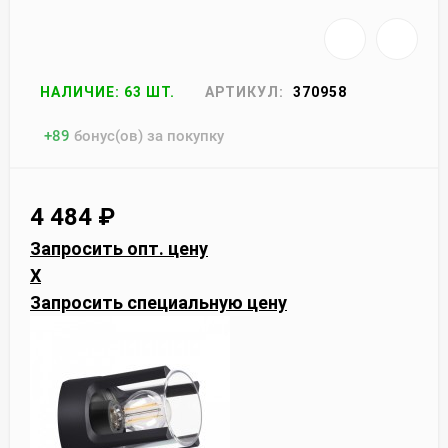
НАЛИЧИЕ: 63 ШТ.
АРТИКУЛ:
370958
+
89
бонус(ов) за покупку
4 484
₽
Запросить опт. цену
X
Запросить специальную цену