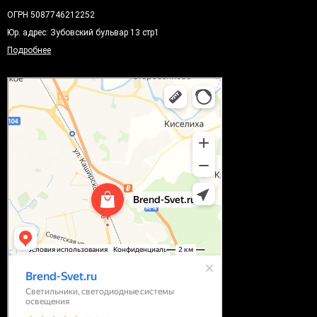
ОГРН 5087746212252
Юр. адрес: Зубовский бульвар 13 стр1
Подробнее