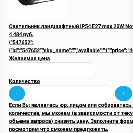
Светильник ландшафтный IP54 E27 max 20W Nov
4 484 руб.
{"547652":
{"id":"547652","sku_name":"","available":"1","price":"
Желаемая цена
Количество
Если Вы являетесь юр. лицом или собираетесь
количестве, мы можем (в зависимости от тек
объема запроса) снизить цену. Заполните фор
посмотрим что сможем предложить.