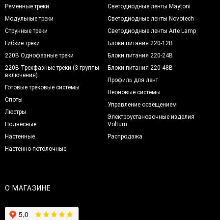
Ременные треки
Светодиодные ленты Maytoni
Модульные треки
Светодиодные ленты Novotech
Струнные треки
Светодиодные ленты Arte Lamp
Гибкие треки
Блоки питания 220-12В
220В Однофазные треки
Блоки питания 220-24В
220В Трехфазные треки (3 группы
Блоки питания 220-48В
включения)
Профиль для лент
Готовые трековые системы
Неоновые системы
Споты
Управление освещением
Люстры
Электроустановочные изделия
Подвесные
Voltum
Настенные
Распродажа
Настенно-потолочные
О МАГАЗИНЕ