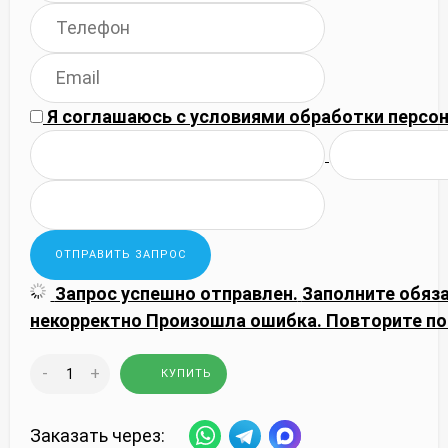
Я соглашаюсь с
условиями обработки
персон
Запрос успешно отправлен.
Заполните обяз
некорректно
Произошла ошибка. Повторите по
-
+
КУПИТЬ
Заказать через: