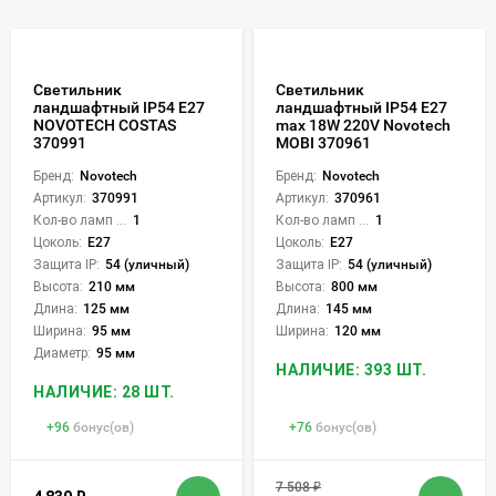
Светильник
Светильник
ландшафтный IP54 E27
ландшафтный IP54 E27
NOVOTECH COSTAS
max 18W 220V Novotech
370991
MOBI 370961
Бренд:
Novotech
Бренд:
Novotech
Артикул:
370991
Артикул:
370961
Кол-во ламп или LED:
1
Кол-во ламп или LED:
1
Цоколь:
E27
Цоколь:
E27
Защита IP:
54 (уличный)
Защита IP:
54 (уличный)
Высота:
210 мм
Высота:
800 мм
Длина:
125 мм
Длина:
145 мм
Ширина:
95 мм
Ширина:
120 мм
Диаметр:
95 мм
НАЛИЧИЕ: 393 ШТ.
НАЛИЧИЕ: 28 ШТ.
+
96
бонус(ов)
+
76
бонус(ов)
7 508
₽