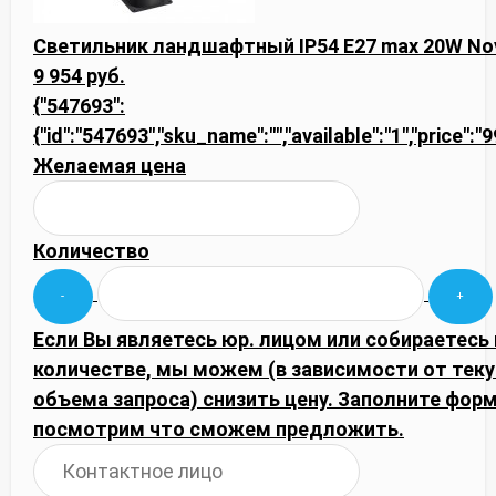
Светильник ландшафтный IP54 E27 max 20W Nov
9 954 руб.
{"547693":
{"id":"547693","sku_name":"","available":"1","price":
Желаемая цена
Количество
Если Вы являетесь юр. лицом или собираетесь
количестве, мы можем (в зависимости от тек
объема запроса) снизить цену. Заполните фор
посмотрим что сможем предложить.