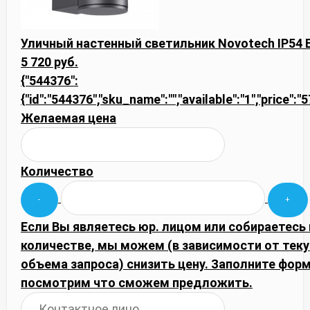
Уличный настенный светильник Novotech IP54 
5 720 руб.
{"544376":
{"id":"544376","sku_name":"","available":"1","price":
Желаемая цена
Количество
Если Вы являетесь юр. лицом или собираетесь
количестве, мы можем (в зависимости от тек
объема запроса) снизить цену. Заполните фор
посмотрим что сможем предложить.