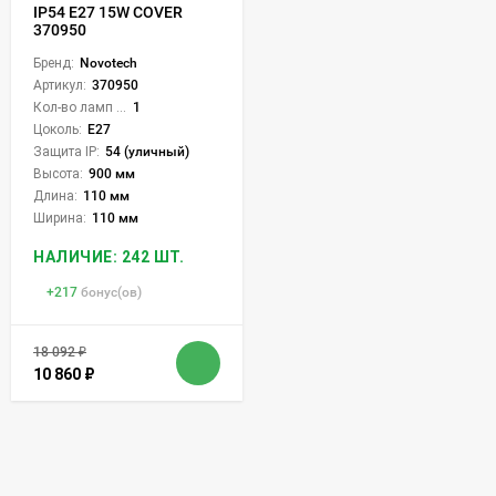
IP54 E27 15W COVER
370950
Бренд:
Novotech
Артикул:
370950
Кол-во ламп или LED:
1
Цоколь:
E27
Защита IP:
54 (уличный)
Высота:
900 мм
Длина:
110 мм
Ширина:
110 мм
НАЛИЧИЕ: 242 ШТ.
+
217
бонус(ов)
18 092
₽
10 860
₽