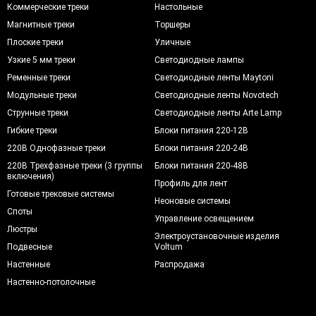
Коммерческие треки
Настольные
Магнитные треки
Торшеры
Плоские треки
Уличные
Узкие 5 мм треки
Светодиодные лампы
Ременные треки
Светодиодные ленты Maytoni
Модульные треки
Светодиодные ленты Novotech
Струнные треки
Светодиодные ленты Arte Lamp
Гибкие треки
Блоки питания 220-12В
220В Однофазные треки
Блоки питания 220-24В
220В Трехфазные треки (3 группы
Блоки питания 220-48В
включения)
Профиль для лент
Готовые трековые системы
Неоновые системы
Споты
Управление освещением
Люстры
Электроустановочные изделия
Подвесные
Voltum
Настенные
Распродажа
Настенно-потолочные