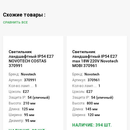
Схожие товары :
СРАВНИТЬ ВСЕ
Светильник
Светильник
ландшафтный IP54 E27
ландшафтный IP54 E27
NOVOTECH COSTAS
max 18W 220V Novotech
370991
MOBI 370961
Бренд:
Novotech
Бренд:
Novotech
Артикул:
370991
Артикул:
370961
Кол-во ламп или LED:
1
Кол-во ламп или LED:
1
Цоколь:
E27
Цоколь:
E27
Защита IP:
54 (уличный)
Защита IP:
54 (уличный)
Высота:
210 мм
Высота:
800 мм
Длина:
125 мм
Длина:
145 мм
Ширина:
95 мм
Ширина:
120 мм
Диаметр:
95 мм
НАЛИЧИЕ: 394 ШТ.