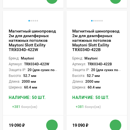
Магнитный шинопровод
Магнитный шинопровод
2м для демпферных
2м для демпферных
натяжных потолков
натяжных потолков
Maytoni Slott Exility
Maytoni Slott Exility
TRX034D-422W
TRX034D-422B
Бренд:
Maytoni
Бренд:
Maytoni
Артикул:
TRX034D-422W
Артикул:
TRX034D-422B
Защита IP:
20 (для сухих пом.)
Защита IP:
20 (для сухих пом.)
Высота:
52.7 мм
Высота:
52.7 мм
Длина:
2000 мм
Длина:
2000 мм
Ширина:
60.4 мм
Ширина:
60.4 мм
НАЛИЧИЕ: 50 ШТ.
НАЛИЧИЕ: 50 ШТ.
+
381
бонус(ов)
+
381
бонус(ов)
19 090
₽
19 090
₽