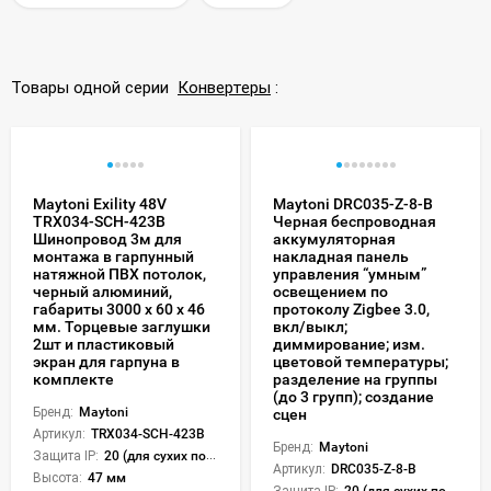
Товары одной серии
Конвертеры
:
Maytoni Exility 48V
Maytoni DRC035-Z-8-B
TRX034-SCH-423B
Черная беспроводная
Шинопровод 3м для
аккумуляторная
монтажа в гарпунный
накладная панель
натяжной ПВХ потолок,
управления “умным”
черный алюминий,
освещением по
габариты 3000 x 60 x 46
протоколу Zigbee 3.0,
мм. Торцевые заглушки
вкл/выкл;
2шт и пластиковый
диммирование; изм.
экран для гарпуна в
цветовой температуры;
комплекте
разделение на группы
(до 3 групп); создание
Бренд:
Maytoni
сцен
Артикул:
TRX034-SCH-423B
Бренд:
Maytoni
Защита IP:
20 (для сухих пом.)
Артикул:
DRC035-Z-8-B
Высота:
47 мм
Защита IP:
20 (для сухих пом.)