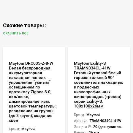
Схожие товары :
СРАВНИТЬ ВСЕ
Maytoni DRC035-Z-8-W
Maytoni Exility-S
Белая беспроводная
TRAMN034CL-41W
аккумуляторная
Готовый угловой белый
накладная панель
горизонтальный 90°
управления “умным”
соединитель накладных
освещением по
и подвесных
протоколу Zigbee 3.0,
низкопрофильных
вкл/выкл;
шинопроводов (треков)
диммирование; изм.
серии Exility-S,
цветовой температуры;
100x100x26мм
разделение на группы
Бренд:
Maytoni
(до 3 групп); создание
сцен
Артикул:
TRAMN034CL-41W
Защита IP:
20 (для сухих пом.)
Бренд:
Maytoni
Высота:
26 мм