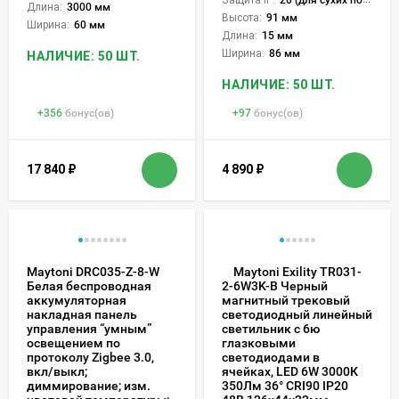
Длина:
3000 мм
Высота:
91 мм
Ширина:
60 мм
Длина:
15 мм
Ширина:
86 мм
НАЛИЧИЕ: 50 ШТ.
НАЛИЧИЕ: 50 ШТ.
+
356
бонус(ов)
+
97
бонус(ов)
17 840
₽
4 890
₽
Maytoni DRC035-Z-8-W
Maytoni Exility TR031-
Белая беспроводная
2-6W3K-B Черный
аккумуляторная
магнитный трековый
накладная панель
светодиодный линейный
управления “умным”
светильник с 6ю
освещением по
глазковыми
протоколу Zigbee 3.0,
светодиодами в
вкл/выкл;
ячейках, LED 6W 3000К
диммирование; изм.
350Лм 36° CRI90 IP20