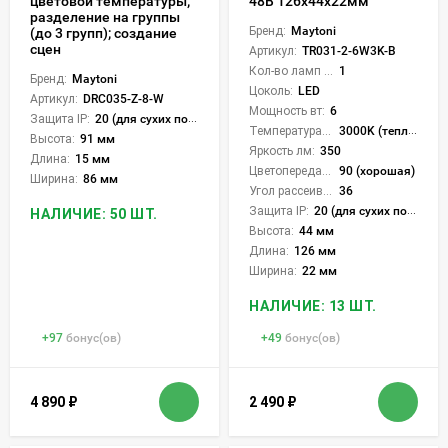
цветовой температуры;
48В 126x44x22мм
разделение на группы
Бренд:
Maytoni
(до 3 групп); создание
сцен
Артикул:
TR031-2-6W3K-B
Кол-во ламп или LED:
1
Бренд:
Maytoni
Цоколь:
LED
Артикул:
DRC035-Z-8-W
Мощность вт:
6
Защита IP:
20 (для сухих пом.)
Температура света:
3000K (теплый)
Высота:
91 мм
Яркость лм:
350
Длина:
15 мм
Цветопередача (CRI):
90 (хорошая)
Ширина:
86 мм
Угол рассеивания света °:
36
Защита IP:
20 (для сухих пом.)
НАЛИЧИЕ: 50 ШТ.
Высота:
44 мм
Длина:
126 мм
Ширина:
22 мм
НАЛИЧИЕ: 13 ШТ.
+
97
бонус(ов)
+
49
бонус(ов)
4 890
₽
2 490
₽