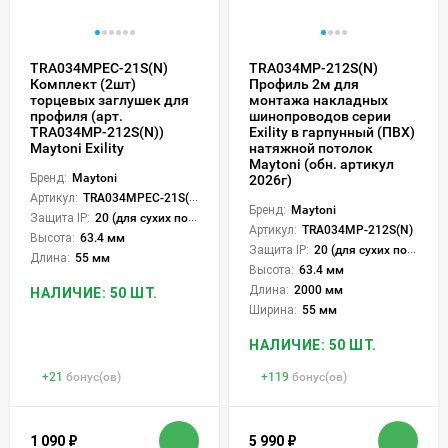
TRA034MPEC-21S(N)
TRA034MP-212S(N)
Комплект (2шт)
Профиль 2м для
торцевых заглушек для
монтажа накладных
профиля (арт.
шинопроводов серии
TRA034MP-212S(N))
Exility в гарпунный (ПВХ)
Maytoni Exility
натяжной потолок
Maytoni (обн. артикул
Бренд:
Maytoni
2026г)
Артикул:
TRA034MPEC-21S(N)
Бренд:
Maytoni
Защита IP:
20 (для сухих пом.)
Артикул:
TRA034MP-212S(N)
Высота:
63.4 мм
Защита IP:
20 (для сухих пом.)
Длина:
55 мм
Высота:
63.4 мм
Длина:
2000 мм
НАЛИЧИЕ: 50 ШТ.
Ширина:
55 мм
НАЛИЧИЕ: 50 ШТ.
+
21
бонус(ов)
+
119
бонус(ов)
1 090
₽
5 990
₽