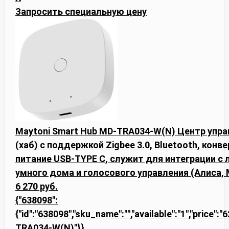
Запросить специальную цену
Maytoni Smart Hub MD-TRA034-W(N) Центр уп
(хаб) с поддержкой Zigbee 3.0, Bluetooth, конве
питание USB-TYPE C, служит для интеграции 
умного дома и голосового управления (Алиса, 
6 270 руб.
{"638098":
{"id":"638098","sku_name":"","available":"1","price":"
TRA034-W(N)"}}