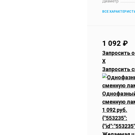
Диаметр
ВСЕ ХАРАКТЕРИСТ
1 092
₽
Запросить о
X
Запросить с
Однофазный
сменную ла
1 092 руб.
{"553235":
{"id":"553235"
Желаемая ц