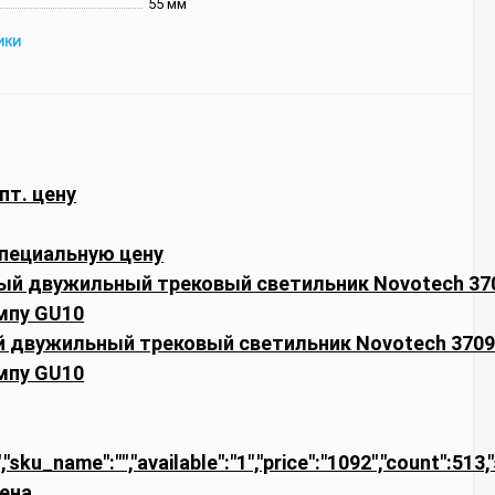
55 мм
ИКИ
пт. цену
пециальную цену
 двужильный трековый светильник Novotech 37096
мпу GU10
,"sku_name":"","available":"1","price":"1092","count":513
ена