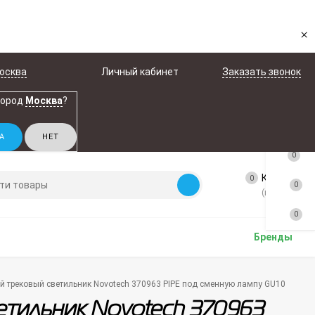
×
осква
Личный кабинет
Заказать звонок
город
Москва
?
0
Корзина
0
0
(пусто)
0
Бренды
трековый светильник Novotech 370963 PIPE под сменную лампу GU10
тильник Novotech 370963