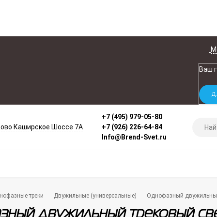
М
Ваш 
+7 (495) 979-05-80
ово Каширское Шоссе 7А
+7 (926) 226-64-84
Info@Brend-Svet.ru
нофазные треки
Двужильные (универсальные)
Однофазный двужильный 
ный двужильный трековый све