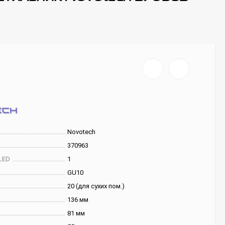
Novotech
370963
LED
1
GU10
20 (для сухих пом.)
136 мм
81 мм