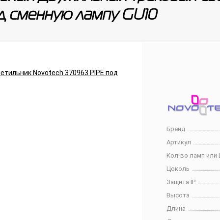
д сменную лампу GU10
Бренд
Артикул
Кол-во ламп или 
Цоколь
Защита IP
Высота
Длина