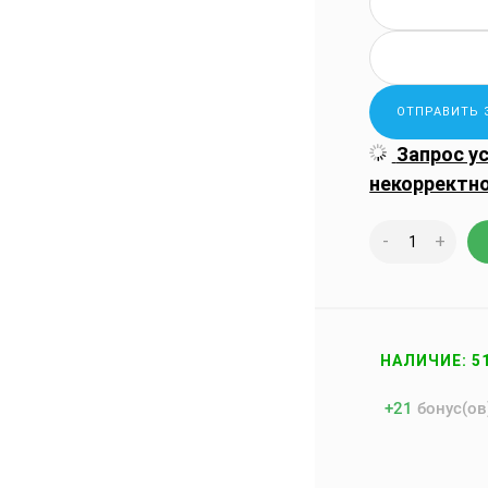
Запрос у
некорректн
-
+
НАЛИЧИЕ: 5
+
21
бонус(ов