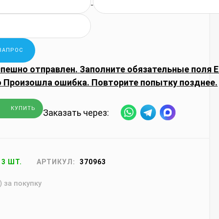
спешно отправлен.
Заполните обязательные поля
E
о
Произошла ошибка. Повторите попытку позднее.
КУПИТЬ
Заказать через:
13 ШТ.
АРТИКУЛ:
370963
) за покупку