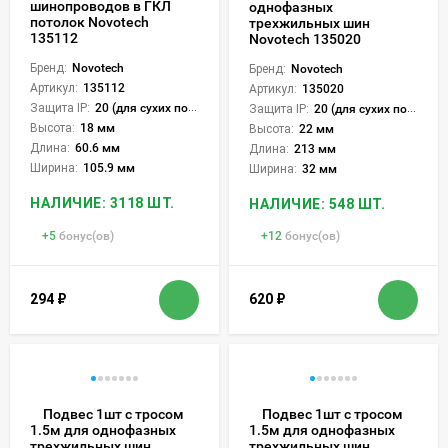
шинопроводов в ГКЛ
однофазных
потолок Novotech
трехжильных шин
135112
Novotech 135020
Бренд:
Novotech
Бренд:
Novotech
Артикул:
135112
Артикул:
135020
Защита IP:
20 (для сухих пом.)
Защита IP:
20 (для сухих пом.)
Высота:
18 мм
Высота:
22 мм
Длина:
60.6 мм
Длина:
213 мм
Ширина:
105.9 мм
Ширина:
32 мм
НАЛИЧИЕ: 3118 ШТ.
НАЛИЧИЕ: 548 ШТ.
+
5
бонус(ов)
+
12
бонус(ов)
294
₽
620
₽
Подвес 1шт с тросом
Подвес 1шт с тросом
1.5м для однофазных
1.5м для однофазных
трехжильных шин
трехжильных шин