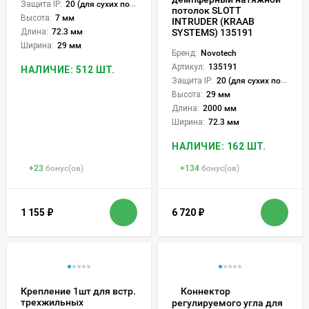
Защита IP:
20 (для сухих пом.)
потолок SLOTT
Высота:
7 мм
INTRUDER (KRAAB
Длина:
72.3 мм
SYSTEMS) 135191
Ширина:
29 мм
Бренд:
Novotech
Артикул:
135191
НАЛИЧИЕ: 512 ШТ.
Защита IP:
20 (для сухих пом.)
Высота:
29 мм
Длина:
2000 мм
Ширина:
72.3 мм
НАЛИЧИЕ: 162 ШТ.
+
23
бонус(ов)
+
134
бонус(ов)
1 155
₽
6 720
₽
Крепление 1шт для встр.
Коннектор
трехжильных
регулируемого угла для