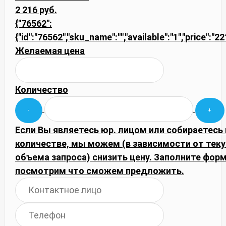
2 216 руб.
{"76562":
{"id":"76562","sku_name":"","available":"1","price":"
Желаемая цена
Количество
Если Вы являетесь юр. лицом или собираетесь
количестве, мы можем (в зависимости от тек
объема запроса) снизить цену. Заполните фор
посмотрим что сможем предложить.