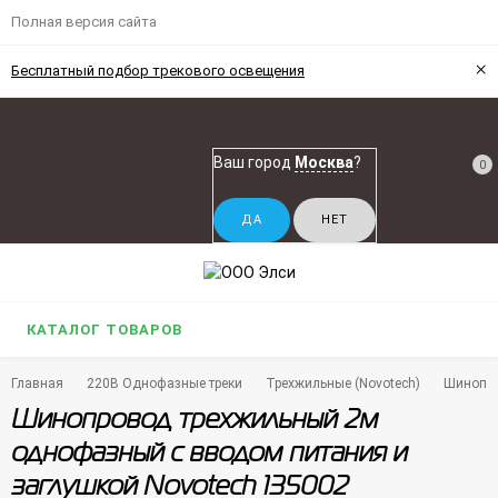
Полная версия сайта
×
Бесплатный подбор трекового освещения
Ваш город
Москва
?
0
КАТАЛОГ ТОВАРОВ
Главная
220В Однофазные треки
Трехжильные (Novotech)
Шинопро
Шинопровод трехжильный 2м
однофазный с вводом питания и
заглушкой Novotech 135002