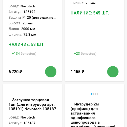
Ширина:
29 мм
Бренд:
Novotech
Артикул:
135192
НАЛИЧИЕ: 545 ШТ.
Защита IP:
20 (для сухих пом.)
Высота:
29 мм
Длина:
2000 мм
Ширина:
72.3 мм
НАЛИЧИЕ: 53 ШТ.
+
134
бонус(ов)
+
23
бонус(ов)
6 720
₽
1 155
₽
Заглушка торцевая
Интрудер 2м
1шт (для интрудера арт.
(профиль) для
135191) Novotech 135187
встраивания
Бренд:
Novotech
однофазного
шинопровода в
Артикул:
135187
демпферный натяжной