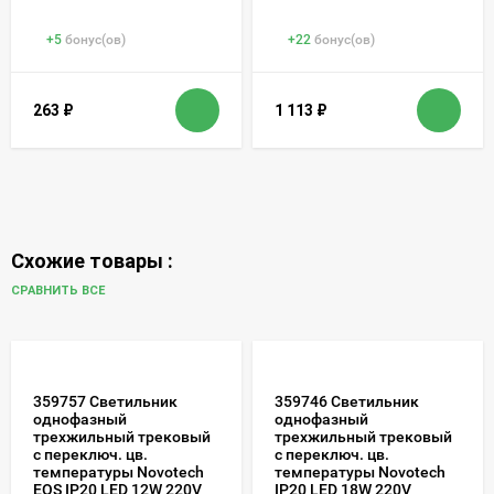
+
5
бонус(ов)
+
22
бонус(ов)
263
₽
1 113
₽
Схожие товары :
СРАВНИТЬ ВСЕ
359757 Светильник
359746 Светильник
однофазный
однофазный
трехжильный трековый
трехжильный трековый
с переключ. цв.
с переключ. цв.
температуры Novotech
температуры Novotech
EOS IP20 LED 12W 220V
IP20 LED 18W 220V