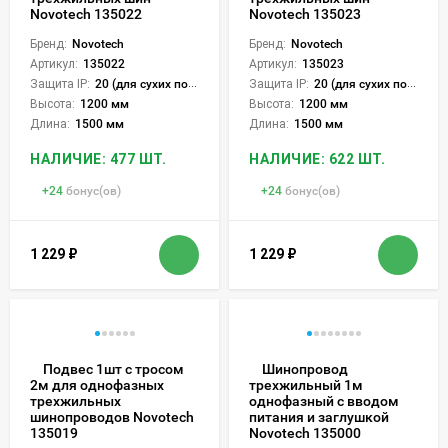
Novotech 135022
Novotech 135023
Бренд:
Novotech
Бренд:
Novotech
Артикул:
135022
Артикул:
135023
Защита IP:
20 (для сухих пом.)
Защита IP:
20 (для сухих пом.)
Высота:
1200 мм
Высота:
1200 мм
Длина:
1500 мм
Длина:
1500 мм
НАЛИЧИЕ: 477 ШТ.
НАЛИЧИЕ: 622 ШТ.
+
24
бонус(ов)
+
24
бонус(ов)
1 229
₽
1 229
₽
Подвес 1шт с тросом
Шинопровод
2м для однофазных
трехжильный 1м
трехжильных
однофазный с вводом
шинопроводов Novotech
питания и заглушкой
135019
Novotech 135000