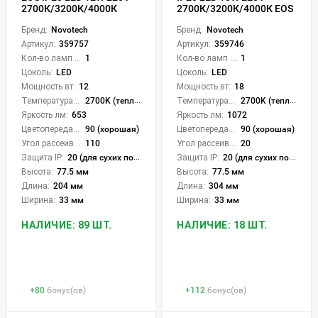
2700К/3200К/4000К
2700К/3200К/4000К EOS
Бренд:
Novotech
Бренд:
Novotech
Артикул:
359757
Артикул:
359746
Кол-во ламп или LED:
1
Кол-во ламп или LED:
1
Цоколь:
LED
Цоколь:
LED
Мощность вт:
12
Мощность вт:
18
Температура света:
2700K (теплый), 3200K (теплый), 4000K (нейтральный), CCT механическое переключение
Температура света:
2700K (теплый), 3200K (теплый), 4000K (нейтральный), CCT механическое переключение
Яркость лм:
653
Яркость лм:
1072
Цветопередача (CRI):
90 (хорошая)
Цветопередача (CRI):
90 (хорошая)
Угол рассеивания света °:
110
Угол рассеивания света °:
20
Защита IP:
20 (для сухих пом.)
Защита IP:
20 (для сухих пом.)
Высота:
77.5 мм
Высота:
77.5 мм
Длина:
204 мм
Длина:
304 мм
Ширина:
33 мм
Ширина:
33 мм
НАЛИЧИЕ: 89 ШТ.
НАЛИЧИЕ: 18 ШТ.
+
80
бонус(ов)
+
112
бонус(ов)