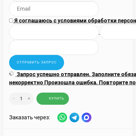
Я соглашаюсь с
условиями обработки
персон
Запрос успешно отправлен.
Заполните обяз
некорректно
Произошла ошибка. Повторите по
-
+
КУПИТЬ
Заказать через: