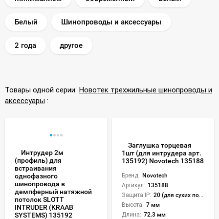
Белый
Шинопроводы и аксессуары
2 года
другое
Товары одной серии
Новотек трехжильные шинопроводы и
аксессуары
:
Заглушка торцевая
Интрудер 2м
1шт (для интрудера арт.
(профиль) для
135192) Novotech 135188
встраивания
однофазного
Бренд:
Novotech
шинопровода в
Артикул:
135188
демпферный натяжной
Защита IP:
20 (для сухих пом.)
потолок SLOTT
Высота:
7 мм
INTRUDER (KRAAB
SYSTEMS) 135192
Длина:
72.3 мм