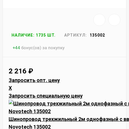
НАЛИЧИЕ: 1735 ШТ.
АРТИКУЛ:
135002
+
44
бонус(ов) за покупку
2 216
₽
Запросить опт. цену
X
Запросить специальную цену
Шинопровод трехжильный 2м однофазный с вв
Novotech 135002