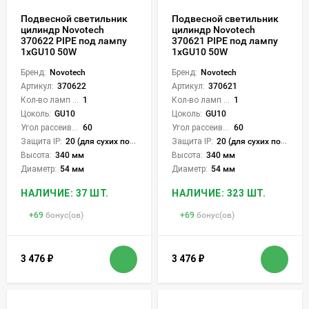
Подвесной светильник
Подвесной светильник
цилиндр Novotech
цилиндр Novotech
370622 PIPE под лампу
370621 PIPE под лампу
1xGU10 50W
1xGU10 50W
Бренд:
Novotech
Бренд:
Novotech
Артикул:
370622
Артикул:
370621
Кол-во ламп или LED:
1
Кол-во ламп или LED:
1
Цоколь:
GU10
Цоколь:
GU10
Угол рассеивания света °:
60
Угол рассеивания света °:
60
Защита IP:
20 (для сухих пом.)
Защита IP:
20 (для сухих пом.)
Высота:
340 мм
Высота:
340 мм
Диаметр:
54 мм
Диаметр:
54 мм
НАЛИЧИЕ: 37 ШТ.
НАЛИЧИЕ: 323 ШТ.
+
69
бонус(ов)
+
69
бонус(ов)
3 476
₽
3 476
₽