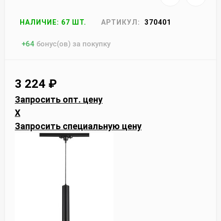
НАЛИЧИЕ: 67 ШТ.
АРТИКУЛ:
370401
+
64
бонус(ов) за покупку
3 224
₽
Запросить опт. цену
X
Запросить специальную цену