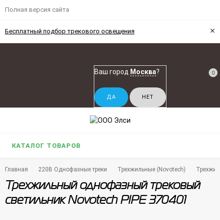
Полная версия сайта
×
Бесплатный подбор трекового освещения
Ваш город
Москва
?
0
КАТАЛОГ ТОВАРОВ
Главная
220В Однофазные треки
Трехжильные (Novotech)
Трехжил
Трехжильный однофазный трековый
светильник Novotech PIPE 370401