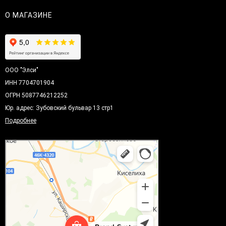
О МАГАЗИНЕ
ООО "Элси"
ИНН 7704701904
ОГРН 5087746212252
Юр. адрес: Зубовский бульвар 13 стр1
Подробнее