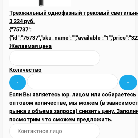
Трехжильный однофазный трековый светильник
3 224 руб.
{"75737":
{"id":"75737","sku_name":"","available":"1","price":"3
Желаемая цена
Количество
Если Вы являетесь юр. лицом или собираетесь 
оптовом количестве, мы можем (в зависимос
рынка и объема запроса) снизить цену. Запол
посмотрим что сможем предложить.