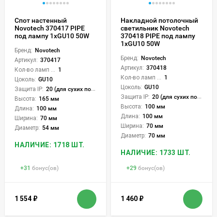
Спот настенный
Накладной потолочный
Novotech 370417 PIPE
светильник Novotech
под лампу 1xGU10 50W
370418 PIPE под лампу
1xGU10 50W
Бренд:
Novotech
Бренд:
Novotech
Артикул:
370417
Артикул:
370418
Кол-во ламп или LED:
1
Кол-во ламп или LED:
1
Цоколь:
GU10
Цоколь:
GU10
Защита IP:
20 (для сухих пом.)
Защита IP:
20 (для сухих пом.)
Высота:
165 мм
Высота:
100 мм
Длина:
100 мм
Длина:
100 мм
Ширина:
70 мм
Ширина:
70 мм
Диаметр:
54 мм
Диаметр:
70 мм
НАЛИЧИЕ: 1718 ШТ.
НАЛИЧИЕ: 1733 ШТ.
+
31
бонус(ов)
+
29
бонус(ов)
1 554
₽
1 460
₽