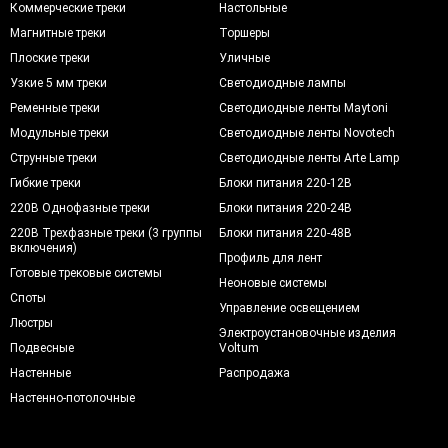
Коммерческие треки
Настольные
Магнитные треки
Торшеры
Плоские треки
Уличные
Узкие 5 мм треки
Светодиодные лампы
Ременные треки
Светодиодные ленты Maytoni
Модульные треки
Светодиодные ленты Novotech
Струнные треки
Светодиодные ленты Arte Lamp
Гибкие треки
Блоки питания 220-12В
220В Однофазные треки
Блоки питания 220-24В
220В Трехфазные треки (3 группы
Блоки питания 220-48В
включения)
Профиль для лент
Готовые трековые системы
Неоновые системы
Споты
Управление освещением
Люстры
Электроустановочные изделия
Подвесные
Voltum
Настенные
Распродажа
Настенно-потолочные