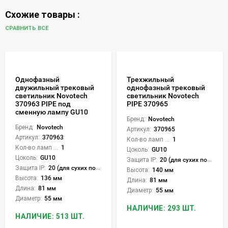
Схожие товары :
СРАВНИТЬ ВСЕ
Однофазный
Трехжильный
двужильный трековый
однофазный трековый
светильник Novotech
светильник Novotech
370963 PIPE под
PIPE 370965
сменную лампу GU10
Бренд:
Novotech
Бренд:
Novotech
Артикул:
370965
Артикул:
370963
Кол-во ламп или LED:
1
Кол-во ламп или LED:
1
Цоколь:
GU10
Цоколь:
GU10
Защита IP:
20 (для сухих пом.)
Защита IP:
20 (для сухих пом.)
Высота:
140 мм
Высота:
136 мм
Длина:
81 мм
Длина:
81 мм
Диаметр:
55 мм
Диаметр:
55 мм
НАЛИЧИЕ: 293 ШТ.
НАЛИЧИЕ: 513 ШТ.