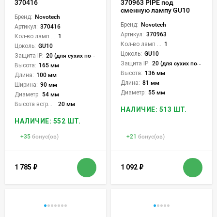
370416
370963 PIPE под
сменную лампу GU10
Бренд:
Novotech
Бренд:
Novotech
Артикул:
370416
Артикул:
370963
Кол-во ламп или LED:
1
Кол-во ламп или LED:
1
Цоколь:
GU10
Цоколь:
GU10
Защита IP:
20 (для сухих пом.)
Защита IP:
20 (для сухих пом.)
Высота:
165 мм
Высота:
136 мм
Длина:
100 мм
Длина:
81 мм
Ширина:
90 мм
Диаметр:
55 мм
Диаметр:
54 мм
Высота встройки:
20 мм
НАЛИЧИЕ: 513 ШТ.
НАЛИЧИЕ: 552 ШТ.
+
35
бонус(ов)
+
21
бонус(ов)
1 785
₽
1 092
₽