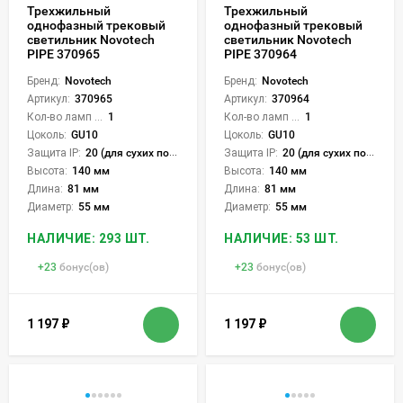
Трехжильный
Трехжильный
однофазный трековый
однофазный трековый
светильник Novotech
светильник Novotech
PIPE 370965
PIPE 370964
Бренд:
Novotech
Бренд:
Novotech
Артикул:
370965
Артикул:
370964
Кол-во ламп или LED:
1
Кол-во ламп или LED:
1
Цоколь:
GU10
Цоколь:
GU10
Защита IP:
20 (для сухих пом.)
Защита IP:
20 (для сухих пом.)
Высота:
140 мм
Высота:
140 мм
Длина:
81 мм
Длина:
81 мм
Диаметр:
55 мм
Диаметр:
55 мм
НАЛИЧИЕ: 293 ШТ.
НАЛИЧИЕ: 53 ШТ.
+
23
бонус(ов)
+
23
бонус(ов)
1 197
₽
1 197
₽