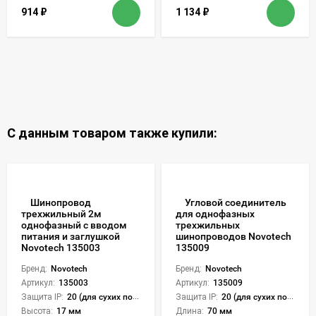
914
₽
1 134
₽
С данным товаром также купили:
Шинопровод
Угловой соединитель
трехжильный 2м
для однофазных
однофазный с вводом
трехжильных
питания и заглушкой
шинопроводов Novotech
Novotech 135003
135009
Бренд:
Novotech
Бренд:
Novotech
Артикул:
135003
Артикул:
135009
Защита IP:
20 (для сухих пом.)
Защита IP:
20 (для сухих пом.)
Высота:
17 мм
Длина:
70 мм