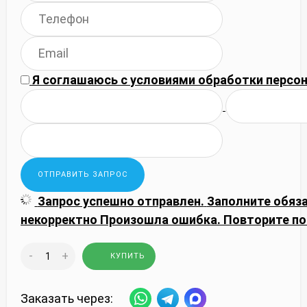
Я соглашаюсь с
условиями обработки
персон
Запрос успешно отправлен.
Заполните обяз
некорректно
Произошла ошибка. Повторите по
-
+
КУПИТЬ
Заказать через: