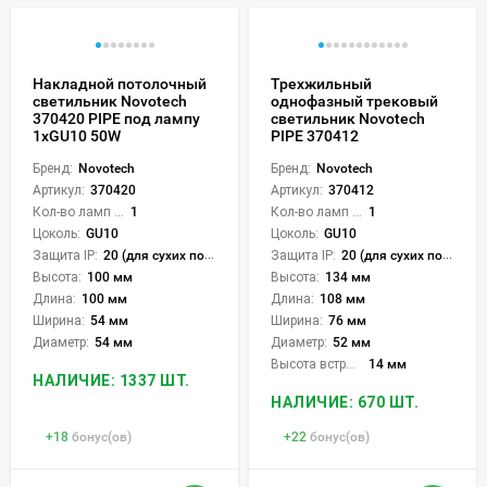
Накладной потолочный
Трехжильный
светильник Novotech
однофазный трековый
370420 PIPE под лампу
светильник Novotech
1xGU10 50W
PIPE 370412
Бренд:
Novotech
Бренд:
Novotech
Артикул:
370420
Артикул:
370412
Кол-во ламп или LED:
1
Кол-во ламп или LED:
1
Цоколь:
GU10
Цоколь:
GU10
Защита IP:
20 (для сухих пом.)
Защита IP:
20 (для сухих пом.)
Высота:
100 мм
Высота:
134 мм
Длина:
100 мм
Длина:
108 мм
Ширина:
54 мм
Ширина:
76 мм
Диаметр:
54 мм
Диаметр:
52 мм
Высота встройки:
14 мм
НАЛИЧИЕ: 1337 ШТ.
НАЛИЧИЕ: 670 ШТ.
+
18
бонус(ов)
+
22
бонус(ов)