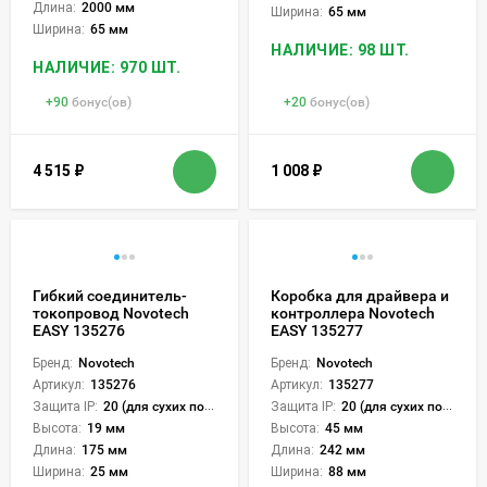
Длина:
2000 мм
Ширина:
65 мм
Ширина:
65 мм
НАЛИЧИЕ: 98 ШТ.
НАЛИЧИЕ: 970 ШТ.
+
90
бонус(ов)
+
20
бонус(ов)
4 515
₽
1 008
₽
Гибкий соединитель-
Коробка для драйвера и
токопровод Novotech
контроллера Novotech
EASY 135276
EASY 135277
Бренд:
Novotech
Бренд:
Novotech
Артикул:
135276
Артикул:
135277
Защита IP:
20 (для сухих пом.)
Защита IP:
20 (для сухих пом.)
Высота:
19 мм
Высота:
45 мм
Длина:
175 мм
Длина:
242 мм
Ширина:
25 мм
Ширина:
88 мм