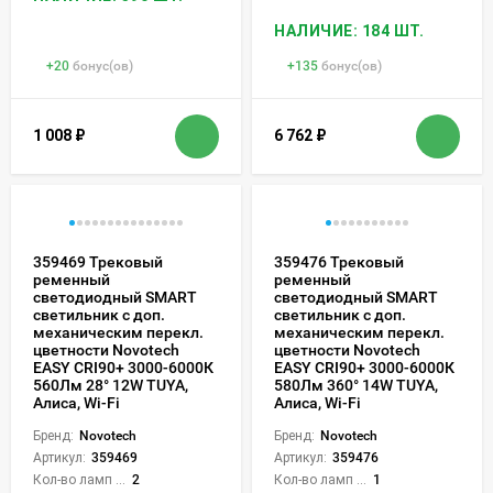
НАЛИЧИЕ: 184 ШТ.
+
20
бонус(ов)
+
135
бонус(ов)
1 008
₽
6 762
₽
359469 Трековый
359476 Трековый
ременный
ременный
светодиодный SMART
светодиодный SMART
светильник c доп.
светильник c доп.
механическим перекл.
механическим перекл.
цветности Novotech
цветности Novotech
EASY CRI90+ 3000-6000К
EASY CRI90+ 3000-6000К
560Лм 28° 12W TUYA,
580Лм 360° 14W TUYA,
Алиса, Wi-Fi
Алиса, Wi-Fi
Бренд:
Novotech
Бренд:
Novotech
Артикул:
359469
Артикул:
359476
Кол-во ламп или LED:
2
Кол-во ламп или LED:
1