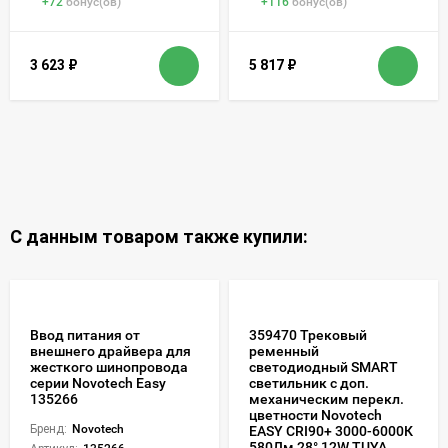
+
72
бонус(ов)
+
116
бонус(ов)
3 623
₽
5 817
₽
С данным товаром также купили:
Ввод питания от
359470 Трековый
внешнего драйвера для
ременный
жесткого шинопровода
светодиодный SMART
серии Novotech Easy
светильник c доп.
135266
механическим перекл.
цветности Novotech
Бренд:
Novotech
EASY CRI90+ 3000-6000К
580Лм 28° 12W TUYA,