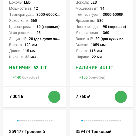
Цоколь:
LED
Цоколь:
LED
Мощность вт:
12
Мощность вт:
14
Температура света:
3000-6000K (плавная рег.)
Температура света:
3000-6000K (плавная рег.)
Яркость лм:
560
Яркость лм:
580
Цветопередача (CRI):
90 (хорошая)
Цветопередача (CRI):
90 (хорошая)
Угол рассеивания света °:
28
Угол рассеивания света °:
360
Защита IP:
20 (для сухих пом.)
Защита IP:
20 (для сухих пом.)
Высота:
123 мм
Высота:
1059 мм
Длина:
115 мм
Длина:
115 мм
Ширина:
33 мм
Ширина:
22 мм
НАЛИЧИЕ: 62 ШТ.
НАЛИЧИЕ: 44 ШТ.
+
140
бонус(ов)
+
155
бонус(ов)
7 004
₽
7 760
₽
359477 Трековый
359474 Трековый