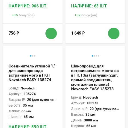
НАЛИЧИЕ: 966 ШТ.
НАЛИЧИЕ: 63 ШТ.
+
15
бонус(ов)
+
32
бонус(ов)
756
₽
1 649
₽
Соединитель угловой "L"
Шинопровод для
для шинопровода
встраиваемого монтажа
встраиваемого в ГКЛ
в ГКЛ 3м (заглушки 2шт,
Novotech EASY 135274
прямой соединитель,
монтажная планка)
Бренд:
Novotech
Novotech EASY 135273
Артикул:
135274
Бренд:
Novotech
Защита IP:
20 (для сухих пом.)
Артикул:
135273
Высота:
35 мм
Защита IP:
20 (для сухих пом.)
Длина:
65 мм
Высота:
35 мм
Ширина:
65 мм
Длина:
3000 мм
Ширина:
65 мм
НАЛИЧИЕ: 590 ШТ.