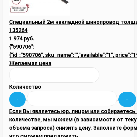
Специальный 2м накладной шинопровод толщи
135264
1 974 руб.
{"590706":
{"id":"590706","sku_name":"","available":"1","price":
Желаемая цена
Количество
Если Вы являетесь юр. лицом или собираетесь
количестве, мы можем (в зависимости от тек
объема запроса) снизить цену. Заполните фор
что сможем предложить.