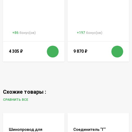
+
86
бонус(ов)
+
197
бонус(ов)
4 305
₽
9 870
₽
Схожие товары :
СРАВНИТЬ ВСЕ
Шинопровод для
Соединитель "Г"