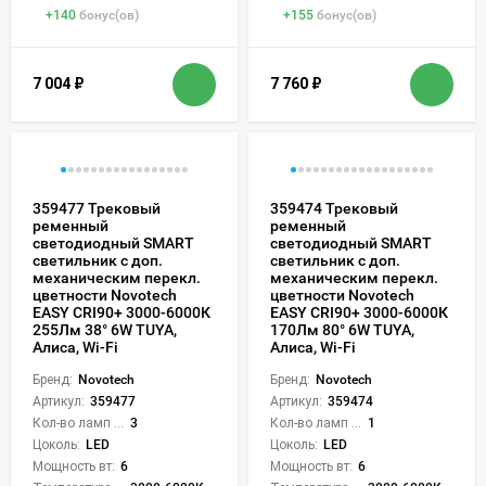
+
140
бонус(ов)
+
155
бонус(ов)
7 004
₽
7 760
₽
359477 Трековый
359474 Трековый
ременный
ременный
светодиодный SMART
светодиодный SMART
светильник c доп.
светильник c доп.
механическим перекл.
механическим перекл.
цветности Novotech
цветности Novotech
EASY CRI90+ 3000-6000К
EASY CRI90+ 3000-6000К
255Лм 38° 6W TUYA,
170Лм 80° 6W TUYA,
Алиса, Wi-Fi
Алиса, Wi-Fi
Бренд:
Novotech
Бренд:
Novotech
Артикул:
359477
Артикул:
359474
Кол-во ламп или LED:
3
Кол-во ламп или LED:
1
Цоколь:
LED
Цоколь:
LED
Мощность вт:
6
Мощность вт:
6