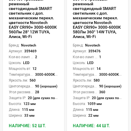
ременный
ременный
светодиодный SMART
светодиодный SMART
светильник c доп.
светильник c доп.
механическим перекл.
механическим перекл.
цветности Novotech
цветности Novotech
EASY CRI90+ 3000-6000К
EASY CRI90+ 3000-6000К
560Лм 28° 12W TUYA,
580Лм 360° 14W TUYA,
Алиса, Wi-Fi
Алиса, Wi-Fi
Бренд:
Novotech
Бренд:
Novotech
Артикул:
359469
Артикул:
359476
Кол-во ламп или LED:
2
Кол-во ламп или LED:
1
Цоколь:
LED
Цоколь:
LED
Мощность вт:
12
Мощность вт:
14
Температура света:
3000-6000K (плавная рег.)
Температура света:
3000-6000K (плавная рег.)
Яркость лм:
560
Яркость лм:
580
Цветопередача (CRI):
90 (хорошая)
Цветопередача (CRI):
90 (хорошая)
Угол рассеивания света °:
28
Угол рассеивания света °:
360
Защита IP:
20 (для сухих пом.)
Защита IP:
20 (для сухих пом.)
Высота:
123 мм
Высота:
1059 мм
Длина:
115 мм
Длина:
115 мм
Ширина:
33 мм
Ширина:
22 мм
НАЛИЧИЕ: 52 ШТ.
НАЛИЧИЕ: 44 ШТ.