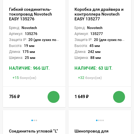
Гибкий соединитель-
Коробка для драйвера и
токопровод Novotech
контроллера Novotech
EASY 135276
EASY 135277
Бренд:
Novotech
Бренд:
Novotech
Артикул:
135276
Артикул:
135277
Защита IP:
20 (для сухих пом.)
Защита IP:
20 (для сухих пом.)
Высота:
19 мм
Высота:
45 мм
Длина:
175 мм
Длина:
242 мм
Ширина:
25 мм
Ширина:
88 мм
НАЛИЧИЕ: 966 ШТ.
НАЛИЧИЕ: 63 ШТ.
+
15
бонус(ов)
+
32
бонус(ов)
756
₽
1 649
₽
Соединитель угловой "L"
Шинопровод для