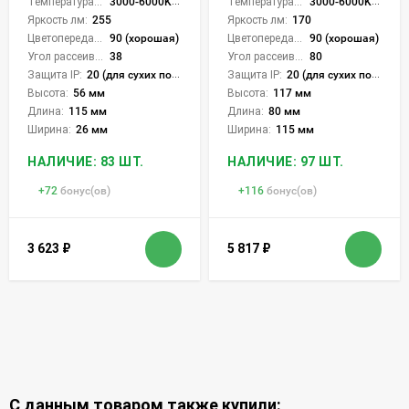
Температура света:
3000-6000K (плавная рег.)
Температура света:
3000-6000K (плавная рег.)
Яркость лм:
255
Яркость лм:
170
Цветопередача (CRI):
90 (хорошая)
Цветопередача (CRI):
90 (хорошая)
Угол рассеивания света °:
38
Угол рассеивания света °:
80
Защита IP:
20 (для сухих пом.)
Защита IP:
20 (для сухих пом.)
Высота:
56 мм
Высота:
117 мм
Длина:
115 мм
Длина:
80 мм
Ширина:
26 мм
Ширина:
115 мм
НАЛИЧИЕ: 83 ШТ.
НАЛИЧИЕ: 97 ШТ.
+
72
бонус(ов)
+
116
бонус(ов)
3 623
₽
5 817
₽
С данным товаром также купили: