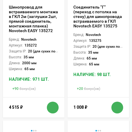
Шинопровод для
Соединитель "Г"
встраиваемого монтажа
(переход с потолка на
в ГКЛ 2м (заглушки 2шт,
стену) для шинопровода
прямой соединитель,
встраиваемого в ГКЛ
монтажная планка)
Novotech EASY 135275
Novotech EASY 135272
Бренд:
Novotech
Бренд:
Novotech
Артикул:
135275
Артикул:
135272
Защита IP:
20 (для сухих пом.)
Защита IP:
20 (для сухих пом.)
Высота:
35 мм
Высота:
35 мм
Длина:
65 мм
Длина:
2000 мм
Ширина:
65 мм
Ширина:
65 мм
НАЛИЧИЕ: 98 ШТ.
НАЛИЧИЕ: 971 ШТ.
+
90
бонус(ов)
+
20
бонус(ов)
4 515
₽
1 008
₽