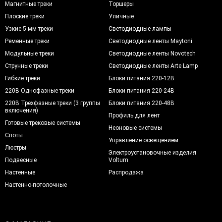
Магнитные треки
Торшеры
Плоские треки
Уличные
Узкие 5 мм треки
Светодиодные лампы
Ременные треки
Светодиодные ленты Maytoni
Модульные треки
Светодиодные ленты Novotech
Струнные треки
Светодиодные ленты Arte Lamp
Гибкие треки
Блоки питания 220-12В
220В Однофазные треки
Блоки питания 220-24В
220В Трехфазные треки (3 группы
Блоки питания 220-48В
включения)
Профиль для лент
Готовые трековые системы
Неоновые системы
Споты
Управление освещением
Люстры
Электроустановочные изделия
Подвесные
Voltum
Настенные
Распродажа
Настенно-потолочные