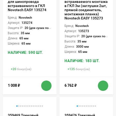
для шинопровода
встраиваемого монтажа
встраиваемого в ГКЛ
в ГКЛ 3м (заглушки 2шт,
Novotech EASY 135274
прямой соединитель,
монтажная планка)
Бренд:
Novotech
Novotech EASY 135273
Артикул:
135274
Бренд:
Novotech
Защита IP:
20 (для сухих пом.)
Артикул:
135273
Высота:
35 мм
Защита IP:
20 (для сухих пом.)
Длина:
65 мм
Высота:
35 мм
Ширина:
65 мм
Длина:
3000 мм
Ширина:
65 мм
НАЛИЧИЕ: 590 ШТ.
НАЛИЧИЕ: 183 ШТ.
+
20
бонус(ов)
+
135
бонус(ов)
1 008
₽
6 762
₽
359469 Трековый
359476 Трековый