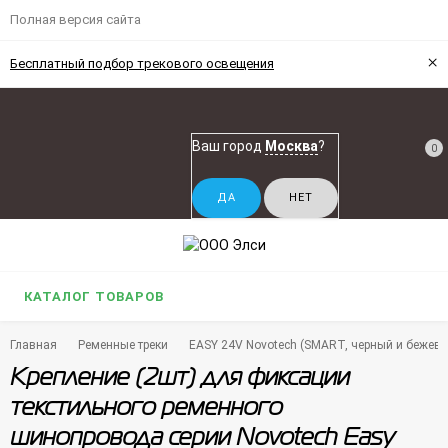
Полная версия сайта
×
Бесплатный подбор трекового освещения
Ваш город
Москва
?
0
КАТАЛОГ ТОВАРОВ
Главная
Ременные треки
EASY 24V Novotech (SMART, черный и бежевы
Крепление (2шт) для фиксации
текстильного ременного
шинопровода серии Novotech Easy