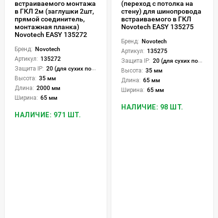
встраиваемого монтажа
(переход с потолка на
в ГКЛ 2м (заглушки 2шт,
стену) для шинопровода
прямой соединитель,
встраиваемого в ГКЛ
монтажная планка)
Novotech EASY 135275
Novotech EASY 135272
Бренд:
Novotech
Бренд:
Novotech
Артикул:
135275
Артикул:
135272
Защита IP:
20 (для сухих пом.)
Защита IP:
20 (для сухих пом.)
Высота:
35 мм
Высота:
35 мм
Длина:
65 мм
Длина:
2000 мм
Ширина:
65 мм
Ширина:
65 мм
НАЛИЧИЕ: 98 ШТ.
НАЛИЧИЕ: 971 ШТ.