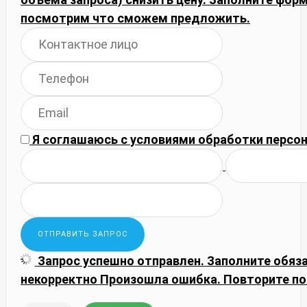
посмотрим что сможем предложить.
Я соглашаюсь с
условиями обработки
персон
Запрос успешно отправлен.
Заполните обяз
некорректно
Произошла ошибка. Повторите по