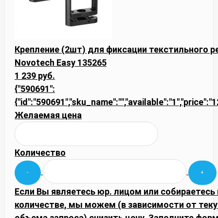
Крепление (2шт) для фиксации текстильного 
Novotech Easy 135265
1 239 руб.
{"590691":
{"id":"590691","sku_name":"","available":"1","price":
Желаемая цена
Количество
Если Вы являетесь юр. лицом или собираетесь
количестве, мы можем (в зависимости от тек
объема запроса) снизить цену. Заполните фор