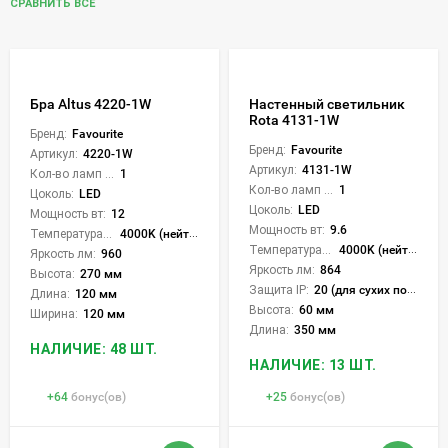
СРАВНИТЬ ВСЕ
Бра Altus 4220-1W
Настенный светильник
Rota 4131-1W
Бренд:
Favourite
Бренд:
Favourite
Артикул:
4220-1W
Артикул:
4131-1W
Кол-во ламп или LED:
1
Кол-во ламп или LED:
1
Цоколь:
LED
Цоколь:
LED
Мощность вт:
12
Мощность вт:
9.6
Температура света:
4000K (нейтральный)
Температура света:
4000K (нейтральный)
Яркость лм:
960
Яркость лм:
864
Высота:
270 мм
Защита IP:
20 (для сухих пом.)
Длина:
120 мм
Высота:
60 мм
Ширина:
120 мм
Длина:
350 мм
НАЛИЧИЕ: 48 ШТ.
НАЛИЧИЕ: 13 ШТ.
+
64
бонус(ов)
+
25
бонус(ов)