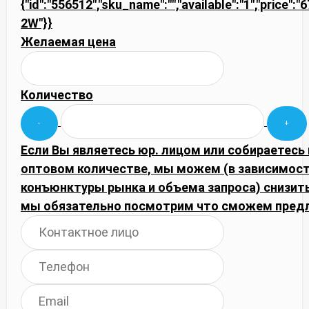
{"id":"556512","sku_name":"","available":"1","price":"
2W"}}
Желаемая цена
Количество
Если Вы являетесь юр. лицом или собираетесь 
оптовом количестве, мы можем (в зависимост
конъюнктуры рынка и объема запроса) снизить
мы обязательно посмотрим что сможем пред