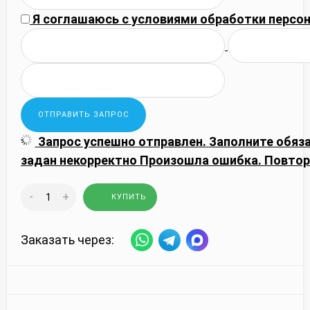
Я соглашаюсь с
условиями обработки
персон
Запрос успешно отправлен.
Заполните обяз
задан некорректно
Произошла ошибка. Повтор
-
+
КУПИТЬ
Заказать через: