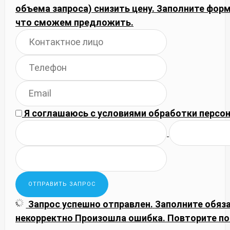
объема запроса) снизить цену. Заполните фор
что сможем предложить.
Я соглашаюсь с
условиями обработки
персон
Запрос успешно отправлен.
Заполните обяз
некорректно
Произошла ошибка. Повторите по