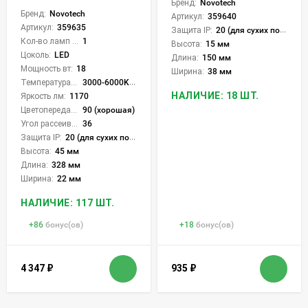
Бренд:
Novotech
Бренд:
Novotech
Артикул:
359640
Артикул:
359635
Защита IP:
20 (для сухих пом.)
Кол-во ламп или LED:
1
Высота:
15 мм
Цоколь:
LED
Длина:
150 мм
Мощность вт:
18
Ширина:
38 мм
Температура света:
3000-6000K (плавная рег.)
НАЛИЧИЕ: 18 ШТ.
Яркость лм:
1170
Цветопередача (CRI):
90 (хорошая)
Угол рассеивания света °:
36
Защита IP:
20 (для сухих пом.)
Высота:
45 мм
Длина:
328 мм
Ширина:
22 мм
НАЛИЧИЕ: 117 ШТ.
+
86
бонус(ов)
+
18
бонус(ов)
4 347
₽
935
₽