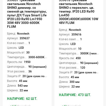
светильник Novotech
светильник Novotech
SHINO диммир. со
SHINO с переключ. цв.
сменой цв.температуры,
темпер. IP20 LED Ra90
пульт ДУ/Tuya Smart Life
Lm450
IP20 LED Ra90 Lm1950
3000К\4000К\6000К 10W
30W 48V 3000-6000K
48V FLUM
FLUM
Бренд:
Novotech
Бренд:
Novotech
Артикул:
359616
Артикул:
359637
Кол-во ламп или LED:
1
Кол-во ламп или LED:
1
Цоколь:
LED
Цоколь:
LED
Мощность вт:
10
Мощность вт:
30
Температура света:
3000K (теплый), 4000K (нейтральный), 6000K (холодный), CCT механическое переключение
Температура света:
3000-6000K (плавная рег.)
Яркость лм:
450
Яркость лм:
1950
Цветопередача (CRI):
90 (хорошая)
Цветопередача (CRI):
90 (хорошая)
Угол рассеивания света °:
120
Угол рассеивания света °:
36
Защита IP:
20 (для сухих пом.)
Защита IP:
20 (для сухих пом.)
Высота:
45 мм
Высота:
45 мм
Длина:
300 мм
Длина:
543 мм
Ширина:
22 мм
Ширина:
22 мм
НАЛИЧИЕ: 473 ШТ.
НАЛИЧИЕ: 62 ШТ.