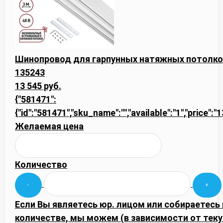
Шинопровод для гарпунных натяжных потолко
135243
13 545 руб.
{"581471":
{"id":"581471","sku_name":"","available":"1","price":
Желаемая цена
Количество
Если Вы являетесь юр. лицом или собираетесь
количестве, мы можем (в зависимости от тек