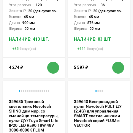
Угол рассеивания света °:
120
Угол рассеивания света °:
36
Защита IP:
20 (для сухих пом.)
Защита IP:
20 (для сухих пом.)
Высота:
45 мм
Высота:
45 мм
Длина:
900 мм
Длина:
876 мм
Ширина:
22 мм
Ширина:
22 мм
НАЛИЧИЕ: 413 ШТ.
НАЛИЧИЕ: 83 ШТ.
+
85
бонус(ов)
+
111
бонус(ов)
4 274
₽
5 597
₽
359635 Трековый
359640 Беспроводной
светильник Novotech
пульт Novotech PULT ДУ
SHINO диммир. со
(2.4G) для управления
сменой цв.температуры,
SMART светильниками
пульт ДУ/Tuya Smart Life
Novotech серий FLUM и
IP20 LED Ra90 18W 48V
VECTOR
3000-6000K FLUM