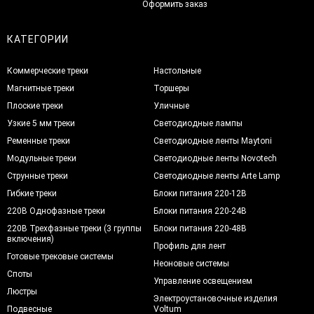
Оформить заказ
КАТЕГОРИИ
Коммерческие треки
Настольные
Магнитные треки
Торшеры
Плоские треки
Уличные
Узкие 5 мм треки
Светодиодные лампы
Ременные треки
Светодиодные ленты Maytoni
Модульные треки
Светодиодные ленты Novotech
Струнные треки
Светодиодные ленты Arte Lamp
Гибкие треки
Блоки питания 220-12В
220В Однофазные треки
Блоки питания 220-24В
220В Трехфазные треки (3 группы
Блоки питания 220-48В
включения)
Профиль для лент
Готовые трековые системы
Неоновые системы
Споты
Управление освещением
Люстры
Электроустановочные изделия
Подвесные
Voltum