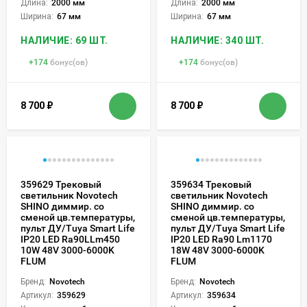
Длина:
2000 мм
Длина:
2000 мм
Ширина:
67 мм
Ширина:
67 мм
НАЛИЧИЕ: 69 ШТ.
НАЛИЧИЕ: 340 ШТ.
+
174
бонус(ов)
+
174
бонус(ов)
8 700
₽
8 700
₽
359629 Трековый
359634 Трековый
светильник Novotech
светильник Novotech
SHINO диммир. со
SHINO диммир. со
сменой цв.температуры,
сменой цв.температуры,
пульт ДУ/Tuya Smart Life
пульт ДУ/Tuya Smart Life
IP20 LED Ra90LLm450
IP20 LED Ra90 Lm1170
10W 48V 3000-6000K
18W 48V 3000-6000K
FLUM
FLUM
Бренд:
Novotech
Бренд:
Novotech
Артикул:
359629
Артикул:
359634