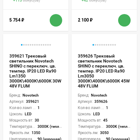
+
115
бонус(ов)
+
42
бонус(ов)
5 754
₽
2 100
₽
359621 Трековый
359626 Трековый
светильник Novotech
светильник Novotech
SHINO с переключ. цв.
SHINO с переключ. цв.
темпер. IP20 LED Ra90
темпер. IP20 LED Ra90
Lm1350
Lm3050
3000К\4000К\6000К 30W
3000К\4000К\6000К 45W
48V FLUM
48V FLUM
Бренд:
Novotech
Бренд:
Novotech
Артикул:
359621
Артикул:
359626
Кол-во ламп или LED:
1
Кол-во ламп или LED:
1
Цоколь:
LED
Цоколь:
LED
Мощность вт:
30
Мощность вт:
45
Температура света:
3000K (теплый), 4000K (нейтральный), 6000K (холодный), CCT механическое переключение
Температура света:
3000K (теплый), 4000K (нейтральный), 6000K (холодный), CCT механическое переключение
Яркость лм:
1350
Яркость лм:
3050
Цветопередача (CRI):
90 (хорошая)
Цветопередача (CRI):
90 (хорошая)