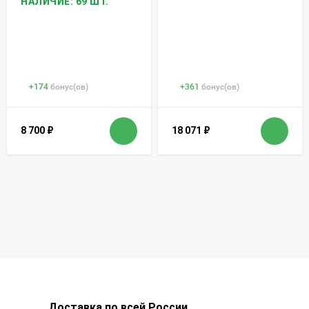
НАЛИЧИЕ: 69 ШТ.
+
174
бонус(ов)
+
361
бонус(ов)
8 700
₽
18 071
₽
Доставка по всей России