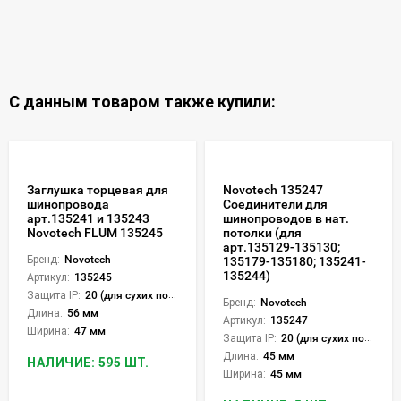
С данным товаром также купили:
Заглушка торцевая для
Novotech 135247
шинопровода
Соединители для
арт.135241 и 135243
шинопроводов в нат.
Novotech FLUM 135245
потолки (для
арт.135129-135130;
Бренд:
Novotech
135179-135180; 135241-
135244)
Артикул:
135245
Защита IP:
20 (для сухих пом.)
Бренд:
Novotech
Длина:
56 мм
Артикул:
135247
Ширина:
47 мм
Защита IP:
20 (для сухих пом.)
Длина:
45 мм
НАЛИЧИЕ: 595 ШТ.
Ширина:
45 мм