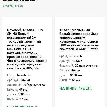
СРАВНИТЬ ВСЕ
Novotech 135353 FLUM
135327 Магнитный
SHINO Белый
белый шинопровод 3м с
встраиваемый 2м
универсальным
трековый гарпунный
креплением тканевых и
шинопровод для
ПВХ натяжных потолков
монтажа в ПВХ
Novotech CLAMP Lumfer
натяжные потолки,
Бренд:
Novotech
прямые соед. планки
4шт в комплекте, гарпун
Артикул:
135327
и заглушки гарпуна в
Защита IP:
20 (для сухих пом.)
комплекте, 48V, IP20
Высота:
46 мм
Бренд:
Novotech
Длина:
3000 мм
Артикул:
135353
Ширина:
64 мм
Защита IP:
20 (для сухих пом.)
НАЛИЧИЕ: 472 ШТ.
Высота:
47 мм
Длина:
2000 мм
Ширина:
67 мм