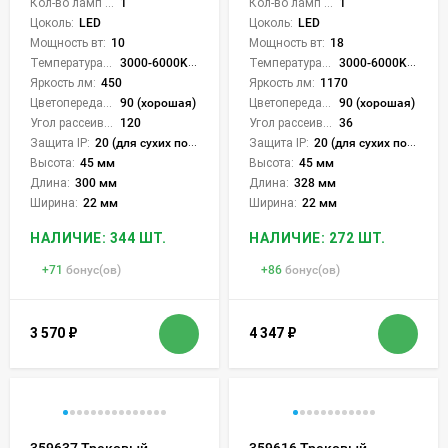
Кол-во ламп или LED:
1
Кол-во ламп или LED:
1
Цоколь:
LED
Цоколь:
LED
Мощность вт:
10
Мощность вт:
18
Температура света:
3000-6000K (плавная рег.)
Температура света:
3000-6000K (плавная рег.)
Яркость лм:
450
Яркость лм:
1170
Цветопередача (CRI):
90 (хорошая)
Цветопередача (CRI):
90 (хорошая)
Угол рассеивания света °:
120
Угол рассеивания света °:
36
Защита IP:
20 (для сухих пом.)
Защита IP:
20 (для сухих пом.)
Высота:
45 мм
Высота:
45 мм
Длина:
300 мм
Длина:
328 мм
Ширина:
22 мм
Ширина:
22 мм
НАЛИЧИЕ: 344 ШТ.
НАЛИЧИЕ: 272 ШТ.
+
71
бонус(ов)
+
86
бонус(ов)
3 570
₽
4 347
₽
359637 Трековый
359616 Трековый