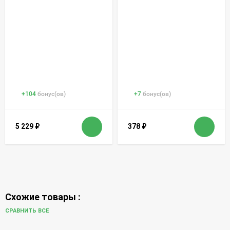
+
104
бонус(ов)
+
7
бонус(ов)
5 229
₽
378
₽
Схожие товары :
СРАВНИТЬ ВСЕ