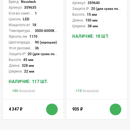
Бренд:
Novotech
Артикул:
359640
Артикул:
359635
Защита IP:
20 (для сухих пом.)
Кол-во ламп или LED:
1
Высота:
15 мм
Цоколь:
LED
Длина:
150 мм
Мощность вт:
18
Ширина:
38 мм
Температура света:
3000-6000K (плавная рег.)
НАЛИЧИЕ: 18 ШТ.
Яркость лм:
1170
Цветопередача (CRI):
90 (хорошая)
Угол рассеивания света °:
36
Защита IP:
20 (для сухих пом.)
Высота:
45 мм
Длина:
328 мм
Ширина:
22 мм
НАЛИЧИЕ: 117 ШТ.
+
86
бонус(ов)
+
18
бонус(ов)
4 347
₽
935
₽