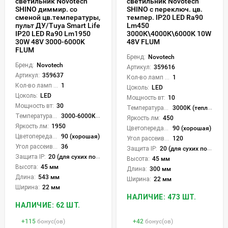
светильник Novotech
светильник Novotech
SHINO диммир. со
SHINO с переключ. цв.
сменой цв.температуры,
темпер. IP20 LED Ra90
пульт ДУ/Tuya Smart Life
Lm450
IP20 LED Ra90 Lm1950
3000К\4000К\6000К 10W
30W 48V 3000-6000K
48V FLUM
FLUM
Бренд:
Novotech
Бренд:
Novotech
Артикул:
359616
Артикул:
359637
Кол-во ламп или LED:
1
Кол-во ламп или LED:
1
Цоколь:
LED
Цоколь:
LED
Мощность вт:
10
Мощность вт:
30
Температура света:
3000K (теплый), 4000K (нейтральный), 6000K (холодный), CCT механическое переключение
Температура света:
3000-6000K (плавная рег.)
Яркость лм:
450
Яркость лм:
1950
Цветопередача (CRI):
90 (хорошая)
Цветопередача (CRI):
90 (хорошая)
Угол рассеивания света °:
120
Угол рассеивания света °:
36
Защита IP:
20 (для сухих пом.)
Защита IP:
20 (для сухих пом.)
Высота:
45 мм
Высота:
45 мм
Длина:
300 мм
Длина:
543 мм
Ширина:
22 мм
Ширина:
22 мм
НАЛИЧИЕ: 473 ШТ.
НАЛИЧИЕ: 62 ШТ.
+
115
бонус(ов)
+
42
бонус(ов)