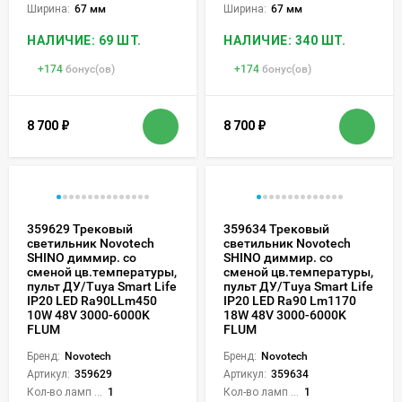
Ширина:
67 мм
Ширина:
67 мм
НАЛИЧИЕ: 69 ШТ.
НАЛИЧИЕ: 340 ШТ.
+
174
бонус(ов)
+
174
бонус(ов)
8 700
₽
8 700
₽
359629 Трековый
359634 Трековый
светильник Novotech
светильник Novotech
SHINO диммир. со
SHINO диммир. со
сменой цв.температуры,
сменой цв.температуры,
пульт ДУ/Tuya Smart Life
пульт ДУ/Tuya Smart Life
IP20 LED Ra90LLm450
IP20 LED Ra90 Lm1170
10W 48V 3000-6000K
18W 48V 3000-6000K
FLUM
FLUM
Бренд:
Novotech
Бренд:
Novotech
Артикул:
359629
Артикул:
359634
Кол-во ламп или LED:
1
Кол-во ламп или LED:
1