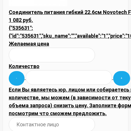
Соединитель питания гибкий 22.6см Novotech F
1 082 руб.
{"535631":
{"id":"535631","sku_name":"","available":"1","price":
Желаемая цена
Количество
Если Вы являетесь юр. лицом или собираетесь
количестве, мы можем (в зависимости от тек
объема запроса) снизить цену. Заполните фор
посмотрим что сможем предложить.