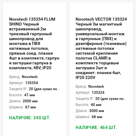
Novotech 135354 FLUM
Novotech VECTOR 135324
SHINO Черный
Черный 3м магнитный
встраиваемый 2м
шинопровод,
трековый гарпунный
универсальный монтаж
шинопровод для
в гарпунные (ПВХ) и
монтажа в ПВХ
демпферные (тканевые)
натяжные потолки,
натяжные потолки
прямые соед. планки
системой крепления
4шт в комплекте, гарпун
полотна CLAMP, в
и заглушки гарпуна в
комплекте торцевые
комплекте, 48V, IP20
заглушки 2шт и
соединит. планки 4шт,
Бренд:
Novotech
IP20 220V
Артикул:
135354
Бренд:
Novotech
Защита IP:
20 (для сухих пом.)
Артикул:
135324
Высота:
47 мм
Защита IP:
20 (для сухих пом.)
Длина:
2000 мм
Высота:
40 мм
Ширина:
67 мм
Длина:
3000 мм
Ширина:
68 мм
НАЛИЧИЕ: 340 ШТ.
НАЛИЧИЕ: 464 ШТ.