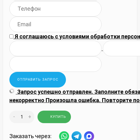
Я соглашаюсь с
условиями обработки
персон
Запрос успешно отправлен.
Заполните обяз
некорректно
Произошла ошибка. Повторите по
-
+
КУПИТЬ
Заказать через: