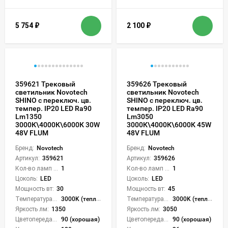
5 754
₽
2 100
₽
359621 Трековый
359626 Трековый
светильник Novotech
светильник Novotech
SHINO с переключ. цв.
SHINO с переключ. цв.
темпер. IP20 LED Ra90
темпер. IP20 LED Ra90
Lm1350
Lm3050
3000К\4000К\6000К 30W
3000К\4000К\6000К 45W
48V FLUM
48V FLUM
Бренд:
Novotech
Бренд:
Novotech
Артикул:
359621
Артикул:
359626
Кол-во ламп или LED:
1
Кол-во ламп или LED:
1
Цоколь:
LED
Цоколь:
LED
Мощность вт:
30
Мощность вт:
45
Температура света:
3000K (теплый), 4000K (нейтральный), 6000K (холодный), CCT механическое переключение
Температура света:
3000K (теплый), 4000K (нейтральный), 6000K (холодный), CCT механическое переключение
Яркость лм:
1350
Яркость лм:
3050
Цветопередача (CRI):
90 (хорошая)
Цветопередача (CRI):
90 (хорошая)