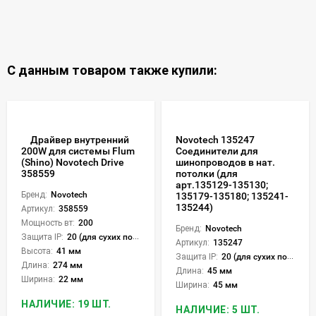
С данным товаром также купили:
Драйвер внутренний
Novotech 135247
Соединители для
200W для системы Flum
шинопроводов в нат.
(Shino) Novotech Drive
потолки (для
358559
арт.135129-135130;
Бренд:
Novotech
135179-135180; 135241-
135244)
Артикул:
358559
Мощность вт:
200
Бренд:
Novotech
Защита IP:
20 (для сухих пом.)
Артикул:
135247
Высота:
41 мм
Защита IP:
20 (для сухих пом.)
Длина:
274 мм
Длина:
45 мм
Ширина:
22 мм
Ширина:
45 мм
НАЛИЧИЕ: 19 ШТ.
НАЛИЧИЕ: 5 ШТ.