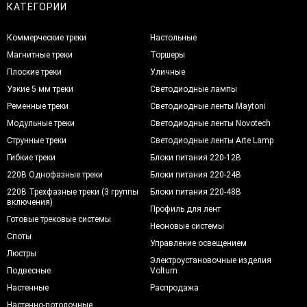
КАТЕГОРИИ
Коммерческие треки
Настольные
Магнитные треки
Торшеры
Плоские треки
Уличные
Узкие 5 мм треки
Светодиодные лампы
Ременные треки
Светодиодные ленты Maytoni
Модульные треки
Светодиодные ленты Novotech
Струнные треки
Светодиодные ленты Arte Lamp
Гибкие треки
Блоки питания 220-12В
220В Однофазные треки
Блоки питания 220-24В
220В Трехфазные треки (3 группы
Блоки питания 220-48В
включения)
Профиль для лент
Готовые трековые системы
Неоновые системы
Споты
Управление освещением
Люстры
Электроустановочные изделия
Подвесные
Voltum
Настенные
Распродажа
Настенно-потолочные