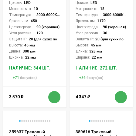
Цоколь:
LED
Цоколь:
LED
Мощность вт:
10
Мощность вт:
18
Температура света:
3000-6000K (плавная рег.)
Температура света:
3000-6000K (плавная рег.)
Яркость лм:
450
Яркость лм:
1170
Цветопередача (CRI):
90 (хорошая)
Цветопередача (CRI):
90 (хорошая)
Угол рассеивания света °:
120
Угол рассеивания света °:
36
Защита IP:
20 (для сухих пом.)
Защита IP:
20 (для сухих пом.)
Высота:
45 мм
Высота:
45 мм
Длина:
300 мм
Длина:
328 мм
Ширина:
22 мм
Ширина:
22 мм
НАЛИЧИЕ: 344 ШТ.
НАЛИЧИЕ: 272 ШТ.
+
71
бонус(ов)
+
86
бонус(ов)
3 570
₽
4 347
₽
359637 Трековый
359616 Трековый