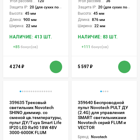
Угол рассеивания света °:
120
Угол рассеивания света °:
36
Защита IP:
20 (для сухих пом.)
Защита IP:
20 (для сухих пом.)
Высота:
45 мм
Высота:
45 мм
Длина:
900 мм
Длина:
876 мм
Ширина:
22 мм
Ширина:
22 мм
НАЛИЧИЕ: 413 ШТ.
НАЛИЧИЕ: 83 ШТ.
+
85
бонус(ов)
+
111
бонус(ов)
4 274
₽
5 597
₽
359635 Трековый
359640 Беспроводной
светильник Novotech
пульт Novotech PULT ДУ
SHINO диммир. со
(2.4G) для управления
сменой цв.температуры,
SMART светильниками
пульт ДУ/Tuya Smart Life
Novotech серий FLUM и
IP20 LED Ra90 18W 48V
VECTOR
3000-6000K FLUM
Бренд:
Novotech