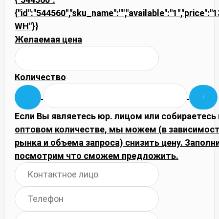
{"id":"544560","sku_name":"","available":"1","price":
WH"}}
Желаемая цена
Количество
Если Вы являетесь юр. лицом или собираетесь 
оптовом количестве, мы можем (в зависимос
рынка и объема запроса) снизить цену. Запол
посмотрим что сможем предложить.