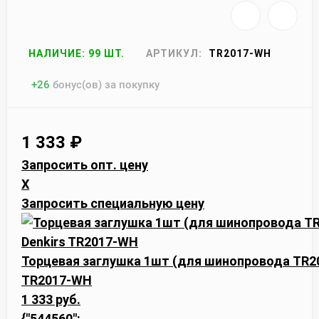
НАЛИЧИЕ: 99 ШТ.
АРТИКУЛ:
TR2017-WH
+
26
бонус(ов) за покупку
1 333
₽
Запросить опт. цену
X
Запросить специальную цену
Торцевая заглушка 1шт (для шинопровода TR20
TR2017-WH
1 333 руб.
{"544560":