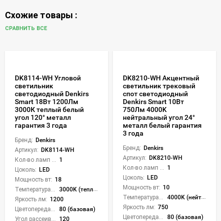
Схожие товары :
СРАВНИТЬ ВСЕ
DK8114-WH Угловой
DK8210-WH Акцентный
светильник
светильник трековый
светодиодный Denkirs
спот светодиодный
Smart 18Вт 1200Лм
Denkirs Smart 10Вт
3000К теплый белый
750Лм 4000K
угол 120° металл
нейтральный угол 24°
гарантия 3 года
металл белый гарантия
3 года
Бренд:
Denkirs
Бренд:
Denkirs
Артикул:
DK8114-WH
Артикул:
DK8210-WH
Кол-во ламп или LED:
1
Кол-во ламп или LED:
1
Цоколь:
LED
Цоколь:
LED
Мощность вт:
18
Мощность вт:
10
Температура света:
3000K (теплый)
Температура света:
4000K (нейтральный)
Яркость лм:
1200
Яркость лм:
750
Цветопередача (CRI):
80 (базовая)
Цветопередача (CRI):
80 (базовая)
Угол рассеивания света °:
120