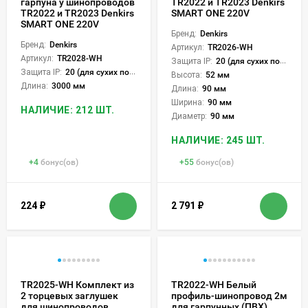
гарпуна у шинопроводов
TR2022 и TR2023 Denkirs
TR2022 и TR2023 Denkirs
SMART ONE 220V
SMART ONE 220V
Бренд:
Denkirs
Бренд:
Denkirs
Артикул:
TR2026-WH
Артикул:
TR2028-WH
Защита IP:
20 (для сухих пом.)
Защита IP:
20 (для сухих пом.)
Высота:
52 мм
Длина:
3000 мм
Длина:
90 мм
Ширина:
90 мм
НАЛИЧИЕ: 212 ШТ.
Диаметр:
90 мм
НАЛИЧИЕ: 245 ШТ.
+
4
бонус(ов)
+
55
бонус(ов)
224
₽
2 791
₽
TR2025-WH Комплект из
TR2022-WH Белый
2 торцевых заглушек
профиль-шинопровод 2м
для шинопроводов
для гарпунных (ПВХ)