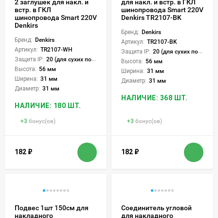
2 заглушек для накл. и
для накл. и встр. в ГКЛ
встр. в ГКЛ
шинопровода Smart 220V
шинопровода Smart 220V
Denkirs TR2107-BK
Denkirs
Бренд:
Denkirs
Бренд:
Denkirs
Артикул:
TR2107-BK
Артикул:
TR2107-WH
Защита IP:
20 (для сухих пом.)
Защита IP:
20 (для сухих пом.)
Высота:
56 мм
Высота:
56 мм
Ширина:
31 мм
Ширина:
31 мм
Диаметр:
31 мм
Диаметр:
31 мм
НАЛИЧИЕ: 368 ШТ.
НАЛИЧИЕ: 180 ШТ.
+
3
бонус(ов)
+
3
бонус(ов)
182
₽
182
₽
Подвес 1шт 150см для
Соединитель угловой
накладного
для накладного