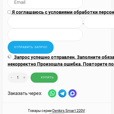
Я соглашаюсь с
условиями обработки
персон
Запрос успешно отправлен.
Заполните обяз
некорректно
Произошла ошибка. Повторите по
-
+
КУПИТЬ
Заказать через:
Товары серии
Denkirs Smart 220V
: