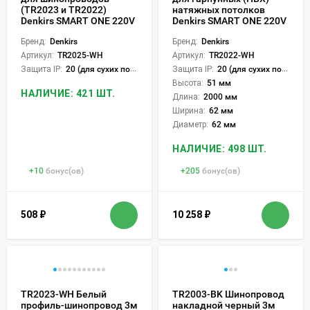
(TR2023 и TR2022)
натяжных потолков
Denkirs SMART ONE 220V
Denkirs SMART ONE 220V
Бренд:
Denkirs
Бренд:
Denkirs
Артикул:
TR2025-WH
Артикул:
TR2022-WH
Защита IP:
20 (для сухих пом.)
Защита IP:
20 (для сухих пом.)
Высота:
51 мм
НАЛИЧИЕ: 421 ШТ.
Длина:
2000 мм
Ширина:
62 мм
Диаметр:
62 мм
НАЛИЧИЕ: 498 ШТ.
+
10
бонус(ов)
+
205
бонус(ов)
508
₽
10 258
₽
TR2023-WH Белый
TR2003-BK Шинопровод
профиль-шинопровод 3м
накладной черный 3м