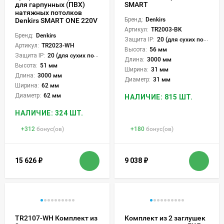
для гарпунных (ПВХ)
SMART
натяжных потолков
Бренд:
Denkirs
Denkirs SMART ONE 220V
Артикул:
TR2003-BK
Бренд:
Denkirs
Защита IP:
20 (для сухих пом.)
Артикул:
TR2023-WH
Высота:
56 мм
Защита IP:
20 (для сухих пом.)
Длина:
3000 мм
Высота:
51 мм
Ширина:
31 мм
Длина:
3000 мм
Диаметр:
31 мм
Ширина:
62 мм
Диаметр:
62 мм
НАЛИЧИЕ: 815 ШТ.
НАЛИЧИЕ: 324 ШТ.
+
312
бонус(ов)
+
180
бонус(ов)
15 626
₽
9 038
₽
TR2107-WH Комплект из
Комплект из 2 заглушек