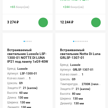
+
65
бонус(ов)
+
244
бонус(ов)
3 274
₽
12 244
₽
Встраиваемый
Встраиваемый
светильник Lussole LSF-
светильник Notte Di Luna
1300-01 NOTTE DI LUNA
GRLSF-1307-01
IP21 под лампу 1xG9 40W
Бренд:
Lussole
Бренд:
Lussole
Артикул:
GRLSF-1307-01
Артикул:
LSF-1300-01
Кол-во ламп или LED:
1
Кол-во ламп или LED:
1
Цоколь:
G9
Цоколь:
G9
Температура света:
2700K (теплый)
Защита IP:
21 (капли)
Защита IP:
21 (капли)
Высота:
60 мм
Высота:
80 мм
Длина:
130 мм
Ширина:
130 мм
Ширина:
130 мм
Диаметр:
130 мм
Диаметр:
130 мм