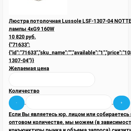
Люстра потолочная Lussole LSF-1307-04 NOTTE 
лампы 4xG9 160W
10 820 руб.
{"71633":
{"id":"71633","sku_name":"","available":"1","price":"1
1307-04"}}
Желаемая цена
Количество
Если Вы являетесь юр. лицом или собираетесь 
оптовом количестве, мы можем (в зависимост
конъюнктуры рынка и объема запроса) снизить