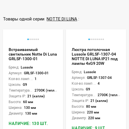
Товары одной серии
NOTTE DI LUNA
:
Встраиваемый
Люстра потолочная
светильник Notte Di Luna
Lussole GRLSF-1307-04
GRLSF-1300-01
NOTTE DI LUNA IP21 под
лампы 4xG9 20W
Бренд:
Lussole
Бренд:
Lussole
Артикул:
GRLSF-1300-01
Артикул:
GRLSF-1307-04
Кол-во ламп или LED:
1
Кол-во ламп или LED:
4
Цоколь:
G9
Цоколь:
G9
Температура света:
2700K (теплый)
Температура света:
2700K (теплый)
Защита IP:
21 (капли)
Защита IP:
21 (капли)
Высота:
60 мм
Высота:
80 мм
Ширина:
130 мм
Ширина:
220 мм
Диаметр:
130 мм
Диаметр:
220 мм
НАЛИЧИЕ: 130 ШТ.
НАЛИЧИЕ: 9 ШТ.