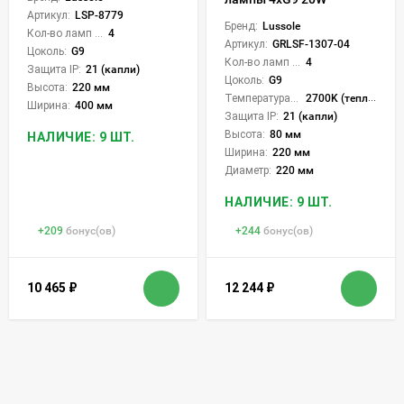
Артикул:
LSP-8779
Бренд:
Lussole
Кол-во ламп или LED:
4
Артикул:
GRLSF-1307-04
Цоколь:
G9
Кол-во ламп или LED:
4
Защита IP:
21 (капли)
Цоколь:
G9
Высота:
220 мм
Температура света:
2700K (теплый)
Ширина:
400 мм
Защита IP:
21 (капли)
Высота:
80 мм
НАЛИЧИЕ: 9 ШТ.
Ширина:
220 мм
Диаметр:
220 мм
НАЛИЧИЕ: 9 ШТ.
+
209
бонус(ов)
+
244
бонус(ов)
10 465
₽
12 244
₽