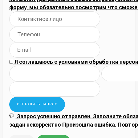
форму, мы обязательно посмотрим что сможе
Я соглашаюсь с
условиями обработки
персон
Запрос успешно отправлен.
Заполните обяз
задан некорректно
Произошла ошибка. Повтор