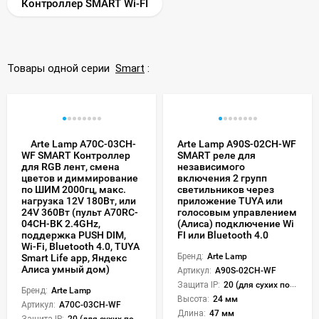
Контроллер SMART Wi-FI
Товары одной серии
Smart
:
Arte Lamp A70C-03CH-
Arte Lamp A90S-02CH-WF
SMART реле для
WF SMART Контроллер
независимого
для RGB лент, смена
включения 2 групп
цветов и диммирование
светильников через
по ШИМ 2000гц, макс.
приложение TUYA или
нагрузка 12V 180Вт, или
голосовым управлением
24V 360Вт (пульт A70RC-
(Алиса) подключение Wi
04CH-BK 2.4GHz,
FI или Bluetooth 4.0
поддержка PUSH DIM,
Wi-Fi, Bluetooth 4.0, TUYA
Бренд:
Arte Lamp
Smart Life app, Яндекс
Алиса умный дом)
Артикул:
A90S-02CH-WF
Защита IP:
20 (для сухих пом.)
Бренд:
Arte Lamp
Высота:
24 мм
Артикул:
A70C-03CH-WF
Длина:
47 мм