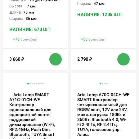
Защита IP:
20 (для сухих пом.)
Ширина:
47 мм
Высота:
17 мм
Длина:
75 мм
НАЛИЧИЕ: 1205 ШТ.
Ширина:
36 мм
НАЛИЧИЕ: 670 ШТ.
+
73
бонус(ов)
+
55
бонус(ов)
3 660
₽
2 790
₽
Arte Lamp SMART
Arte Lamp A70C-04CH-WF
SMART Контроллер
A71C-01CH-WF
четырехканальный для
Контроллер
RGBW лент, 12V или 24V,
одноканальный для
макс. нагрузка 180Вт и
одноцветной ленты
360Вт, Bluetooth 4.0, Wi-
поддержкой
Fi 2.4ГГц, RF 2.4ГГц,
диммирования (Wi-Fi,
TUYA, голосовое упр.
RF2.4GHz, Push Dim,
Алиса
Bluetooth, TUYA Smart