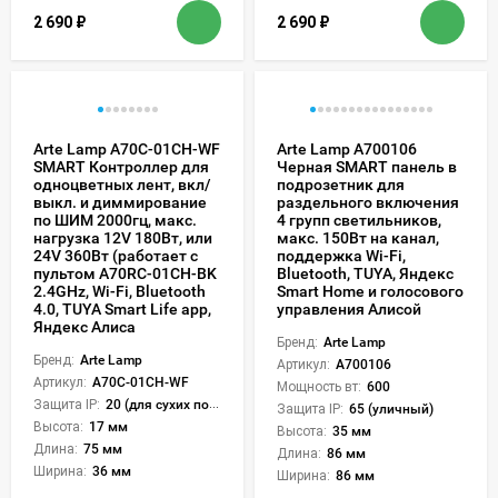
2 690
₽
2 690
₽
Arte Lamp A70C-01CH-WF
Arte Lamp A700106
SMART Контроллер для
Черная SMART панель в
одноцветных лент, вкл/
подрозетник для
выкл. и диммирование
раздельного включения
по ШИМ 2000гц, макс.
4 групп светильников,
нагрузка 12V 180Вт, или
макс. 150Вт на канал,
24V 360Вт (работает с
поддержка Wi-Fi,
пультом A70RC-01CH-BK
Bluetooth, TUYA, Яндекс
2.4GHz, Wi-Fi, Bluetooth
Smart Home и голосового
4.0, TUYA Smart Life app,
управления Алисой
Яндекс Алиса
Бренд:
Arte Lamp
Бренд:
Arte Lamp
Артикул:
A700106
Артикул:
A70C-01CH-WF
Мощность вт:
600
Защита IP:
20 (для сухих пом.)
Защита IP:
65 (уличный)
Высота:
17 мм
Высота:
35 мм
Длина:
75 мм
Длина:
86 мм
Ширина:
36 мм
Ширина:
86 мм