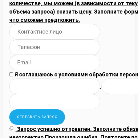
количестве, мы можем (в зависимости от тек
объема запроса) снизить цену. Заполните фор
что сможем предложить.
Я соглашаюсь с
условиями обработки
персон
Запрос успешно отправлен.
Заполните обяз
некорректно
Произошла ошибка. Повторите по