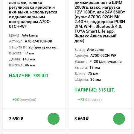
лентами, только
диммирование по ШИМ
регулировка яркости и
2000гц, макс. нагрузка
вкл-выкл. используется
12V 180Вт, или 24V 360Вт
с одноканальным
(пульт A70RC-02CH-BK
контроллером A70C-
2.4GHz, поддержка PUSH
01CH-WF
DIM, Wi-Fi, Bluetooth 4.0,
TUYA Smart Life app,
Бренд:
Arte Lamp
Яндекс Алиса умный
дом)
Артикул:
A70RC-01CH-BK
Защита IP:
20 (для сухих пом.)
Бренд:
Arte Lamp
Высота:
17 мм
Артикул:
A70C-02CH-WF
Длина:
140 мм
Защита IP:
20 (для сухих пом.)
Ширина:
46 мм
Высота:
17 мм
Длина:
75 мм
НАЛИЧИЕ: 789 ШТ.
Ширина:
36 мм
НАЛИЧИЕ: 315 ШТ.
+
53
бонус(ов)
+
73
бонус(ов)
2 690
₽
3 660
₽