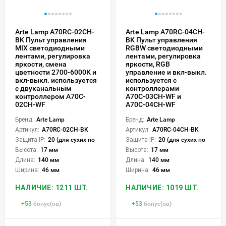
Arte Lamp A70RC-02CH-
Arte Lamp A70RC-04CH-
BK Пульт управления
BK Пульт управления
MIX светодиодными
RGBW светодиодными
лентами, регулировка
лентами, регулировка
яркости, смена
яркости, RGB
цветности 2700-6000К и
управление и вкл-выкл.
вкл-выкл. используется
используется с
с двуканальным
контроллерами
контроллером A70C-
A70С-03CH-WF и
02CH-WF
A70С-04CH-WF
Бренд:
Arte Lamp
Бренд:
Arte Lamp
Артикул:
A70RC-02CH-BK
Артикул:
A70RC-04CH-BK
Защита IP:
20 (для сухих пом.)
Защита IP:
20 (для сухих пом.)
Высота:
17 мм
Высота:
17 мм
Длина:
140 мм
Длина:
140 мм
Ширина:
46 мм
Ширина:
46 мм
НАЛИЧИЕ: 1211 ШТ.
НАЛИЧИЕ: 1019 ШТ.
+
53
бонус(ов)
+
53
бонус(ов)