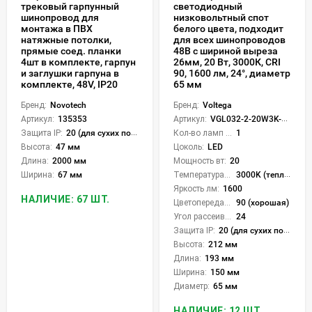
трековый гарпунный
светодиодный
шинопровод для
низковольтный спот
монтажа в ПВХ
белого цвета, подходит
натяжные потолки,
для всех шинопроводов
прямые соед. планки
48В с шириной выреза
4шт в комплекте, гарпун
26мм, 20 Вт, 3000К, CRI
и заглушки гарпуна в
90, 1600 лм, 24°, диаметр
комплекте, 48V, IP20
65 мм
Бренд:
Novotech
Бренд:
Voltega
Артикул:
135353
Артикул:
VGL032-2-20W3K-S-W
Защита IP:
20 (для сухих пом.)
Кол-во ламп или LED:
1
Высота:
47 мм
Цоколь:
LED
Длина:
2000 мм
Мощность вт:
20
Ширина:
67 мм
Температура света:
3000K (теплый)
Яркость лм:
1600
НАЛИЧИЕ: 67 ШТ.
Цветопередача (CRI):
90 (хорошая)
Угол рассеивания света °:
24
Защита IP:
20 (для сухих пом.)
Высота:
212 мм
Длина:
193 мм
Ширина:
150 мм
Диаметр:
65 мм
НАЛИЧИЕ: 12 ШТ.