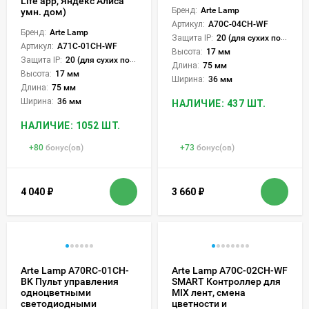
Life app, Яндекс Алиса
Бренд:
Arte Lamp
умн. дом)
Артикул:
A70C-04CH-WF
Бренд:
Arte Lamp
Защита IP:
20 (для сухих пом.)
Артикул:
A71C-01CH-WF
Высота:
17 мм
Защита IP:
20 (для сухих пом.)
Длина:
75 мм
Высота:
17 мм
Ширина:
36 мм
Длина:
75 мм
Ширина:
36 мм
НАЛИЧИЕ: 437 ШТ.
НАЛИЧИЕ: 1052 ШТ.
+
80
бонус(ов)
+
73
бонус(ов)
4 040
₽
3 660
₽
Arte Lamp A70RC-01CH-
Arte Lamp A70C-02CH-WF
BK Пульт управления
SMART Контроллер для
одноцветными
MIX лент, смена
светодиодными
цветности и