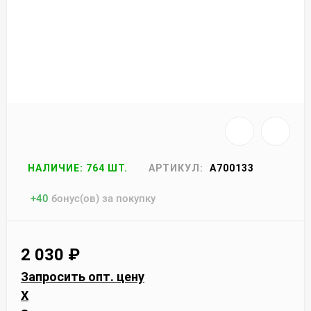
НАЛИЧИЕ: 764 ШТ.
АРТИКУЛ:
A700133
+
40
бонус(ов) за покупку
2 030
₽
Запросить опт. цену
X