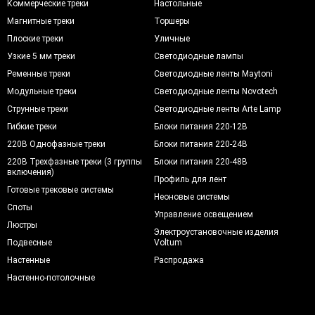
Коммерческие треки
Настольные
Магнитные треки
Торшеры
Плоские треки
Уличные
Узкие 5 мм треки
Светодиодные лампы
Ременные треки
Светодиодные ленты Maytoni
Модульные треки
Светодиодные ленты Novotech
Струнные треки
Светодиодные ленты Arte Lamp
Гибкие треки
Блоки питания 220-12В
220В Однофазные треки
Блоки питания 220-24В
220В Трехфазные треки (3 группы
Блоки питания 220-48В
включения)
Профиль для лент
Готовые трековые системы
Неоновые системы
Споты
Управление освещением
Люстры
Электроустановочные изделия
Подвесные
Voltum
Настенные
Распродажа
Настенно-потолочные