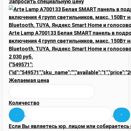
Запросить специальную цену
Arte Lamp A700133 Белая SMART панель в подр
включения 4 групп светильников, макс. 150Вт н
Bluetooth, TUYA, Яндекс Smart Home и голосов
2 030 руб.
{"549571":
{"id":"549571","sku_name":"","available":"1","price":
Желаемая цена
Количество
Если Вы являетесь юр. лицом или собираетесь