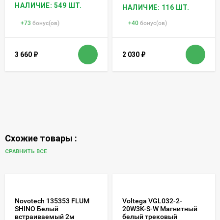
НАЛИЧИЕ: 549 ШТ.
НАЛИЧИЕ: 116 ШТ.
+
73
бонус(ов)
+
40
бонус(ов)
3 660
₽
2 030
₽
Схожие товары :
СРАВНИТЬ ВСЕ
Novotech 135353 FLUM
Voltega VGL032-2-
SHINO Белый
20W3K-S-W Магнитный
встраиваемый 2м
белый трековый