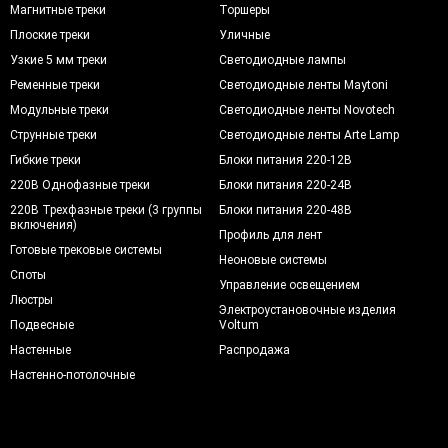
Магнитные треки
Торшеры
Плоские треки
Уличные
Узкие 5 мм треки
Светодиодные лампы
Ременные треки
Светодиодные ленты Maytoni
Модульные треки
Светодиодные ленты Novotech
Струнные треки
Светодиодные ленты Arte Lamp
Гибкие треки
Блоки питания 220-12В
220В Однофазные треки
Блоки питания 220-24В
220В Трехфазные треки (3 группы
Блоки питания 220-48В
включения)
Профиль для лент
Готовые трековые системы
Неоновые системы
Споты
Управление освещением
Люстры
Электроустановочные изделия
Подвесные
Voltum
Настенные
Распродажа
Настенно-потолочные