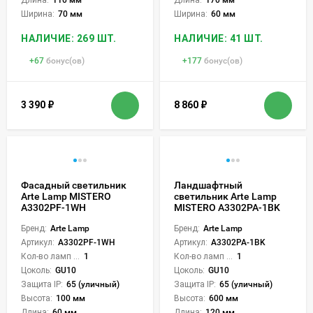
Ширина:
70 мм
Ширина:
60 мм
НАЛИЧИЕ: 269 ШТ.
НАЛИЧИЕ: 41 ШТ.
+
67
бонус(ов)
+
177
бонус(ов)
3 390
₽
8 860
₽
Фасадный светильник
Ландшафтный
Arte Lamp MISTERO
светильник Arte Lamp
A3302PF-1WH
MISTERO A3302PA-1BK
Бренд:
Arte Lamp
Бренд:
Arte Lamp
Артикул:
A3302PF-1WH
Артикул:
A3302PA-1BK
Кол-во ламп или LED:
1
Кол-во ламп или LED:
1
Цоколь:
GU10
Цоколь:
GU10
Защита IP:
65 (уличный)
Защита IP:
65 (уличный)
Высота:
100 мм
Высота:
600 мм
Длина:
60 мм
Длина:
120 мм