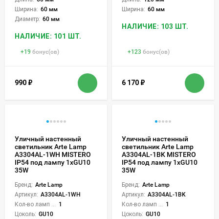
Ширина:
60 мм
Ширина:
60 мм
Диаметр:
60 мм
НАЛИЧИЕ: 103 ШТ.
НАЛИЧИЕ: 101 ШТ.
+
19
бонус(ов)
+
123
бонус(ов)
990
₽
6 170
₽
Уличный настенный
Уличный настенный
светильник Arte Lamp
светильник Arte Lamp
A3304AL-1WH MISTERO
A3304AL-1BK MISTERO
IP54 под лампу 1xGU10
IP54 под лампу 1xGU10
35W
35W
Бренд:
Arte Lamp
Бренд:
Arte Lamp
Артикул:
A3304AL-1WH
Артикул:
A3304AL-1BK
Кол-во ламп или LED:
1
Кол-во ламп или LED:
1
Цоколь:
GU10
Цоколь:
GU10