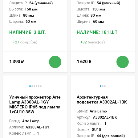
Защита IP:
54 (уличный)
Защита IP:
54 (уличный)
Высота:
150 мм
Высота:
150 мм
Длина:
80 мм
Длина:
80 мм
Ширина:
60 мм
Ширина:
60 мм
НАЛИЧИЕ: 3 ШТ.
НАЛИЧИЕ: 181 ШТ.
+
27
бонус(ов)
+
32
бонус(ов)
1 390
₽
1 620
₽
Уличный прожектор Arte
Архитектурная
Lamp A3303AL-1GY
подсветка A3302AL-1BK
MISTERO IP65 под лампу
Бренд:
Arte Lamp
1xGU10 35W
Артикул:
A3302AL-1BK
Бренд:
Arte Lamp
Кол-во ламп или LED:
1
Артикул:
A3303AL-1GY
Цоколь:
GU10
Кол-во ламп или LED:
1
Защита IP:
44 (для ванной)