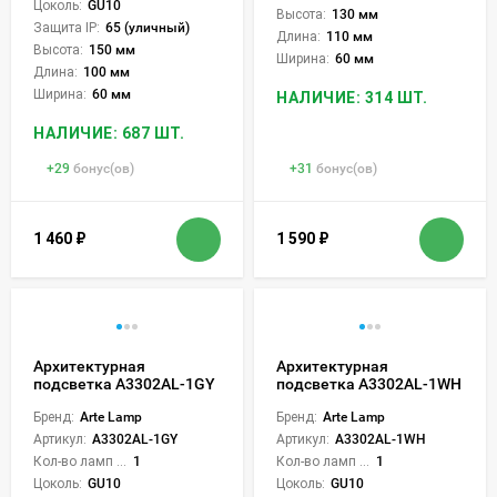
Цоколь:
GU10
Высота:
130 мм
Защита IP:
65 (уличный)
Длина:
110 мм
Высота:
150 мм
Ширина:
60 мм
Длина:
100 мм
Ширина:
60 мм
НАЛИЧИЕ: 314 ШТ.
НАЛИЧИЕ: 687 ШТ.
+
29
бонус(ов)
+
31
бонус(ов)
1 460
₽
1 590
₽
Архитектурная
Архитектурная
подсветка A3302AL-1GY
подсветка A3302AL-1WH
Бренд:
Arte Lamp
Бренд:
Arte Lamp
Артикул:
A3302AL-1GY
Артикул:
A3302AL-1WH
Кол-во ламп или LED:
1
Кол-во ламп или LED:
1
Цоколь:
GU10
Цоколь:
GU10