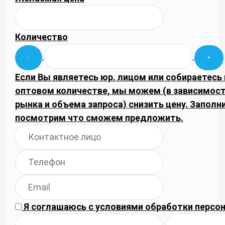
Количество
Если Вы являетесь юр. лицом или собираетесь 
оптовом количестве, мы можем (в зависимос
рынка и объема запроса) снизить цену. Запол
посмотрим что сможем предложить.
Я соглашаюсь с
условиями обработки
персон