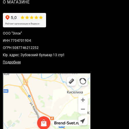
О МАГАЗИНЕ
ООО "Элси"
ИНН 7704701904
ОГРН 5087746212252
Юр. адрес: Зубовский бульвар 13 стр1
Подробнее