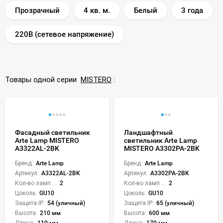
Прозрачный
4 кв. м.
Белый
3 года
220В (сетевое напряжение)
Товары одной серии
MISTERO
:
Фасадный светильник
Ландшафтный
Arte Lamp MISTERO
светильник Arte Lamp
A3322AL-2BK
MISTERO A3302PA-2BK
Бренд:
Arte Lamp
Бренд:
Arte Lamp
Артикул:
A3322AL-2BK
Артикул:
A3302PA-2BK
Кол-во ламп или LED:
2
Кол-во ламп или LED:
2
Цоколь:
GU10
Цоколь:
GU10
Защита IP:
54 (уличный)
Защита IP:
65 (уличный)
Высота:
210 мм
Высота:
600 мм
Длина:
110 мм
Длина:
170 мм