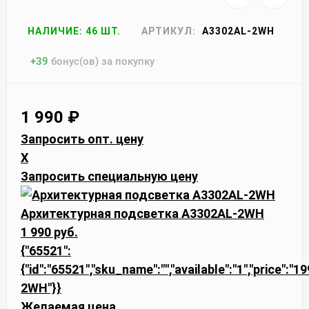
НАЛИЧИЕ: 46 ШТ.
АРТИКУЛ:
A3302AL-2WH
+
39
бонус(ов) за покупку
1 990
₽
Запросить опт. цену
X
Запросить специальную цену
Архитектурная подсветка A3302AL-2WH
1 990 руб.
{"65521":
{"id":"65521","sku_name":"","available":"1","price":"
2WH"}}
Желаемая цена