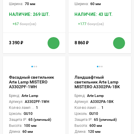
Ширина:
70 мм
Ширина:
60 мм
НАЛИЧИЕ: 269 ШТ.
НАЛИЧИЕ: 43 ШТ.
+
67
бонус(ов)
+
177
бонус(ов)
3 390
₽
8 860
₽
Фасадный светильник
Ландшафтный
Arte Lamp MISTERO
светильник Arte Lamp
A3302PF-1WH
MISTERO A3302PA-1BK
Бренд:
Arte Lamp
Бренд:
Arte Lamp
Артикул:
A3302PF-1WH
Артикул:
A3302PA-1BK
Кол-во ламп или LED:
1
Кол-во ламп или LED:
1
Цоколь:
GU10
Цоколь:
GU10
Защита IP:
65 (уличный)
Защита IP:
65 (уличный)
Высота:
100 мм
Высота:
600 мм
Длина:
60 мм
Длина:
120 мм