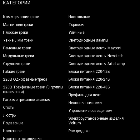
КАТЕГОРИИ
Коммерческие треки
Настольные
Магнитные треки
Торшеры
Плоские треки
Уличные
Узкие 5 мм треки
Светодиодные лампы
Ременные треки
Светодиодные ленты Maytoni
Модульные треки
Светодиодные ленты Novotech
Струнные треки
Светодиодные ленты Arte Lamp
Гибкие треки
Блоки питания 220-12В
220В Однофазные треки
Блоки питания 220-24В
220В Трехфазные треки (3 группы
Блоки питания 220-48В
включения)
Профиль для лент
Готовые трековые системы
Неоновые системы
Споты
Управление освещением
Люстры
Электроустановочные изделия
Подвесные
Voltum
Настенные
Распродажа
Настенно-потолочные