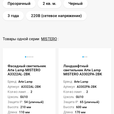
Прозрачный
2 кв. м.
Черный
3 года
220В (сетевое напряжение)
Товары одной серии
MISTERO
:
Фасадный светильник
Ландшафтный
Arte Lamp MISTERO
светильник Arte Lamp
A3322AL-2BK
MISTERO A3302PA-2BK
Бренд:
Arte Lamp
Бренд:
Arte Lamp
Артикул:
A3322AL-2BK
Артикул:
A3302PA-2BK
Кол-во ламп или LED:
2
Кол-во ламп или LED:
2
Цоколь:
GU10
Цоколь:
GU10
Защита IP:
54 (уличный)
Защита IP:
65 (уличный)
Высота:
210 мм
Высота:
600 мм
Длина:
110 мм
Длина:
170 мм