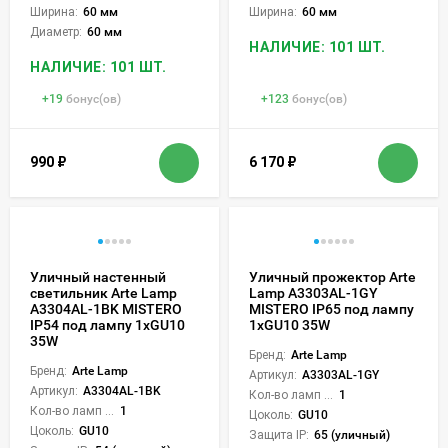
Ширина:
60 мм
Ширина:
60 мм
Диаметр:
60 мм
НАЛИЧИЕ: 101 ШТ.
НАЛИЧИЕ: 101 ШТ.
+
19
бонус(ов)
+
123
бонус(ов)
990
₽
6 170
₽
Уличный настенный
Уличный прожектор Arte
светильник Arte Lamp
Lamp A3303AL-1GY
A3304AL-1BK MISTERO
MISTERO IP65 под лампу
IP54 под лампу 1xGU10
1xGU10 35W
35W
Бренд:
Arte Lamp
Бренд:
Arte Lamp
Артикул:
A3303AL-1GY
Артикул:
A3304AL-1BK
Кол-во ламп или LED:
1
Кол-во ламп или LED:
1
Цоколь:
GU10
Цоколь:
GU10
Защита IP:
65 (уличный)