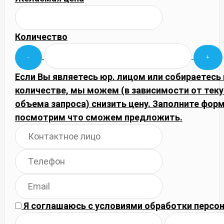
Количество
Если Вы являетесь юр. лицом или собираетесь
количестве, мы можем (в зависимости от тек
объема запроса) снизить цену. Заполните фор
посмотрим что сможем предложить.
Я соглашаюсь с
условиями обработки
персон