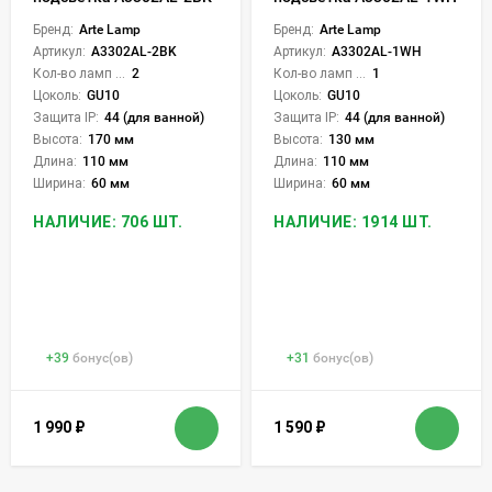
Бренд:
Arte Lamp
Бренд:
Arte Lamp
Артикул:
A3302AL-2BK
Артикул:
A3302AL-1WH
Кол-во ламп или LED:
2
Кол-во ламп или LED:
1
Цоколь:
GU10
Цоколь:
GU10
Защита IP:
44 (для ванной)
Защита IP:
44 (для ванной)
Высота:
170 мм
Высота:
130 мм
Длина:
110 мм
Длина:
110 мм
Ширина:
60 мм
Ширина:
60 мм
НАЛИЧИЕ: 706 ШТ.
НАЛИЧИЕ: 1914 ШТ.
+
39
бонус(ов)
+
31
бонус(ов)
1 990
₽
1 590
₽