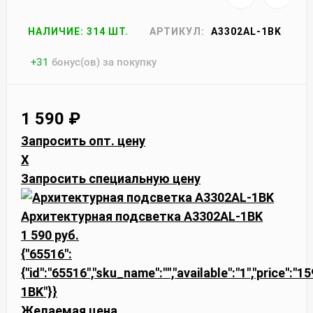
НАЛИЧИЕ: 314 ШТ.
АРТИКУЛ:
A3302AL-1BK
+
31
бонус(ов) за покупку
1 590
₽
Запросить опт. цену
X
Запросить специальную цену
Архитектурная подсветка A3302AL-1BK
1 590 руб.
{"65516":
{"id":"65516","sku_name":"","available":"1","price":"
1BK"}}
Желаемая цена