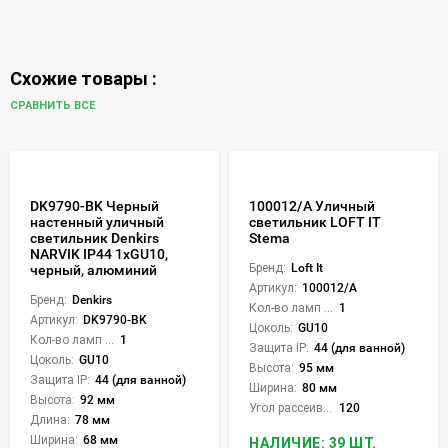
Схожие товары :
СРАВНИТЬ ВСЕ
DK9790-BK Черный
100012/A Уличный
настенный уличный
светильник LOFT IT
светильник Denkirs
Stema
NARVIK IP44 1хGU10,
Бренд:
Loft It
черный, алюминий
Артикул:
100012/A
Бренд:
Denkirs
Кол-во ламп или LED:
1
Артикул:
DK9790-BK
Цоколь:
GU10
Кол-во ламп или LED:
1
Защита IP:
44 (для ванной)
Цоколь:
GU10
Высота:
95 мм
Защита IP:
44 (для ванной)
Ширина:
80 мм
Высота:
92 мм
Угол рассеивания света °:
120
Длина:
78 мм
Ширина:
68 мм
НАЛИЧИЕ: 39 ШТ.