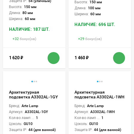
Защита IP:
54 (уличный)
Высота:
150 мм
Высота:
150 мм
Длина:
100 мм
Длина:
80 мм
Ширина:
60 мм
Ширина:
60 мм
НАЛИЧИЕ: 696 ШТ.
НАЛИЧИЕ: 187 ШТ.
+
32
бонус(ов)
+
29
бонус(ов)
1 620
₽
1 460
₽
Архитектурная
Архитектурная
подсветка A3302AL-1GY
подсветка A3302AL-1WH
Бренд:
Arte Lamp
Бренд:
Arte Lamp
Артикул:
A3302AL-1GY
Артикул:
A3302AL-1WH
Кол-во ламп или LED:
1
Кол-во ламп или LED:
1
Цоколь:
GU10
Цоколь:
GU10
Защита IP:
44 (для ванной)
Защита IP:
44 (для ванной)