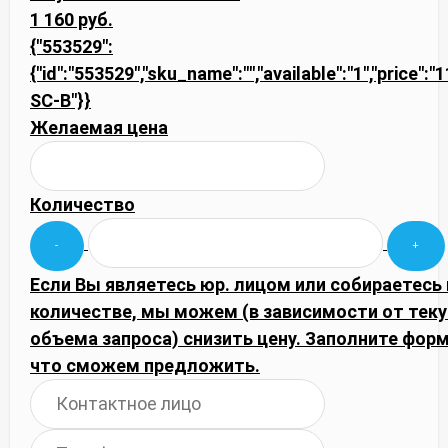
1 160 руб.
{"553529":
{"id":"553529","sku_name":"","available":"1","price"
SC-B"}}
Желаемая цена
Количество
Если Вы являетесь юр. лицом или собираетесь
количестве, мы можем (в зависимости от тек
объема запроса) снизить цену. Заполните фор
что сможем предложить.