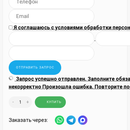
Я соглашаюсь с
условиями обработки
персон
Запрос успешно отправлен.
Заполните обяз
некорректно
Произошла ошибка. Повторите по
-
+
КУПИТЬ
Заказать через: