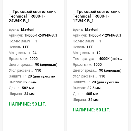
Трековый светильник
Трековый светильник
Technical TR000-1-
Technical TR000-1-
24W4K-B_1
12W4K-B_1
Бренд:
Maytoni
Бренд:
Maytoni
Артикул:
TR000-1-24W4K-B_1
Артикул:
TR000-1-12W4K-B_1
Кол-во ламп или LED:
1
Кол-во ламп или LED:
1
Цоколь:
LED
Цоколь:
LED
Мощность вт:
24
Мощность вт:
12
Яркость лм:
2000
Температура света:
4000K (нейтральный)
Цветопередача (CRI):
90 (хорошая)
Яркость лм:
1000
Угол рассеивания света °:
110
Цветопередача (CRI):
90 (хорошая)
Защита IP:
20 (для сухих пом.)
Угол рассеивания света °:
110
Высота:
32.5 мм
Защита IP:
20 (для сухих пом.)
Длина:
582 мм
Высота:
32.5 мм
Ширина:
34 мм
Длина:
405 мм
Ширина:
34 мм
НАЛИЧИЕ: 50 ШТ.
НАЛИЧИЕ: 50 ШТ.