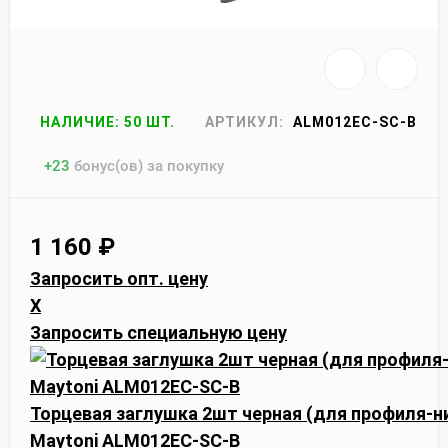
НАЛИЧИЕ: 50 ШТ.
АРТИКУЛ:
ALM012EC-SC-B
+
23
бонус(ов) за покупку
1 160
₽
Запросить опт. цену
X
Запросить специальную цену
Торцевая заглушка 2шт черная (для профиля-
Maytoni ALM012EC-SC-B