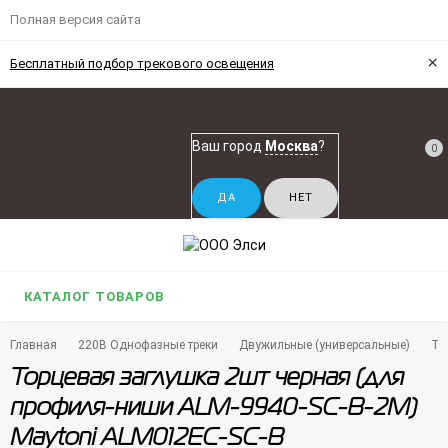
Полная версия сайта
×
Бесплатный подбор трекового освещения
Ваш город
Москва
?
0
КАТАЛОГ ТОВАРОВ
Главная
220В Однофазные треки
Двужильные (универсальные)
То
Торцевая заглушка 2шт черная (для
профиля-ниши ALM-9940-SC-B-2M)
Maytoni ALM012EC-SC-B