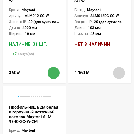
W
SC-W
Бренд:
Maytoni
Бренд:
Maytoni
Артикул:
ALM012-SC-W
Артикул:
ALM012EC-SC-W
Защита IP:
20 (для сухих пом.)
Защита IP:
20 (для сухих пом.)
Длина:
4000 мм
Длина:
103 мм
Ширина:
10 мм
Ширина:
43 мм
НАЛИЧИЕ: 31 ШТ.
НЕТ В НАЛИЧИИ
+
7
бонус(ов)
360
₽
1 160
₽
Профиль-ниша 2м белая
в гарпунный натяжной
потолок Maytoni ALM-
9940-SC-W-2M
Бренд:
Maytoni