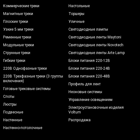
Коммерческие треки
Настольные
Магнитные треки
Торшеры
Плоские треки
Уличные
Узкие 5 мм треки
Светодиодные лампы
Ременные треки
Светодиодные ленты Maytoni
Модульные треки
Светодиодные ленты Novotech
Струнные треки
Светодиодные ленты Arte Lamp
Гибкие треки
Блоки питания 220-12В
220В Однофазные треки
Блоки питания 220-24В
220В Трехфазные треки (3 группы
Блоки питания 220-48В
включения)
Профиль для лент
Готовые трековые системы
Неоновые системы
Споты
Управление освещением
Люстры
Электроустановочные изделия
Подвесные
Voltum
Настенные
Распродажа
Настенно-потолочные