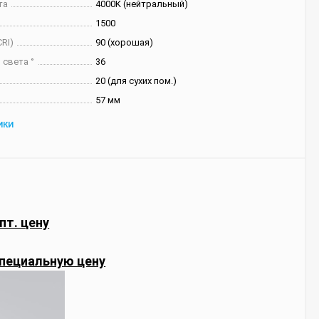
та
4000K (нейтральный)
1500
RI)
90 (хорошая)
 света °
36
20 (для сухих пом.)
57 мм
ИКИ
пт. цену
пециальную цену