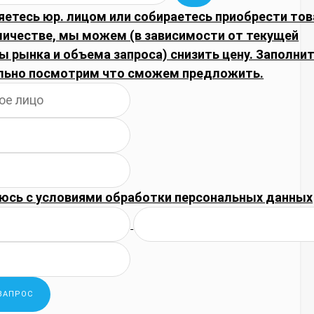
яетесь юр. лицом или собираетесь приобрести тов
личестве, мы можем (в зависимости от текущей
 рынка и объема запроса) снизить цену. Заполнит
льно посмотрим что сможем предложить.
юсь с
условиями обработки
персональных данных