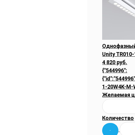
Однофазный
Unity TR010
4 820 руб.
{"544996":
{"id":"544996"
1-20W4K-M-
Желаемая ц
Количество