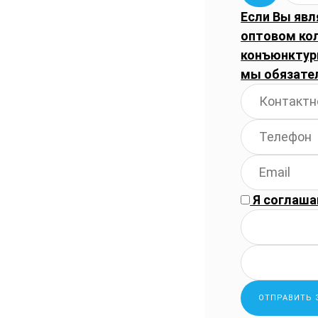
Если Вы явл
оптовом ко
конъюнктуры
мы обязате
Я соглаша