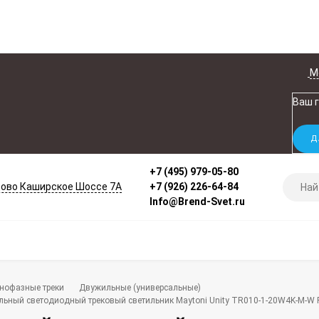
М
Ваш 
+7 (495) 979-05-80
ово Каширское Шоссе 7А
+7 (926) 226-64-84
Info@Brend-Svet.ru
нофазные треки
Двужильные (универсальные)
ный светодиодный трековый светильник Maytoni Unity TR010-1-20W4K-M-W P