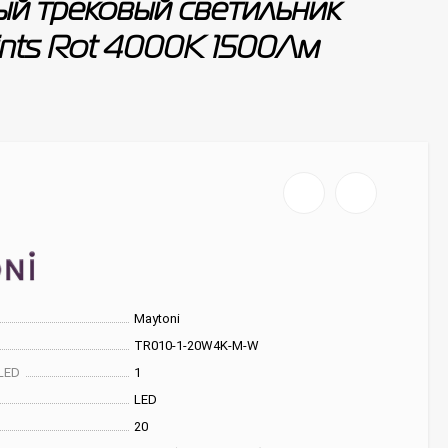
й трековый светильник
nts Rot 4000К 1500Лм
Maytoni
TR010-1-20W4K-M-W
LED
1
LED
20