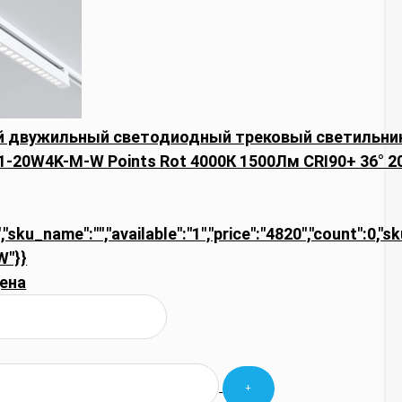
 двужильный светодиодный трековый светильник
-1-20W4K-M-W Points Rot 4000К 1500Лм CRI90+ 36° 2
,"sku_name":"","available":"1","price":"4820","count":0,"
W"}}
ена