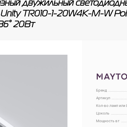
ный двужильный светодиодны
 Unity TR010-1-20W4K-M-W Poi
36° 20Вт
Бренд
Артикул
Кол-во ламп или 
Цоколь
Мощность вт