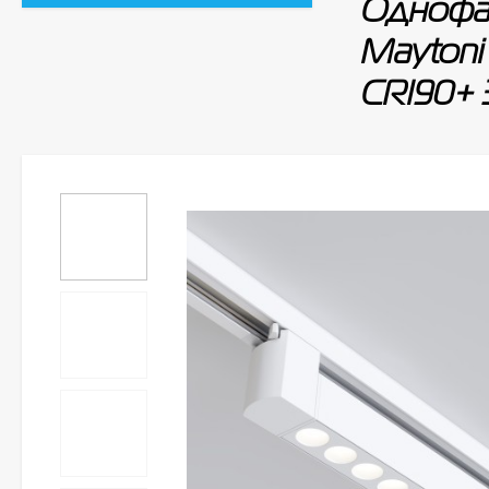
Однофаз
Maytoni
CRI90+ 