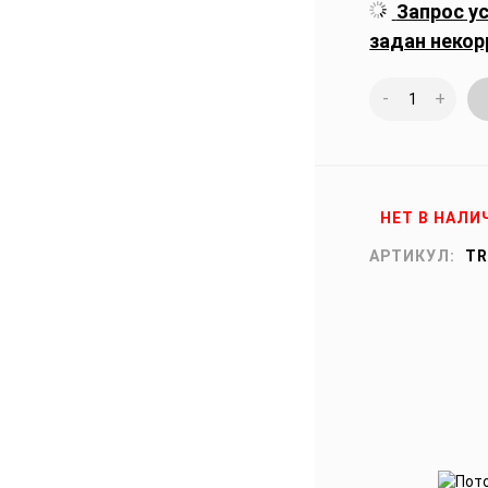
Запрос у
задан некор
-
+
НЕТ В НАЛИ
АРТИКУЛ:
TR