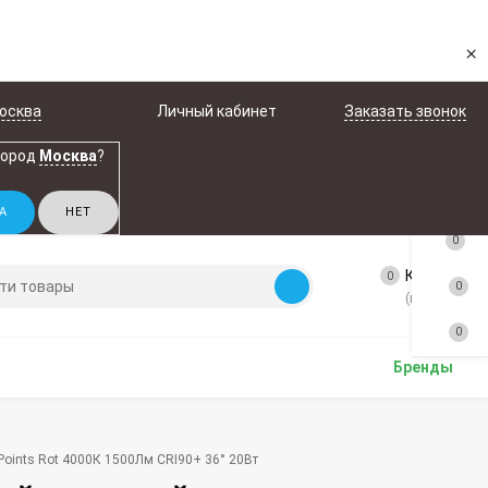
×
осква
Личный кабинет
Заказать звонок
город
Москва
?
0
Корзина
0
0
(пусто)
0
Бренды
oints Rot 4000К 1500Лм CRI90+ 36° 20Вт