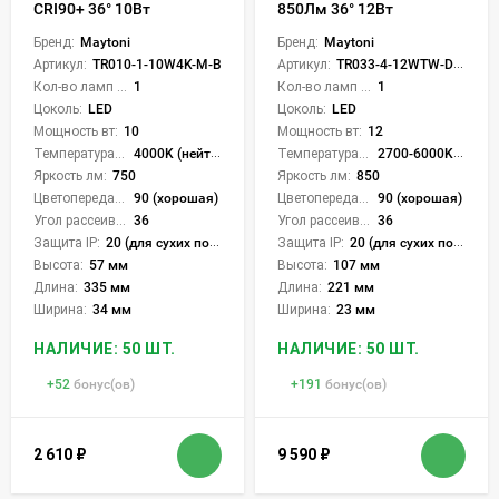
CRI90+ 36° 10Вт
850Лм 36° 12Вт
Бренд:
Maytoni
Бренд:
Maytoni
Артикул:
TR010-1-10W4K-M-B
Артикул:
TR033-4-12WTW-DD-W
Кол-во ламп или LED:
1
Кол-во ламп или LED:
1
Цоколь:
LED
Цоколь:
LED
Мощность вт:
10
Мощность вт:
12
Температура света:
4000K (нейтральный)
Температура света:
2700-6000K (плавная рег.)
Яркость лм:
750
Яркость лм:
850
Цветопередача (CRI):
90 (хорошая)
Цветопередача (CRI):
90 (хорошая)
Угол рассеивания света °:
36
Угол рассеивания света °:
36
Защита IP:
20 (для сухих пом.)
Защита IP:
20 (для сухих пом.)
Высота:
57 мм
Высота:
107 мм
Длина:
335 мм
Длина:
221 мм
Ширина:
34 мм
Ширина:
23 мм
НАЛИЧИЕ: 50 ШТ.
НАЛИЧИЕ: 50 ШТ.
+
52
бонус(ов)
+
191
бонус(ов)
2 610
₽
9 590
₽