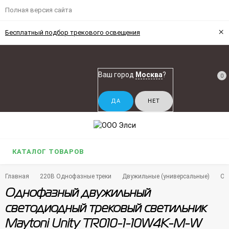
Полная версия сайта
×
Бесплатный подбор трекового освещения
Ваш город
Москва
?
0
КАТАЛОГ ТОВАРОВ
Главная
220В Однофазные треки
Двужильные (универсальные)
Од
Однофазный двужильный
светодиодный трековый светильник
Maytoni Unity TR010-1-10W4K-M-W