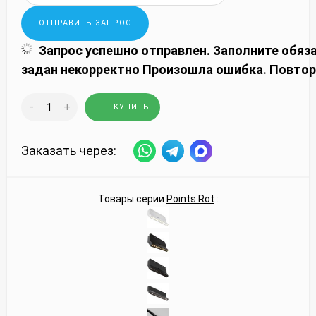
Запрос успешно отправлен.
Заполните обяз
задан некорректно
Произошла ошибка. Повтор
-
+
КУПИТЬ
Заказать через:
Товары серии
Points Rot
: