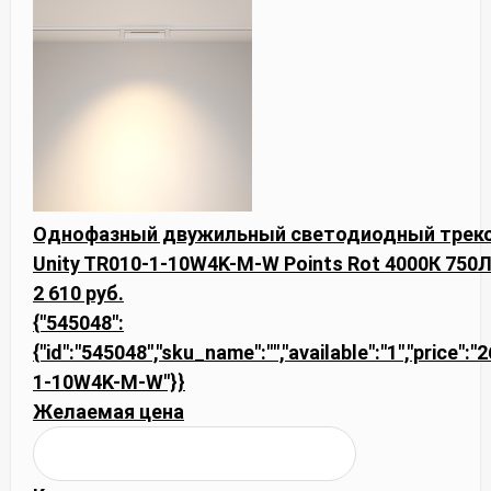
Однофазный двужильный светодиодный треко
Unity TR010-1-10W4K-M-W Points Rot 4000К 750Л
2 610 руб.
{"545048":
{"id":"545048","sku_name":"","available":"1","price":
1-10W4K-M-W"}}
Желаемая цена