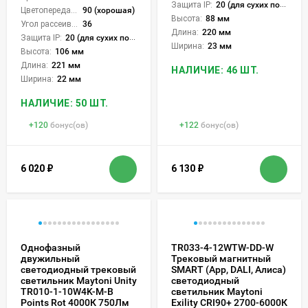
Защита IP:
20 (для сухих пом.)
Цветопередача (CRI):
90 (хорошая)
Высота:
88 мм
Угол рассеивания света °:
36
Длина:
220 мм
Защита IP:
20 (для сухих пом.)
Ширина:
23 мм
Высота:
106 мм
Длина:
221 мм
НАЛИЧИЕ: 46 ШТ.
Ширина:
22 мм
НАЛИЧИЕ: 50 ШТ.
+
120
бонус(ов)
+
122
бонус(ов)
6 020
₽
6 130
₽
Однофазный
TR033-4-12WTW-DD-W
двужильный
Трековый магнитный
светодиодный трековый
SMART (App, DALI, Алиса)
светильник Maytoni Unity
светодиодный
TR010-1-10W4K-M-B
светильник Maytoni
Points Rot 4000К 750Лм
Exility CRI90+ 2700-6000К