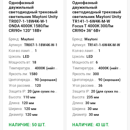
Однофазный
Однофазный
двужильный
двужильный
светодиодный трековый
светодиодный трековый
светильник Maytoni Unity
светильник Maytoni Unity
TR007-1-18W4K-W-1
TR141-1-6W4K-M-W
ONDA 4000К 1580Лм
Focus T 4000К 300Лм
CRI90+ 120° 18Вт
CRI90+ 36° 6Вт
Бренд:
Maytoni
Бренд:
Maytoni
Артикул:
TR007-1-18W4K-W-1
Артикул:
TR141-1-6W4K-M-W
Кол-во ламп или LED:
1
Кол-во ламп или LED:
1
Цоколь:
LED
Цоколь:
LED
Мощность вт:
18
Мощность вт:
6
Температура света:
4000K (нейтральный)
Температура света:
4000K (нейтральный)
Яркость лм:
1580
Яркость лм:
300
Цветопередача (CRI):
90 (хорошая)
Цветопередача (CRI):
90 (хорошая)
Угол рассеивания света °:
120
Угол рассеивания света °:
36
Защита IP:
20 (для сухих пом.)
Защита IP:
20 (для сухих пом.)
Высота:
110 мм
Высота:
235 мм
Длина:
120 мм
Длина:
30 мм
Ширина:
120 мм
Ширина:
30 мм
Диаметр:
120 мм
Диаметр:
30 мм
НАЛИЧИЕ: 50 ШТ.
НАЛИЧИЕ: 43 ШТ.