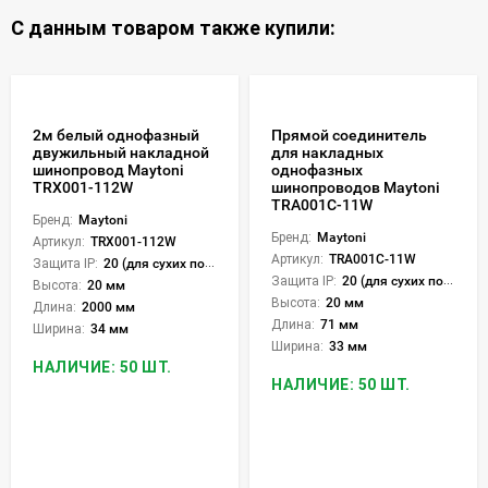
С данным товаром также купили:
2м белый однофазный
Прямой соединитель
двужильный накладной
для накладных
шинопровод Maytoni
однофазных
TRX001-112W
шинопроводов Maytoni
TRA001C-11W
Бренд:
Maytoni
Бренд:
Maytoni
Артикул:
TRX001-112W
Артикул:
TRA001C-11W
Защита IP:
20 (для сухих пом.)
Защита IP:
20 (для сухих пом.)
Высота:
20 мм
Высота:
20 мм
Длина:
2000 мм
Длина:
71 мм
Ширина:
34 мм
Ширина:
33 мм
НАЛИЧИЕ: 50 ШТ.
НАЛИЧИЕ: 50 ШТ.