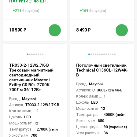
НАЛИЧИЕ: 48 ШТ.
+
211
бонус(ов)
+
169
бонус(ов)
10 590
₽
8 490
₽
TR033-2-12W2.7K-B
Потолочный светильник
Трековый магнитный
Technical C136CL-12W4K-
светодиодный
B
светильник Maytoni
Бренд:
Maytoni
Exility CRI90+ 2700К
700Лм 36° 12Вт
Артикул:
C136CL-12W4K-B
Кол-во ламп или LED:
1
Бренд:
Maytoni
Цоколь:
LED
Артикул:
TR033-2-12W2.7K-B
Мощность вт:
12
Кол-во ламп или LED:
1
Температура света:
4000K (нейтральный)
Цоколь:
LED
Яркость лм:
850
Мощность вт:
12
Цветопередача (CRI):
90 (хорошая)
Температура света:
2700K (теплый)
Угол рассеивания света °:
36
Яркость лм:
700