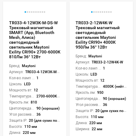
TR033-4-12W3K-M-DS-W
TR033-2-12W4K-W
Трековый магнитный
Трековый магнитный
SMART (App, Bluetooth
светодиодный
Mesh, Алиса)
светильник Maytoni
светодиодный
Exility CRI90+ 4000К
светильник Maytoni
950Лм 36° 12Вт
Exility CRI90+ 2700-6000К
Бренд:
Maytoni
810Лм 36° 12Вт
Артикул:
TR033-2-12W4K-W
Бренд:
Maytoni
Кол-во ламп или LED:
1
Артикул:
TR033-4-12W3K-M-DS-W
Цоколь:
LED
Кол-во ламп или LED:
1
Мощность вт:
12
Цоколь:
LED
Температура света:
4000K (нейтральный)
Мощность вт:
12
Яркость лм:
950
Температура света:
2700-6000K (плавная рег.)
Цветопередача (CRI):
90 (хорошая)
Яркость лм:
810
Угол рассеивания света °:
36
Цветопередача (CRI):
90 (хорошая)
Защита IP:
20 (для сухих пом.)
Угол рассеивания света °:
36
Высота:
110 мм
Защита IP:
20 (для сухих пом.)
Длина:
220 мм
Высота:
110 мм
Ширина:
22 мм
Длина:
220 мм