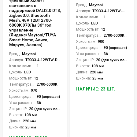
трековый SMART
Бренд:
Maytoni
светильник с
поддержкой DALI2.0 DT8,
Артикул:
TR033-4-12WTW-M-DSZ-B
Zigbee3.0, Bluetooth
Кол-во ламп или LED:
1
Mesh, 48V 12Вт 2700-
Цоколь:
LED
6000К 970Лм 36° гол.
Мощность вт:
12
управление
(Яндекс/Maytoni/TUYA
Температура света:
2700-6000K (плавная рег.)
Smart Home, Алиса,
Яркость лм:
900
Маруся, Алекса)
Цветопередача (CRI):
90 (хорошая)
Бренд:
Maytoni
Угол рассеивания света °:
36
Артикул:
TR033-4-12WTW-DD2-W
Защита IP:
20 (для сухих пом.)
Кол-во ламп или LED:
1
Высота:
108 мм
Цоколь:
LED
Длина:
220 мм
Мощность вт:
12
Ширина:
23 мм
Температура света:
2700-6000K (плавная рег.)
НАЛИЧИЕ: 23 ШТ.
Яркость лм:
970
Цветопередача (CRI):
90 (хорошая)
Угол рассеивания света °:
36
Защита IP:
20 (для сухих пом.)
Высота:
108 мм
Длина:
220 мм
Ширина:
23 мм