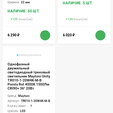
Ширина:
22 мм
НАЛИЧИЕ: 5 ШТ.
НАЛИЧИЕ: 50 ШТ.
+
125
бонус(ов)
+
120
бонус(ов)
6 290
₽
6 020
₽
Однофазный
двужильный
светодиодный трековый
светильник Maytoni Unity
TR010-1-20W4K-M-B
Points Rot 4000К 1500Лм
CRI90+ 36° 20Вт
Бренд:
Maytoni
Артикул:
TR010-1-20W4K-M-B
Кол-во ламп или LED:
1
Цоколь:
LED