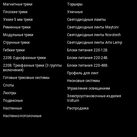
Магнитные треки
Торшеры
Плоские треки
Уличные
Узкие 5 мм треки
Светодиодные лампы
Ременные треки
Светодиодные ленты Maytoni
Модульные треки
Светодиодные ленты Novotech
Струнные треки
Светодиодные ленты Arte Lamp
Гибкие треки
Блоки питания 220-12В
220В Однофазные треки
Блоки питания 220-24В
220В Трехфазные треки (3 группы
Блоки питания 220-48В
включения)
Профиль для лент
Готовые трековые системы
Неоновые системы
Споты
Управление освещением
Люстры
Электроустановочные изделия
Подвесные
Voltum
Настенные
Распродажа
Настенно-потолочные