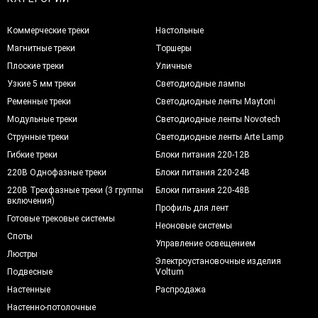
Коммерческие треки
Настольные
Магнитные треки
Торшеры
Плоские треки
Уличные
Узкие 5 мм треки
Светодиодные лампы
Ременные треки
Светодиодные ленты Maytoni
Модульные треки
Светодиодные ленты Novotech
Струнные треки
Светодиодные ленты Arte Lamp
Гибкие треки
Блоки питания 220-12В
220В Однофазные треки
Блоки питания 220-24В
220В Трехфазные треки (3 группы
Блоки питания 220-48В
включения)
Профиль для лент
Готовые трековые системы
Неоновые системы
Споты
Управление освещением
Люстры
Электроустановочные изделия
Подвесные
Voltum
Настенные
Распродажа
Настенно-потолочные