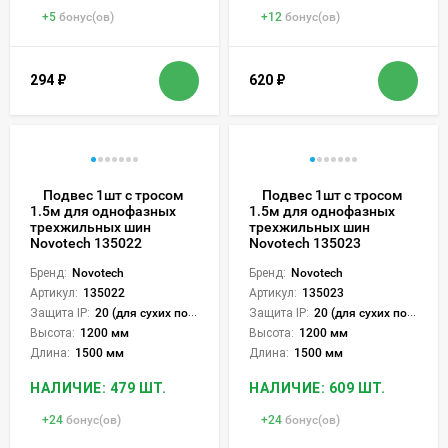
+
5
бонус(ов)
+
12
бонус(ов)
294
₽
620
₽
Подвес 1шт с тросом
Подвес 1шт с тросом
1.5м для однофазных
1.5м для однофазных
трехжильных шин
трехжильных шин
Novotech 135022
Novotech 135023
Бренд:
Novotech
Бренд:
Novotech
Артикул:
135022
Артикул:
135023
Защита IP:
20 (для сухих пом.)
Защита IP:
20 (для сухих пом.)
Высота:
1200 мм
Высота:
1200 мм
Длина:
1500 мм
Длина:
1500 мм
НАЛИЧИЕ: 479 ШТ.
НАЛИЧИЕ: 609 ШТ.
+
24
бонус(ов)
+
24
бонус(ов)