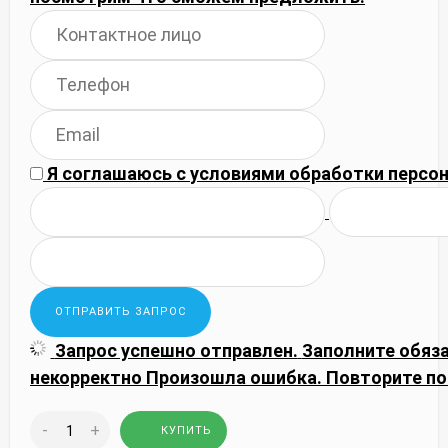
Я соглашаюсь с
условиями обработки
персон
Запрос успешно отправлен.
Заполните обяз
некорректно
Произошла ошибка. Повторите по
-
+
КУПИТЬ