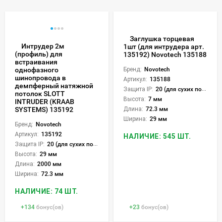
Заглушка торцевая
Интрудер 2м
1шт (для интрудера арт.
(профиль) для
135192) Novotech 135188
встраивания
однофазного
Бренд:
Novotech
шинопровода в
Артикул:
135188
демпферный натяжной
Защита IP:
20 (для сухих пом.)
потолок SLOTT
Высота:
7 мм
INTRUDER (KRAAB
SYSTEMS) 135192
Длина:
72.3 мм
Ширина:
29 мм
Бренд:
Novotech
Артикул:
135192
НАЛИЧИЕ: 545 ШТ.
Защита IP:
20 (для сухих пом.)
Высота:
29 мм
Длина:
2000 мм
Ширина:
72.3 мм
НАЛИЧИЕ: 74 ШТ.
+
134
бонус(ов)
+
23
бонус(ов)