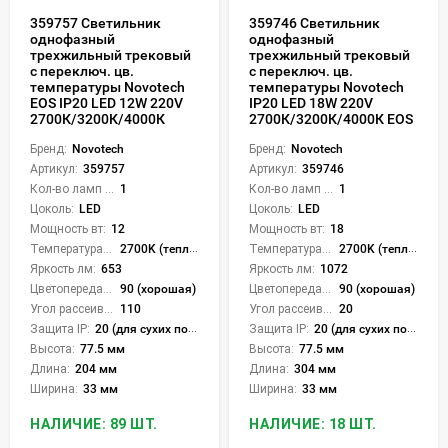
359757 Светильник
359746 Светильник
однофазный
однофазный
трехжильный трековый
трехжильный трековый
с переключ. цв.
с переключ. цв.
температуры Novotech
температуры Novotech
EOS IP20 LED 12W 220V
IP20 LED 18W 220V
2700К/3200К/4000К
2700К/3200К/4000К EOS
Бренд:
Novotech
Бренд:
Novotech
Артикул:
359757
Артикул:
359746
Кол-во ламп или LED:
1
Кол-во ламп или LED:
1
Цоколь:
LED
Цоколь:
LED
Мощность вт:
12
Мощность вт:
18
Температура света:
2700K (теплый), 3200K (теплый), 4000K (нейтральный), CCT механическое переключение
Температура света:
2700K (теплый), 3200K (теплый), 4000K (нейтральный), CCT механическое переключение
Яркость лм:
653
Яркость лм:
1072
Цветопередача (CRI):
90 (хорошая)
Цветопередача (CRI):
90 (хорошая)
Угол рассеивания света °:
110
Угол рассеивания света °:
20
Защита IP:
20 (для сухих пом.)
Защита IP:
20 (для сухих пом.)
Высота:
77.5 мм
Высота:
77.5 мм
Длина:
204 мм
Длина:
304 мм
Ширина:
33 мм
Ширина:
33 мм
НАЛИЧИЕ: 89 ШТ.
НАЛИЧИЕ: 18 ШТ.