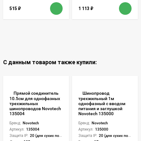
515
₽
1 113
₽
С данным товаром также купили:
Прямой соединитель
Шинопровод
10.5см для однофазных
трехжильный 1м
трехжильных
однофазный с вводом
шинопроводов Novotech
питания и заглушкой
135004
Novotech 135000
Бренд:
Novotech
Бренд:
Novotech
Артикул:
135004
Артикул:
135000
Защита IP:
20 (для сухих пом.)
Защита IP:
20 (для сухих пом.)