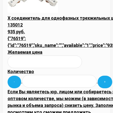
Х соединитель для однофазных трехжильных 
135012
935 руб.
{"76519":
{"id":"76519","sku_name":"","available":"1","price":"9
Желаемая цена
Количество
Если Вы являетесь юр. лицом или собираетесь 
оптовом количестве, мы можем (в зависимос
рынка и объема запроса) снизить цену. Запол
посмотрим что сможем предложить.