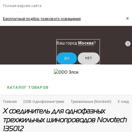
Полная версия сайта
×
Бесплатный подбор трекового освещения
Ваш город
Москва
?
0
КАТАЛОГ ТОВАРОВ
Главная
220В Однофазные треки
Трехжильные (Novotech)
Х соеди
Х соединитель для однофазных
трехжильных шинопроводов Novotech
135012