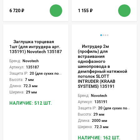
6 720
₽
1 155
₽
Заглушка торцевая
Интрудер 2м
1шт (для интрудера арт.
(профиль) для
135191) Novotech 135187
встраивания
Бренд:
Novotech
однофазного
шинопровода в
Артикул:
135187
демпферный натяжной
Защита IP:
20 (для сухих пом.)
потолок SLOTT
Высота:
7 мм
INTRUDER (KRAAB
Длина:
72.3 мм
SYSTEMS) 135191
Ширина:
29 мм
Бренд:
Novotech
Артикул:
135191
НАЛИЧИЕ: 512 ШТ.
Защита IP:
20 (для сухих пом.)
Высота:
29 мм
Длина:
2000 мм
Ширина:
72.3 мм
НАЛИЧИЕ: 162 ШТ.