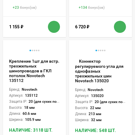
+
23
бонус(ов)
+
134
бонус(ов)
1 155
₽
6 720
₽
Крепление 1шт для встр.
Коннектор
трехжильных
регулируемого угла для
шинопроводов в ГКЛ
однофазных
потолок Novotech
трехжильных шин
135112
Novotech 135020
Бренд:
Novotech
Бренд:
Novotech
Артикул:
135112
Артикул:
135020
Защита IP:
20 (для сухих пом.)
Защита IP:
20 (для сухих пом.)
Высота:
18 мм
Высота:
22 мм
Длина:
60.6 мм
Длина:
213 мм
Ширина:
105.9 мм
Ширина:
32 мм
НАЛИЧИЕ: 3118 ШТ.
НАЛИЧИЕ: 548 ШТ.