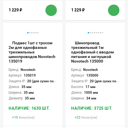
1 229
₽
1 229
₽
Подвес 1шт с тросом
Шинопровод
2м для однофазных
трехжильный 1м
трехжильных
однофазный с вводом
шинопроводов Novotech
питания и заглушкой
135019
Novotech 135000
Бренд:
Novotech
Бренд:
Novotech
Артикул:
135019
Артикул:
135000
Защита IP:
20 (для сухих пом.)
Защита IP:
20 (для сухих пом.)
Длина:
35 мм
Высота:
17 мм
Ширина:
35 мм
Длина:
1000 мм
Диаметр:
35 мм
Ширина:
34 мм
НАЛИЧИЕ: 1630 ШТ.
НАЛИЧИЕ: 3725 ШТ.
+
10
бонус(ов)
+
22
бонус(ов)