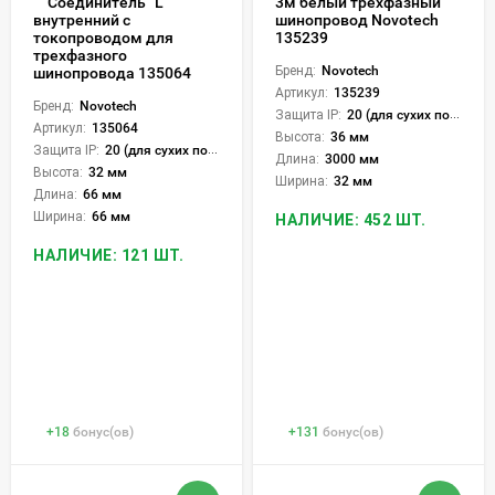
Соединитель "L"
3м белый трехфазный
шинопровод Novotech
внутренний с
135239
токопроводом для
трехфазного
Бренд:
Novotech
шинопровода 135064
Артикул:
135239
Бренд:
Novotech
Защита IP:
20 (для сухих пом.)
Артикул:
135064
Высота:
36 мм
Защита IP:
20 (для сухих пом.)
Длина:
3000 мм
Высота:
32 мм
Ширина:
32 мм
Длина:
66 мм
Ширина:
66 мм
НАЛИЧИЕ: 452 ШТ.
НАЛИЧИЕ: 121 ШТ.
+
18
бонус(ов)
+
131
бонус(ов)