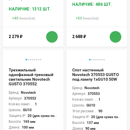
НАЛИЧИЕ: 486 ШТ.
НАЛИЧИЕ: 1312 ШТ.
+
45
бонус(ов)
+
53
бонус(ов)
2 279
₽
2 688
₽
Трехжильный
Спот настенный
однофазный трековый
Novotech 370553 GUSTO
светильник Novotech
под лампу 1xGU10 50W
GUSTO 370552
Бренд:
Novotech
Бренд:
Novotech
Артикул:
370553
Артикул:
370552
Кол-во ламп или LED:
1
Кол-во ламп или LED:
1
Цоколь:
GU10
Цоколь:
GU10
Угол рассеивания света °:
90
Защита IP:
20 (для сухих пом.)
Защита IP:
20 (для сухих пом.)
Высота:
165 мм
Высота:
137 мм
Длина:
100 мм
Длина:
90 мм