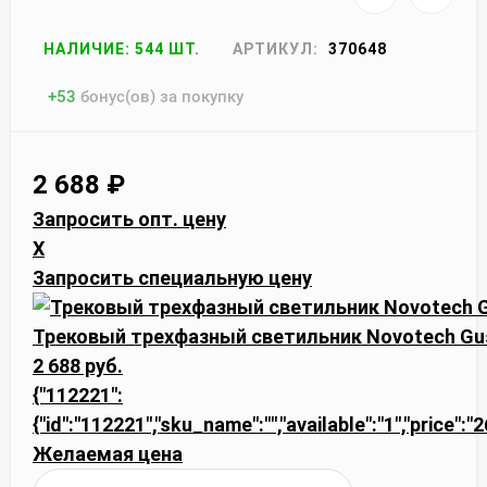
НАЛИЧИЕ: 544 ШТ.
АРТИКУЛ:
370648
+
53
бонус(ов) за покупку
2 688
₽
Запросить опт. цену
X
Запросить специальную цену
Трековый трехфазный светильник Novotech Gu
2 688 руб.
{"112221":
{"id":"112221","sku_name":"","available":"1","price":
Желаемая цена