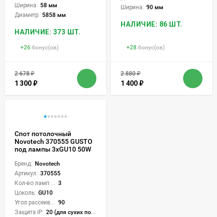
Ширина:
58 мм
Ширина:
90 мм
Диаметр:
5858 мм
НАЛИЧИЕ: 86 ШТ.
НАЛИЧИЕ: 373 ШТ.
+
26
бонус(ов)
+
28
бонус(ов)
2 678
₽
2 880
₽
1 300
₽
1 400
₽
Спот потолочный
Novotech 370555 GUSTO
под лампы 3xGU10 50W
Бренд:
Novotech
Артикул:
370555
Кол-во ламп или LED:
3
Цоколь:
GU10
Угол рассеивания света °:
90
Защита IP:
20 (для сухих пом.)