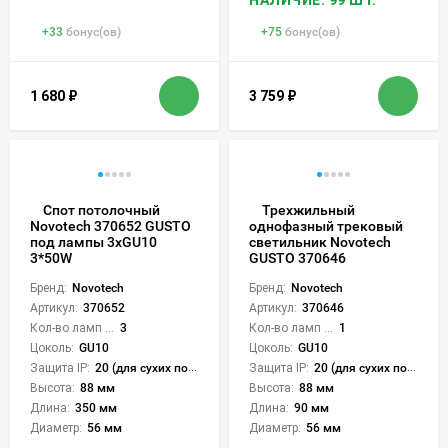
НАЛИЧИЕ: 99 ШТ.
+
33
бонус(ов)
+
75
бонус(ов)
1 680
₽
3 759
₽
Спот потолочный
Трехжильный
Novotech 370652 GUSTO
однофазный трековый
под лампы 3xGU10
светильник Novotech
3*50W
GUSTO 370646
Бренд:
Novotech
Бренд:
Novotech
Артикул:
370652
Артикул:
370646
Кол-во ламп или LED:
3
Кол-во ламп или LED:
1
Цоколь:
GU10
Цоколь:
GU10
Защита IP:
20 (для сухих пом.)
Защита IP:
20 (для сухих пом.)
Высота:
88 мм
Высота:
88 мм
Длина:
350 мм
Длина:
90 мм
Диаметр:
56 мм
Диаметр:
56 мм