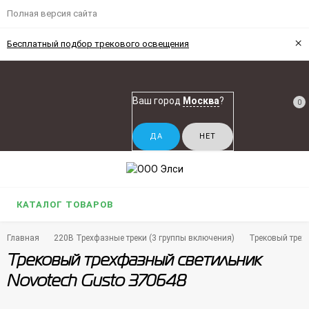
Полная версия сайта
×
Бесплатный подбор трекового освещения
Ваш город
Москва
?
0
КАТАЛОГ ТОВАРОВ
Главная
220В Трехфазные треки (3 группы включения)
Трековый трех
Трековый трехфазный светильник
Novotech Gusto 370648