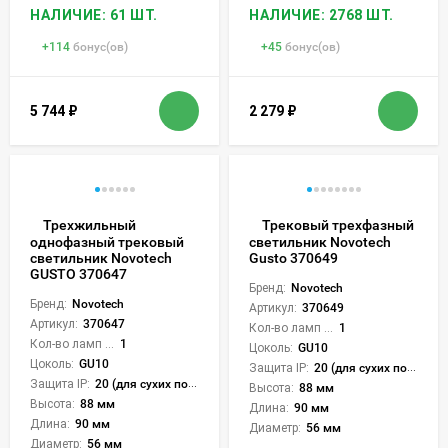
НАЛИЧИЕ: 61 ШТ.
НАЛИЧИЕ: 2768 ШТ.
+
114
бонус(ов)
+
45
бонус(ов)
5 744
₽
2 279
₽
Трехжильный
Трековый трехфазный
однофазный трековый
светильник Novotech
светильник Novotech
Gusto 370649
GUSTO 370647
Бренд:
Novotech
Бренд:
Novotech
Артикул:
370649
Артикул:
370647
Кол-во ламп или LED:
1
Кол-во ламп или LED:
1
Цоколь:
GU10
Цоколь:
GU10
Защита IP:
20 (для сухих пом.)
Защита IP:
20 (для сухих пом.)
Высота:
88 мм
Высота:
88 мм
Длина:
90 мм
Длина:
90 мм
Диаметр:
56 мм
Диаметр:
56 мм