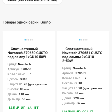
Товары одной серии
Gusto
:
Спот настенный
Спот настенный
Novotech 370650 GUSTO
Novotech 370651 GUSTO
под лампу 1xGU10 50W
под лампы 2xGU10
2*50W
Бренд:
Novotech
Бренд:
Novotech
Артикул:
370650
Артикул:
370651
Кол-во ламп или LED:
1
Кол-во ламп или LED:
2
Цоколь:
GU10
Цоколь:
GU10
Защита IP:
20 (для сухих пом.)
Защита IP:
20 (для сухих пом.)
Высота:
88 мм
Высота:
88 мм
Длина:
110 мм
Длина:
220 мм
Диаметр:
56 мм
Диаметр:
56 мм
НАЛИЧИЕ: 46 ШТ.