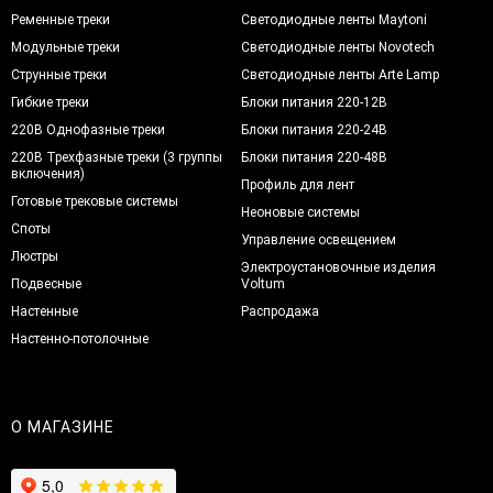
Ременные треки
Светодиодные ленты Maytoni
Модульные треки
Светодиодные ленты Novotech
Струнные треки
Светодиодные ленты Arte Lamp
Гибкие треки
Блоки питания 220-12В
220В Однофазные треки
Блоки питания 220-24В
220В Трехфазные треки (3 группы
Блоки питания 220-48В
включения)
Профиль для лент
Готовые трековые системы
Неоновые системы
Споты
Управление освещением
Люстры
Электроустановочные изделия
Подвесные
Voltum
Настенные
Распродажа
Настенно-потолочные
О МАГАЗИНЕ