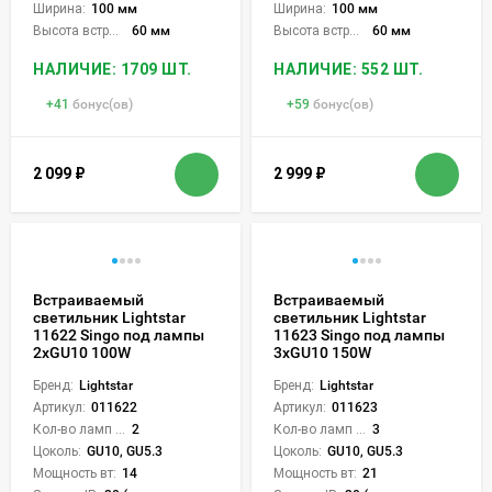
Ширина:
100 мм
Ширина:
100 мм
Высота встройки:
60 мм
Высота встройки:
60 мм
НАЛИЧИЕ: 1709 ШТ.
НАЛИЧИЕ: 552 ШТ.
+
41
бонус(ов)
+
59
бонус(ов)
2 099
₽
2 999
₽
Встраиваемый
Встраиваемый
светильник Lightstar
светильник Lightstar
11622 Singo под лампы
11623 Singo под лампы
2xGU10 100W
3xGU10 150W
Бренд:
Lightstar
Бренд:
Lightstar
Артикул:
011622
Артикул:
011623
Кол-во ламп или LED:
2
Кол-во ламп или LED:
3
Цоколь:
GU10, GU5.3
Цоколь:
GU10, GU5.3
Мощность вт:
14
Мощность вт:
21