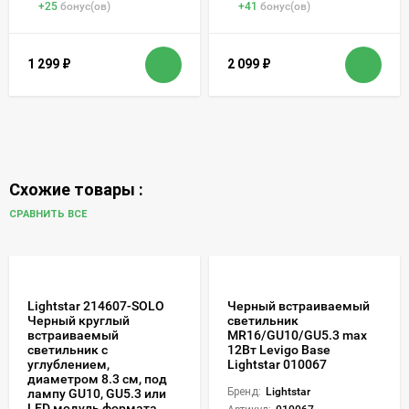
+
25
бонус(ов)
+
41
бонус(ов)
1 299
₽
2 099
₽
Схожие товары :
СРАВНИТЬ ВСЕ
Lightstar 214607-SOLO
Черный встраиваемый
Черный круглый
светильник
встраиваемый
MR16/GU10/GU5.3 max
светильник с
12Вт Levigo Base
углублением,
Lightstar 010067
диаметром 8.3 см, под
Бренд:
Lightstar
лампу GU10, GU5.3 или
LED модуль формата