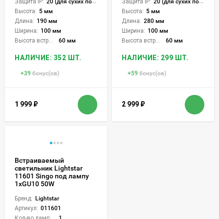
Защита IP:
20 (для сухих пом.)
Защита IP:
20 (для сухих пом.)
Высота:
5 мм
Высота:
5 мм
Длина:
190 мм
Длина:
280 мм
Ширина:
100 мм
Ширина:
100 мм
Высота встройки:
60 мм
Высота встройки:
60 мм
НАЛИЧИЕ: 352 ШТ.
НАЛИЧИЕ: 299 ШТ.
+
39
бонус(ов)
+
59
бонус(ов)
1 999
₽
2 999
₽
Встраиваемый
светильник Lightstar
11601 Singo под лампу
1xGU10 50W
Бренд:
Lightstar
Артикул:
011601
Кол-во ламп или LED:
1