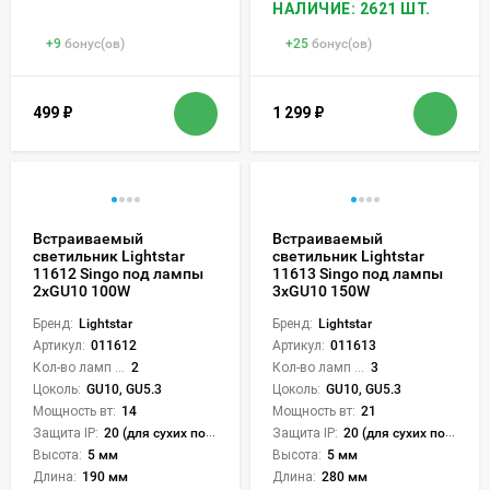
НАЛИЧИЕ: 2621 ШТ.
+
9
бонус(ов)
+
25
бонус(ов)
499
₽
1 299
₽
Встраиваемый
Встраиваемый
светильник Lightstar
светильник Lightstar
11612 Singo под лампы
11613 Singo под лампы
2xGU10 100W
3xGU10 150W
Бренд:
Lightstar
Бренд:
Lightstar
Артикул:
011612
Артикул:
011613
Кол-во ламп или LED:
2
Кол-во ламп или LED:
3
Цоколь:
GU10, GU5.3
Цоколь:
GU10, GU5.3
Мощность вт:
14
Мощность вт:
21
Защита IP:
20 (для сухих пом.)
Защита IP:
20 (для сухих пом.)
Высота:
5 мм
Высота:
5 мм
Длина:
190 мм
Длина:
280 мм