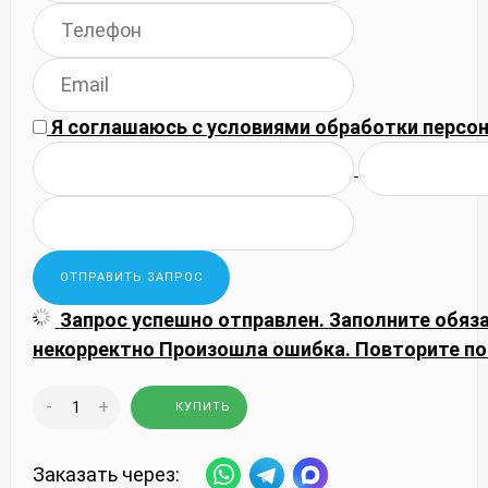
Я соглашаюсь с
условиями обработки
персон
Запрос успешно отправлен.
Заполните обяз
некорректно
Произошла ошибка. Повторите по
-
+
КУПИТЬ
Заказать через: