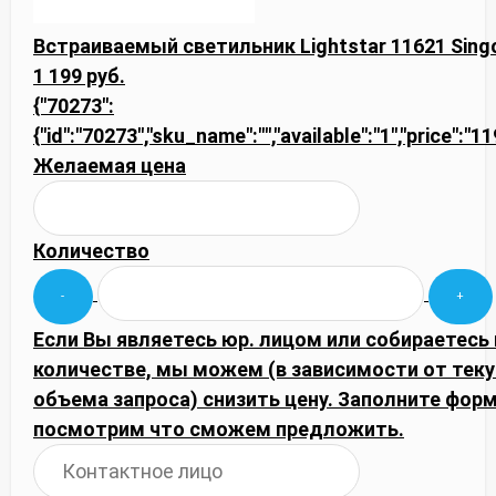
Встраиваемый светильник Lightstar 11621 Sing
1 199 руб.
{"70273":
{"id":"70273","sku_name":"","available":"1","price":"1
Желаемая цена
Количество
Если Вы являетесь юр. лицом или собираетесь
количестве, мы можем (в зависимости от тек
объема запроса) снизить цену. Заполните фор
посмотрим что сможем предложить.