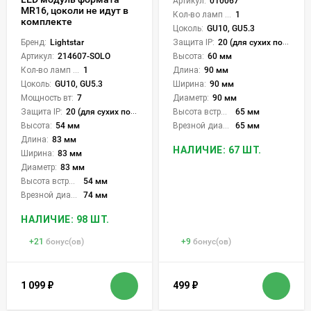
Артикул:
010067
MR16, цоколи не идут в
Кол-во ламп или LED:
1
комплекте
Цоколь:
GU10, GU5.3
Бренд:
Lightstar
Защита IP:
20 (для сухих пом.)
Артикул:
214607-SOLO
Высота:
60 мм
Кол-во ламп или LED:
1
Длина:
90 мм
Цоколь:
GU10, GU5.3
Ширина:
90 мм
Мощность вт:
7
Диаметр:
90 мм
Защита IP:
20 (для сухих пом.)
Высота встройки:
65 мм
Высота:
54 мм
Врезной диаметр:
65 мм
Длина:
83 мм
НАЛИЧИЕ: 67 ШТ.
Ширина:
83 мм
Диаметр:
83 мм
Высота встройки:
54 мм
Врезной диаметр:
74 мм
НАЛИЧИЕ: 98 ШТ.
+
21
бонус(ов)
+
9
бонус(ов)
1 099
₽
499
₽