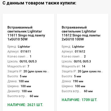
С данным товаром также купили:
Встраиваемый
Встраиваемый
светильник Lightstar
светильник Lightstar
11611 Singo под лампу
11612 Singo под лампы
1xGU10 50W
2xGU10 100W
Бренд:
Lightstar
Бренд:
Lightstar
Артикул:
011611
Артикул:
011612
Кол-во ламп или LED:
1
Кол-во ламп или LED:
2
Цоколь:
GU10, GU5.3
Цоколь:
GU10, GU5.3
Мощность вт:
7
Мощность вт:
14
Защита IP:
20 (для сухих пом.)
Защита IP:
20 (для сухих пом.)
Высота:
5 мм
Высота:
5 мм
Длина:
100 мм
Длина:
190 мм
Ширина:
100 мм
Ширина:
100 мм
Диаметр:
100 мм
Высота встройки:
60 мм
Высота встройки:
60 мм
НАЛИЧИЕ: 1709 ШТ.
НАЛИЧИЕ: 2621 ШТ.