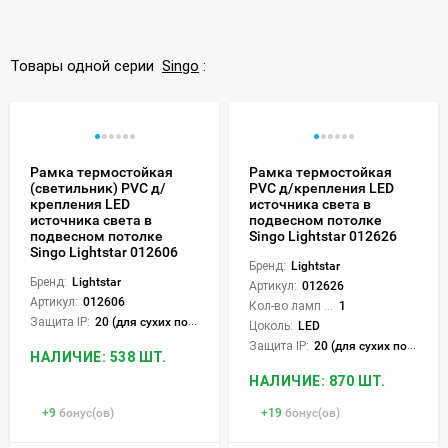
Товары одной серии
Singo
:
Рамка термостойкая
Рамка термостойкая
(светильник) PVC д/
PVC д/крепления LED
крепления LED
источника света в
источника света в
подвесном потолке
подвесном потолке
Singo Lightstar 012626
Singo Lightstar 012606
Бренд:
Lightstar
Бренд:
Lightstar
Артикул:
012626
Артикул:
012606
Кол-во ламп или LED:
1
Защита IP:
20 (для сухих пом.)
Цоколь:
LED
Защита IP:
20 (для сухих пом.)
НАЛИЧИЕ: 538 ШТ.
НАЛИЧИЕ: 870 ШТ.
+
9
бонус(ов)
+
19
бонус(ов)