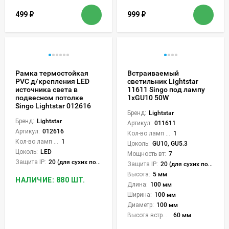
499
₽
999
₽
Рамка термостойкая
Встраиваемый
PVC д/крепления LED
светильник Lightstar
источника света в
11611 Singo под лампу
подвесном потолке
1xGU10 50W
Singo Lightstar 012616
Бренд:
Lightstar
Бренд:
Lightstar
Артикул:
011611
Артикул:
012616
Кол-во ламп или LED:
1
Кол-во ламп или LED:
1
Цоколь:
GU10, GU5.3
Цоколь:
LED
Мощность вт:
7
Защита IP:
20 (для сухих пом.)
Защита IP:
20 (для сухих пом.)
Высота:
5 мм
НАЛИЧИЕ: 880 ШТ.
Длина:
100 мм
Ширина:
100 мм
Диаметр:
100 мм
Высота встройки:
60 мм