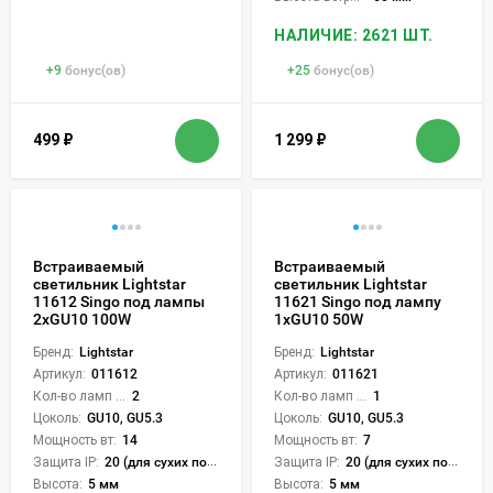
НАЛИЧИЕ: 2621 ШТ.
+
9
бонус(ов)
+
25
бонус(ов)
499
₽
1 299
₽
Встраиваемый
Встраиваемый
светильник Lightstar
светильник Lightstar
11612 Singo под лампы
11621 Singo под лампу
2xGU10 100W
1xGU10 50W
Бренд:
Lightstar
Бренд:
Lightstar
Артикул:
011612
Артикул:
011621
Кол-во ламп или LED:
2
Кол-во ламп или LED:
1
Цоколь:
GU10, GU5.3
Цоколь:
GU10, GU5.3
Мощность вт:
14
Мощность вт:
7
Защита IP:
20 (для сухих пом.)
Защита IP:
20 (для сухих пом.)
Высота:
5 мм
Высота:
5 мм