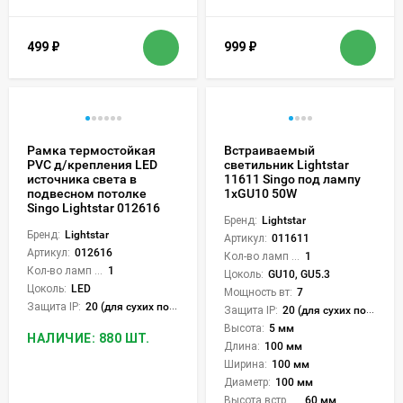
499
₽
999
₽
Рамка термостойкая
Встраиваемый
PVC д/крепления LED
светильник Lightstar
источника света в
11611 Singo под лампу
подвесном потолке
1xGU10 50W
Singo Lightstar 012616
Бренд:
Lightstar
Бренд:
Lightstar
Артикул:
011611
Артикул:
012616
Кол-во ламп или LED:
1
Кол-во ламп или LED:
1
Цоколь:
GU10, GU5.3
Цоколь:
LED
Мощность вт:
7
Защита IP:
20 (для сухих пом.)
Защита IP:
20 (для сухих пом.)
Высота:
5 мм
НАЛИЧИЕ: 880 ШТ.
Длина:
100 мм
Ширина:
100 мм
Диаметр:
100 мм
Высота встройки:
60 мм