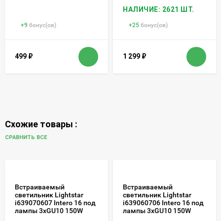
НАЛИЧИЕ: 2621 ШТ.
+
9
бонус(ов)
+
25
бонус(ов)
499
₽
1 299
₽
Схожие товары :
СРАВНИТЬ ВСЕ
Встраиваемый
Встраиваемый
светильник Lightstar
светильник Lightstar
i639070607 Intero 16 под
i639060706 Intero 16 под
лампы 3xGU10 150W
лампы 3xGU10 150W