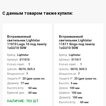
С данным товаром также купили:
Встраиваемый
Встраиваемый
светильник Lightstar
светильник Lightstar
11010 Lega 16 под лампу
11611 Singo под лампу
1xGU10 50W
1xGU10 50W
Бренд:
Lightstar
Бренд:
Lightstar
Артикул:
011010
Артикул:
011611
Кол-во ламп или LED:
1
Кол-во ламп или LED:
1
Цоколь:
GU10, GU5.3
Цоколь:
GU10, GU5.3
Мощность вт:
7
Мощность вт:
7
Защита IP:
20 (для сухих пом.)
Защита IP:
20 (для сухих пом.)
Диаметр:
77 мм
Высота:
5 мм
Высота встройки:
60 мм
Длина:
100 мм
Врезной диаметр:
60 мм
Ширина:
100 мм
Диаметр:
100 мм
НАЛИЧИЕ: 703 ШТ.
Высота встройки:
60 мм