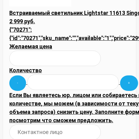
Встраиваемый светильник Lightstar 11613 Sin
2 999 руб.
{"70271":
{"id":"70271","sku_name":"","available":"1","price":"2
Желаемая цена
Количество
Если Вы являетесь юр. лицом или собираетесь
количестве, мы можем (в зависимости от тек
объема запроса) снизить цену. Заполните фор
посмотрим что сможем предложить.