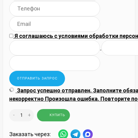
Я соглашаюсь с
условиями обработки
персон
Запрос успешно отправлен.
Заполните обяз
некорректно
Произошла ошибка. Повторите по
-
+
КУПИТЬ
Заказать через: