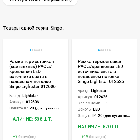
Товары одной серии
Singo
:
Рамка термостойкая
Рамка термостойкая
(светильник) PVC д/
PVC д/крепления LED
крепления LED
источника света в
источника света в
подвесном потолке
подвесном потолке
Singo Lightstar 012626
Singo Lightstar 012606
Бренд:
Lightstar
Бренд:
Lightstar
Артикул:
012626
Артикул:
012606
Кол-во ламп или LED:
1
Защита IP:
20 (для сухих пом.)
Цоколь:
LED
Защита IP:
20 (для сухих пом.)
НАЛИЧИЕ: 538 ШТ.
НАЛИЧИЕ: 870 ШТ.
+
9
бонус(ов)
+
19
бонус(ов)