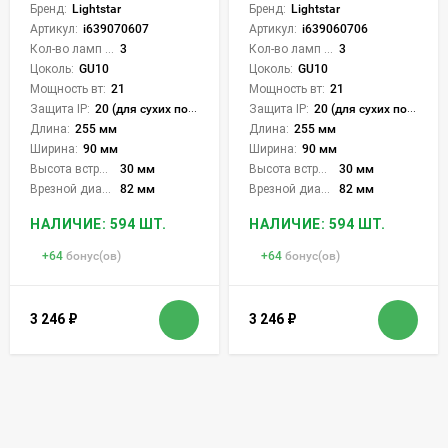
Бренд:
Lightstar
Бренд:
Lightstar
Артикул:
i639070607
Артикул:
i639060706
Кол-во ламп или LED:
3
Кол-во ламп или LED:
3
Цоколь:
GU10
Цоколь:
GU10
Мощность вт:
21
Мощность вт:
21
Защита IP:
20 (для сухих пом.)
Защита IP:
20 (для сухих пом.)
Длина:
255 мм
Длина:
255 мм
Ширина:
90 мм
Ширина:
90 мм
Высота встройки:
30 мм
Высота встройки:
30 мм
Врезной диаметр:
82 мм
Врезной диаметр:
82 мм
НАЛИЧИЕ: 594 ШТ.
НАЛИЧИЕ: 594 ШТ.
+
64
бонус(ов)
+
64
бонус(ов)
3 246
₽
3 246
₽