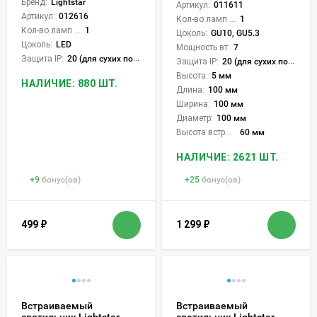
Бренд:
Lightstar
Артикул:
011611
Артикул:
012616
Кол-во ламп или LED:
1
Кол-во ламп или LED:
1
Цоколь:
GU10, GU5.3
Цоколь:
LED
Мощность вт:
7
Защита IP:
20 (для сухих пом.)
Защита IP:
20 (для сухих пом.)
Высота:
5 мм
НАЛИЧИЕ: 880 ШТ.
Длина:
100 мм
Ширина:
100 мм
Диаметр:
100 мм
Высота встройки:
60 мм
НАЛИЧИЕ: 2621 ШТ.
+
9
бонус(ов)
+
25
бонус(ов)
499
₽
1 299
₽
Встраиваемый
Встраиваемый
светильник Lightstar
светильник Lightstar