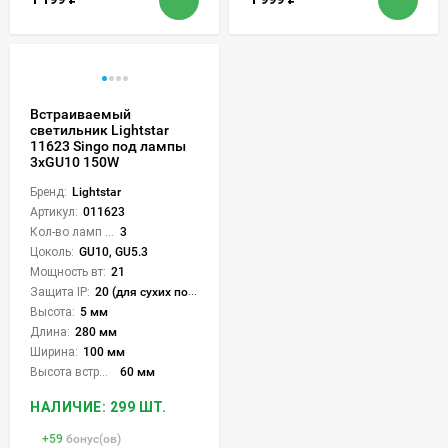
Встраиваемый
светильник Lightstar
11623 Singo под лампы
3xGU10 150W
Бренд:
Lightstar
Артикул:
011623
Кол-во ламп или LED:
3
Цоколь:
GU10, GU5.3
Мощность вт:
21
Защита IP:
20 (для сухих пом.)
Высота:
5 мм
Длина:
280 мм
Ширина:
100 мм
Высота встройки:
60 мм
НАЛИЧИЕ: 299 ШТ.
+
59
бонус(ов)