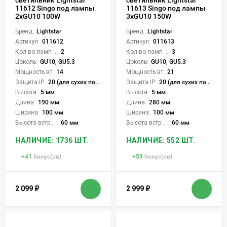
11612 Singo под лампы
11613 Singo под лампы
2xGU10 100W
3xGU10 150W
Бренд:
Lightstar
Бренд:
Lightstar
Артикул:
011612
Артикул:
011613
Кол-во ламп или LED:
2
Кол-во ламп или LED:
3
Цоколь:
GU10, GU5.3
Цоколь:
GU10, GU5.3
Мощность вт:
14
Мощность вт:
21
Защита IP:
20 (для сухих пом.)
Защита IP:
20 (для сухих пом.)
Высота:
5 мм
Высота:
5 мм
Длина:
190 мм
Длина:
280 мм
Ширина:
100 мм
Ширина:
100 мм
Высота встройки:
60 мм
Высота встройки:
60 мм
НАЛИЧИЕ: 1736 ШТ.
НАЛИЧИЕ: 552 ШТ.
+
41
бонус(ов)
+
59
бонус(ов)
2 099
₽
2 999
₽