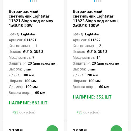
Встраиваемый
Встраиваемый
светильник Lightstar
светильник Lightstar
11621 Singo под лампу
11622 Singo под лампы
1xGU10 50W
2xGU10 100W
Бренд:
Lightstar
Бренд:
Lightstar
Артикул:
011621
Артикул:
011622
Кол-во ламп или LED:
1
Кол-во ламп или LED:
2
Цоколь:
GU10, GU5.3
Цоколь:
GU10, GU5.3
Мощность вт:
7
Мощность вт:
14
Защита IP:
20 (для сухих пом.)
Защита IP:
20 (для сухих пом.)
Высота:
5 мм
Высота:
5 мм
Длина:
100 мм
Длина:
190 мм
Ширина:
100 мм
Ширина:
100 мм
Диаметр:
100 мм
Высота встройки:
60 мм
Высота встройки:
60 мм
НАЛИЧИЕ: 352 ШТ.
НАЛИЧИЕ: 562 ШТ.
+
23
бонус(ов)
+
39
бонус(ов)
1 199
₽
1 999
₽