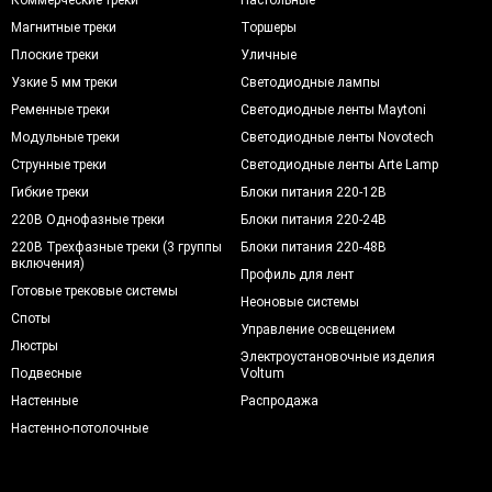
Магнитные треки
Торшеры
Плоские треки
Уличные
Узкие 5 мм треки
Светодиодные лампы
Ременные треки
Светодиодные ленты Maytoni
Модульные треки
Светодиодные ленты Novotech
Струнные треки
Светодиодные ленты Arte Lamp
Гибкие треки
Блоки питания 220-12В
220В Однофазные треки
Блоки питания 220-24В
220В Трехфазные треки (3 группы
Блоки питания 220-48В
включения)
Профиль для лент
Готовые трековые системы
Неоновые системы
Споты
Управление освещением
Люстры
Электроустановочные изделия
Подвесные
Voltum
Настенные
Распродажа
Настенно-потолочные