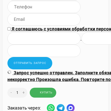
Я соглашаюсь с
условиями обработки
персон
Запрос успешно отправлен.
Заполните обяз
некорректно
Произошла ошибка. Повторите по
-
+
КУПИТЬ
Заказать через: