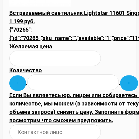
Встраиваемый светильник Lightstar 11601 Sing
1 199 руб.
{"70265":
{"id":"70265","sku_name":"","available":"1","price":"1
Желаемая цена
Количество
Если Вы являетесь юр. лицом или собираетесь
количестве, мы можем (в зависимости от тек
объема запроса) снизить цену. Заполните фор
посмотрим что сможем предложить.