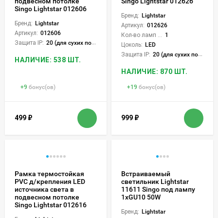
подвесном потолке
Singo Lightstar 012626
Singo Lightstar 012606
Бренд:
Lightstar
Бренд:
Lightstar
Артикул:
012626
Артикул:
012606
Кол-во ламп или LED:
1
Защита IP:
20 (для сухих пом.)
Цоколь:
LED
Защита IP:
20 (для сухих пом.)
НАЛИЧИЕ: 538 ШТ.
НАЛИЧИЕ: 870 ШТ.
+
9
бонус(ов)
+
19
бонус(ов)
499
₽
999
₽
Рамка термостойкая
Встраиваемый
PVC д/крепления LED
светильник Lightstar
источника света в
11611 Singo под лампу
подвесном потолке
1xGU10 50W
Singo Lightstar 012616
Бренд:
Lightstar