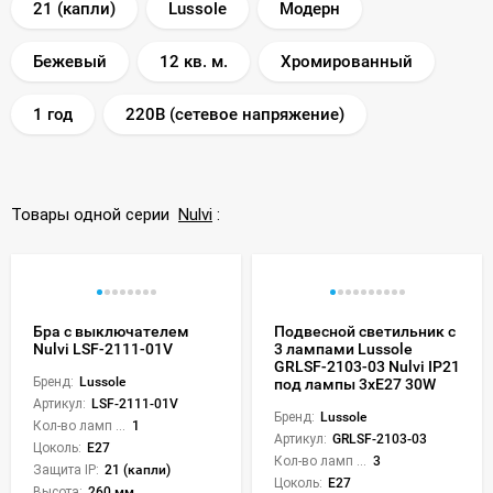
21 (капли)
Lussole
Модерн
Бежевый
12 кв. м.
Хромированный
1 год
220В (сетевое напряжение)
Товары одной серии
Nulvi
:
Бра с выключателем
Подвесной светильник с
Nulvi LSF-2111-01V
3 лампами Lussole
GRLSF-2103-03 Nulvi IP21
Бренд:
Lussole
под лампы 3xE27 30W
Артикул:
LSF-2111-01V
Бренд:
Lussole
Кол-во ламп или LED:
1
Артикул:
GRLSF-2103-03
Цоколь:
E27
Кол-во ламп или LED:
3
Защита IP:
21 (капли)
Цоколь:
E27
Высота:
260 мм