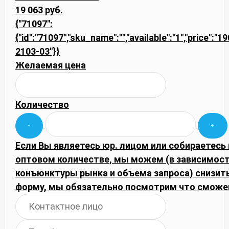
19 063 руб.
{"71097":
{"id":"71097","sku_name":"","available":"1","price":"1
2103-03"}}
Желаемая цена
Количество
Если Вы являетесь юр. лицом или собираетесь 
оптовом количестве, мы можем (в зависимост
конъюнктуры рынка и объема запроса) снизить
форму, мы обязательно посмотрим что сможе