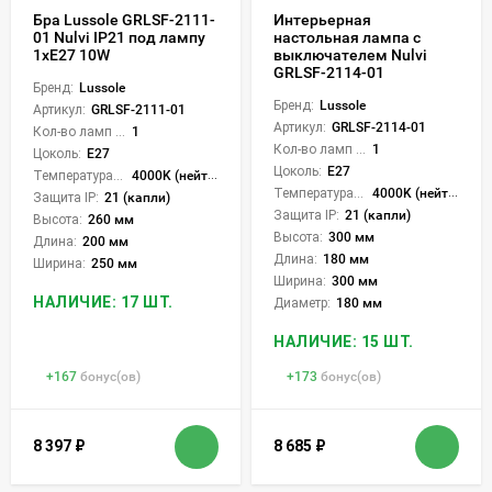
Бра Lussole GRLSF-2111-
Интерьерная
01 Nulvi IP21 под лампу
настольная лампа с
1xE27 10W
выключателем Nulvi
GRLSF-2114-01
Бренд:
Lussole
Бренд:
Lussole
Артикул:
GRLSF-2111-01
Артикул:
GRLSF-2114-01
Кол-во ламп или LED:
1
Кол-во ламп или LED:
1
Цоколь:
E27
Цоколь:
E27
Температура света:
4000K (нейтральный)
Температура света:
4000K (нейтральный)
Защита IP:
21 (капли)
Защита IP:
21 (капли)
Высота:
260 мм
Высота:
300 мм
Длина:
200 мм
Длина:
180 мм
Ширина:
250 мм
Ширина:
300 мм
НАЛИЧИЕ: 17 ШТ.
Диаметр:
180 мм
НАЛИЧИЕ: 15 ШТ.
+
167
бонус(ов)
+
173
бонус(ов)
8 397
₽
8 685
₽