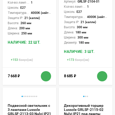
Артикул:
GRLSF-2104-01
Кол-во ламп или LED:
1
Кол-во ламп или LED:
1
Цоколь:
E27
Цоколь:
E27
Температура света:
4000K (нейтральный)
Температура света:
4000K (нейтральный)
Защита IP:
21 (капли)
Защита IP:
21 (капли)
Высота:
260 мм
Высота:
300 мм
Длина:
200 мм
Длина:
180 мм
Ширина:
250 мм
Ширина:
300 мм
НАЛИЧИЕ: 22 ШТ.
Диаметр:
180 мм
НАЛИЧИЕ: 3 ШТ.
+
153
бонус(ов)
+
173
бонус(ов)
7 668
₽
8 685
₽
Подвесной светильник с
Декоративный торшер
3 лампами Lussole
Lussole GRLSF-2115-02
GRLSF-2113-03 Nulvi IP21
Nulvi IP21 под лампы