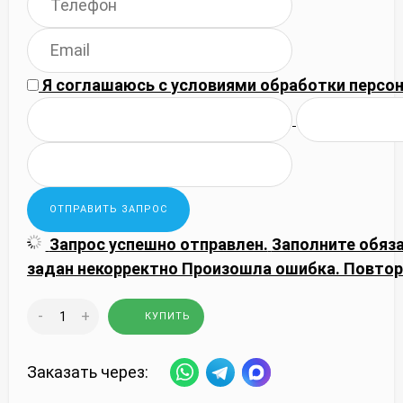
Я соглашаюсь с
условиями обработки
персон
Запрос успешно отправлен.
Заполните обяз
задан некорректно
Произошла ошибка. Повтор
-
+
КУПИТЬ
Заказать через: