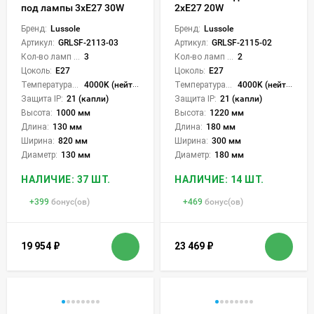
под лампы 3xE27 30W
2xE27 20W
Бренд:
Lussole
Бренд:
Lussole
Артикул:
GRLSF-2113-03
Артикул:
GRLSF-2115-02
Кол-во ламп или LED:
3
Кол-во ламп или LED:
2
Цоколь:
E27
Цоколь:
E27
Температура света:
4000K (нейтральный)
Температура света:
4000K (нейтральный)
Защита IP:
21 (капли)
Защита IP:
21 (капли)
Высота:
1000 мм
Высота:
1220 мм
Длина:
130 мм
Длина:
180 мм
Ширина:
820 мм
Ширина:
300 мм
Диаметр:
130 мм
Диаметр:
180 мм
НАЛИЧИЕ: 37 ШТ.
НАЛИЧИЕ: 14 ШТ.
+
399
бонус(ов)
+
469
бонус(ов)
19 954
₽
23 469
₽