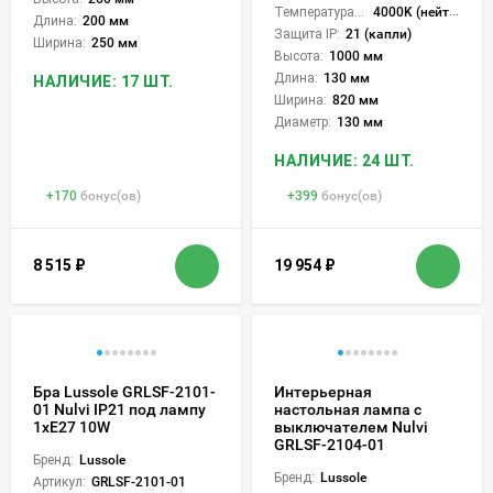
Температура света:
4000K (нейтральный)
Длина:
200 мм
Защита IP:
21 (капли)
Ширина:
250 мм
Высота:
1000 мм
Длина:
130 мм
НАЛИЧИЕ: 17 ШТ.
Ширина:
820 мм
Диаметр:
130 мм
НАЛИЧИЕ: 24 ШТ.
+
170
бонус(ов)
+
399
бонус(ов)
8 515
₽
19 954
₽
Бра Lussole GRLSF-2101-
Интерьерная
01 Nulvi IP21 под лампу
настольная лампа с
1xE27 10W
выключателем Nulvi
GRLSF-2104-01
Бренд:
Lussole
Бренд:
Lussole
Артикул:
GRLSF-2101-01