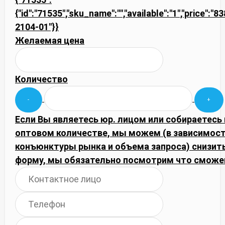
{"id":"71535","sku_name":"","available":"1","price":"8
2104-01"}}
Желаемая цена
Количество
Если Вы являетесь юр. лицом или собираетесь 
оптовом количестве, мы можем (в зависимост
конъюнктуры рынка и объема запроса) снизить
форму, мы обязательно посмотрим что сможе