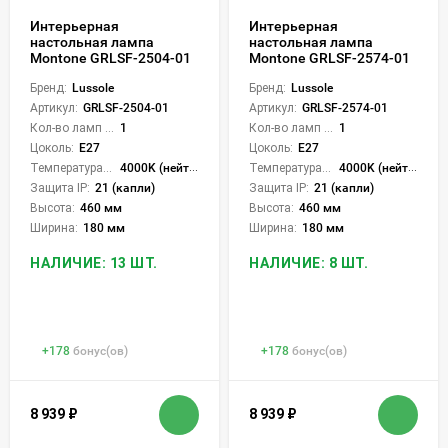
Интерьерная
Интерьерная
настольная лампа
настольная лампа
Montone GRLSF-2504-01
Montone GRLSF-2574-01
Бренд:
Lussole
Бренд:
Lussole
Артикул:
GRLSF-2504-01
Артикул:
GRLSF-2574-01
Кол-во ламп или LED:
1
Кол-во ламп или LED:
1
Цоколь:
E27
Цоколь:
E27
Температура света:
4000K (нейтральный)
Температура света:
4000K (нейтральный)
Защита IP:
21 (капли)
Защита IP:
21 (капли)
Высота:
460 мм
Высота:
460 мм
Ширина:
180 мм
Ширина:
180 мм
НАЛИЧИЕ: 13 ШТ.
НАЛИЧИЕ: 8 ШТ.
+
178
бонус(ов)
+
178
бонус(ов)
8 939
₽
8 939
₽