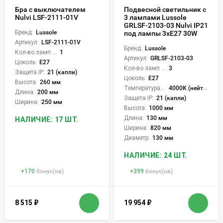
Бра с выключателем
Подвесной светильник с
Nulvi LSF-2111-01V
3 лампами Lussole
GRLSF-2103-03 Nulvi IP21
Бренд:
Lussole
под лампы 3xE27 30W
Артикул:
LSF-2111-01V
Бренд:
Lussole
Кол-во ламп или LED:
1
Артикул:
GRLSF-2103-03
Цоколь:
E27
Кол-во ламп или LED:
3
Защита IP:
21 (капли)
Цоколь:
E27
Высота:
260 мм
Температура света:
4000K (нейтральный)
Длина:
200 мм
Защита IP:
21 (капли)
Ширина:
250 мм
Высота:
1000 мм
Длина:
130 мм
НАЛИЧИЕ: 17 ШТ.
Ширина:
820 мм
Диаметр:
130 мм
НАЛИЧИЕ: 24 ШТ.
+
170
бонус(ов)
+
399
бонус(ов)
8 515
₽
19 954
₽