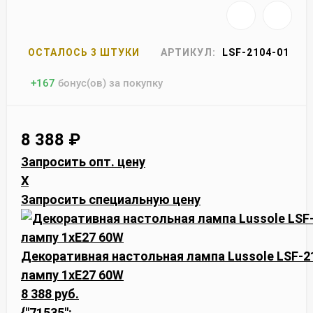
ОСТАЛОСЬ 3 ШТУКИ
АРТИКУЛ:
LSF-2104-01
+
167
бонус(ов) за покупку
8 388
₽
Запросить опт. цену
X
Запросить специальную цену
Декоративная настольная лампа Lussole LSF-210
лампу 1xE27 60W
8 388 руб.
{"71535":