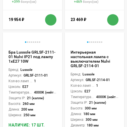
+
399
бонус(ов)
+
469
бонус(ов)
19 954
₽
23 469
₽
Бра Lussole GRLSF-2111-
Интерьерная
01 Nulvi IP21 под лампу
настольная лампа с
1xE27 10W
выключателем Nulvi
GRLSF-2114-01
Бренд:
Lussole
Бренд:
Lussole
Артикул:
GRLSF-2111-01
Артикул:
GRLSF-2114-01
Кол-во ламп или LED:
1
Кол-во ламп или LED:
1
Цоколь:
E27
Цоколь:
E27
Температура света:
4000K (нейтральный)
Температура света:
4000K (нейтральный)
Защита IP:
21 (капли)
Защита IP:
21 (капли)
Высота:
260 мм
Высота:
300 мм
Длина:
200 мм
Длина:
180 мм
Ширина:
250 мм
Ширина:
300 мм
НАЛИЧИЕ: 17 ШТ.
Диаметр:
180 мм