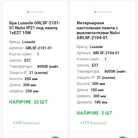
Бра Lussole GRLSF-2101-
Интерьерная
01 Nulvi IP21 под лампу
настольная лампа с
1xE27 10W
выключателем Nulvi
GRLSF-2104-01
Бренд:
Lussole
Бренд:
Lussole
Артикул:
GRLSF-2101-01
Артикул:
GRLSF-2104-01
Кол-во ламп или LED:
1
Кол-во ламп или LED:
1
Цоколь:
E27
Цоколь:
E27
Температура света:
4000K (нейтральный)
Температура света:
4000K (нейтральный)
Защита IP:
21 (капли)
Защита IP:
21 (капли)
Высота:
260 мм
Высота:
300 мм
Длина:
200 мм
Длина:
180 мм
Ширина:
250 мм
Ширина:
300 мм
НАЛИЧИЕ: 22 ШТ.
Диаметр:
180 мм
НАЛИЧИЕ: 3 ШТ.
+
153
бонус(ов)
+
173
бонус(ов)