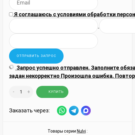
Я соглашаюсь с
условиями обработки
персон
Запрос успешно отправлен.
Заполните обяз
задан некорректно
Произошла ошибка. Повтор
-
+
КУПИТЬ
Заказать через:
Товары серии
Nulvi
: