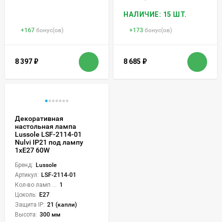
НАЛИЧИЕ: 15 ШТ.
+
167
бонус(ов)
+
173
бонус(ов)
8 397
₽
8 685
₽
Декоративная
настольная лампа
Lussole LSF-2114-01
Nulvi IP21 под лампу
1xE27 60W
Бренд:
Lussole
Артикул:
LSF-2114-01
Кол-во ламп или LED:
1
Цоколь:
E27
Защита IP:
21 (капли)
Высота:
300 мм