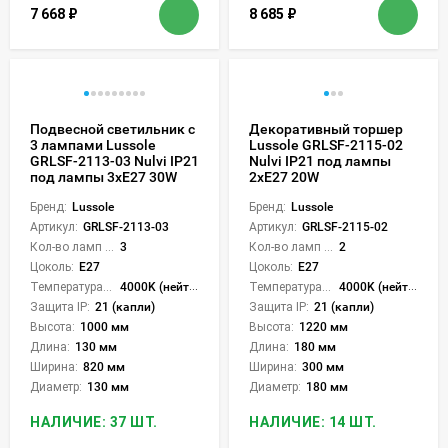
7 668
₽
8 685
₽
Подвесной светильник с
Декоративный торшер
3 лампами Lussole
Lussole GRLSF-2115-02
GRLSF-2113-03 Nulvi IP21
Nulvi IP21 под лампы
под лампы 3xE27 30W
2xE27 20W
Бренд:
Lussole
Бренд:
Lussole
Артикул:
GRLSF-2113-03
Артикул:
GRLSF-2115-02
Кол-во ламп или LED:
3
Кол-во ламп или LED:
2
Цоколь:
E27
Цоколь:
E27
Температура света:
4000K (нейтральный)
Температура света:
4000K (нейтральный)
Защита IP:
21 (капли)
Защита IP:
21 (капли)
Высота:
1000 мм
Высота:
1220 мм
Длина:
130 мм
Длина:
180 мм
Ширина:
820 мм
Ширина:
300 мм
Диаметр:
130 мм
Диаметр:
180 мм
НАЛИЧИЕ: 37 ШТ.
НАЛИЧИЕ: 14 ШТ.