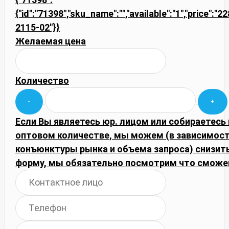
{"id":"71398","sku_name":"","available":"1","price":"2
2115-02"}}
Желаемая цена
Количество
Если Вы являетесь юр. лицом или собираетесь 
оптовом количестве, мы можем (в зависимост
конъюнктуры рынка и объема запроса) снизить
форму, мы обязательно посмотрим что сможе