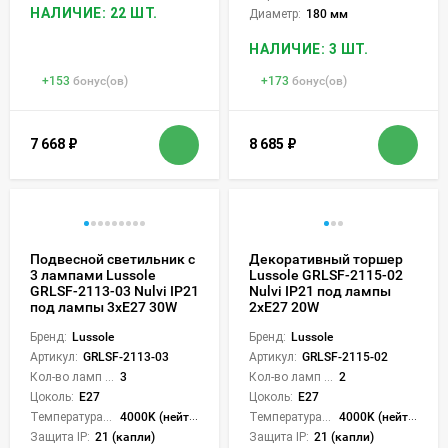
НАЛИЧИЕ: 22 ШТ.
Диаметр:
180 мм
НАЛИЧИЕ: 3 ШТ.
+
153
бонус(ов)
+
173
бонус(ов)
7 668
₽
8 685
₽
Подвесной светильник с
Декоративный торшер
3 лампами Lussole
Lussole GRLSF-2115-02
GRLSF-2113-03 Nulvi IP21
Nulvi IP21 под лампы
под лампы 3xE27 30W
2xE27 20W
Бренд:
Lussole
Бренд:
Lussole
Артикул:
GRLSF-2113-03
Артикул:
GRLSF-2115-02
Кол-во ламп или LED:
3
Кол-во ламп или LED:
2
Цоколь:
E27
Цоколь:
E27
Температура света:
4000K (нейтральный)
Температура света:
4000K (нейтральный)
Защита IP:
21 (капли)
Защита IP:
21 (капли)