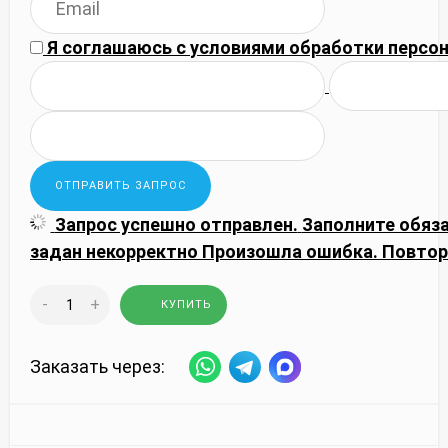
Я соглашаюсь с
условиями обработки
персон
Запрос успешно отправлен.
Заполните обяз
задан некорректно
Произошла ошибка. Повтор
-
+
КУПИТЬ
Заказать через: