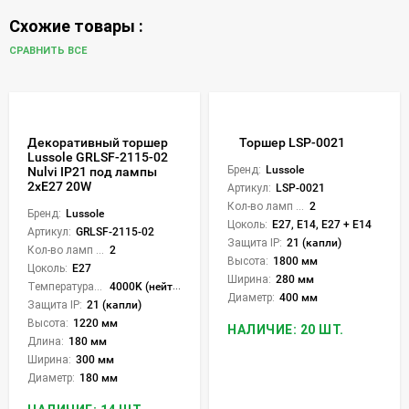
Схожие товары :
СРАВНИТЬ ВСЕ
Декоративный торшер
Торшер LSP-0021
Lussole GRLSF-2115-02
Бренд:
Lussole
Nulvi IP21 под лампы
2xE27 20W
Артикул:
LSP-0021
Кол-во ламп или LED:
2
Бренд:
Lussole
Цоколь:
E27, E14, E27 + E14
Артикул:
GRLSF-2115-02
Защита IP:
21 (капли)
Кол-во ламп или LED:
2
Высота:
1800 мм
Цоколь:
E27
Ширина:
280 мм
Температура света:
4000K (нейтральный)
Диаметр:
400 мм
Защита IP:
21 (капли)
Высота:
1220 мм
НАЛИЧИЕ: 20 ШТ.
Длина:
180 мм
Ширина:
300 мм
Диаметр:
180 мм