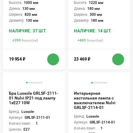
Высота:
1000 мм
Высота:
1220 мм
Длина:
130 мм
Длина:
180 мм
Ширина:
820 мм
Ширина:
300 мм
Диаметр:
130 мм
Диаметр:
180 мм
НАЛИЧИЕ: 37 ШТ.
НАЛИЧИЕ: 14 ШТ.
+
399
бонус(ов)
+
469
бонус(ов)
19 954
₽
23 469
₽
Бра Lussole GRLSF-2111-
Интерьерная
01 Nulvi IP21 под лампу
настольная лампа с
1xE27 10W
выключателем Nulvi
GRLSF-2114-01
Бренд:
Lussole
Бренд:
Lussole
Артикул:
GRLSF-2111-01
Артикул:
GRLSF-2114-01
Кол-во ламп или LED:
1
Кол-во ламп или LED:
1
Цоколь:
E27