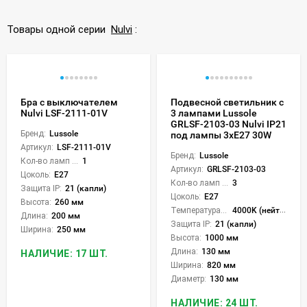
Товары одной серии
Nulvi
:
Бра с выключателем
Подвесной светильник с
Nulvi LSF-2111-01V
3 лампами Lussole
GRLSF-2103-03 Nulvi IP21
Бренд:
Lussole
под лампы 3xE27 30W
Артикул:
LSF-2111-01V
Бренд:
Lussole
Кол-во ламп или LED:
1
Артикул:
GRLSF-2103-03
Цоколь:
E27
Кол-во ламп или LED:
3
Защита IP:
21 (капли)
Цоколь:
E27
Высота:
260 мм
Температура света:
4000K (нейтральный)
Длина:
200 мм
Защита IP:
21 (капли)
Ширина:
250 мм
Высота:
1000 мм
Длина:
130 мм
НАЛИЧИЕ: 17 ШТ.
Ширина:
820 мм
Диаметр:
130 мм
НАЛИЧИЕ: 24 ШТ.