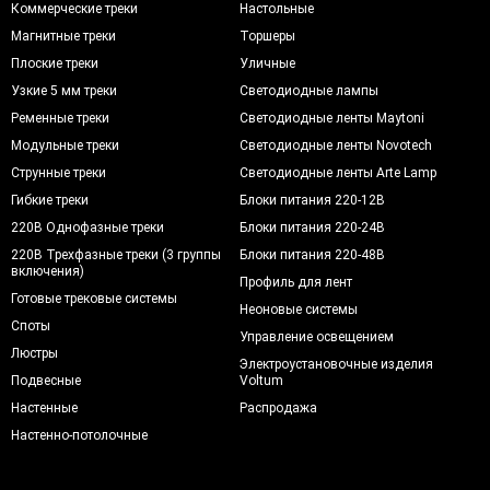
Коммерческие треки
Настольные
Магнитные треки
Торшеры
Плоские треки
Уличные
Узкие 5 мм треки
Светодиодные лампы
Ременные треки
Светодиодные ленты Maytoni
Модульные треки
Светодиодные ленты Novotech
Струнные треки
Светодиодные ленты Arte Lamp
Гибкие треки
Блоки питания 220-12В
220В Однофазные треки
Блоки питания 220-24В
220В Трехфазные треки (3 группы
Блоки питания 220-48В
включения)
Профиль для лент
Готовые трековые системы
Неоновые системы
Споты
Управление освещением
Люстры
Электроустановочные изделия
Подвесные
Voltum
Настенные
Распродажа
Настенно-потолочные