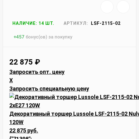
НАЛИЧИЕ: 14 ШТ.
АРТИКУЛ:
LSF-2115-02
+
457
бонус(ов) за покупку
22 875
₽
Запросить опт. цену
X
Запросить специальную цену
Декоративный торшер Lussole LSF-2115-02 Nulv
120W
22 875 руб.
{"71398":