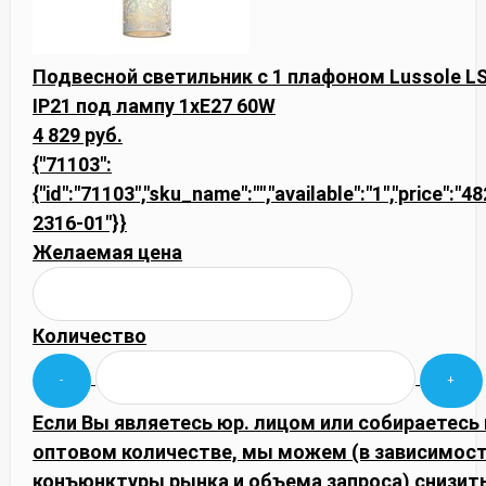
Подвесной светильник с 1 плафоном Lussole L
IP21 под лампу 1xE27 60W
4 829 руб.
{"71103":
{"id":"71103","sku_name":"","available":"1","price":"4
2316-01"}}
Желаемая цена
Количество
Если Вы являетесь юр. лицом или собираетесь 
оптовом количестве, мы можем (в зависимост
конъюнктуры рынка и объема запроса) снизить