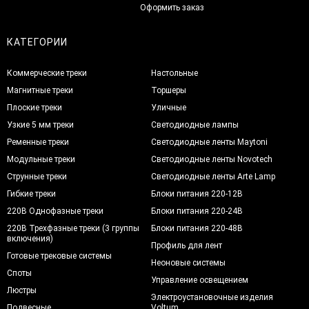
Оформить заказ
КАТЕГОРИИ
Коммерческие треки
Настольные
Магнитные треки
Торшеры
Плоские треки
Уличные
Узкие 5 мм треки
Светодиодные лампы
Ременные треки
Светодиодные ленты Maytoni
Модульные треки
Светодиодные ленты Novotech
Струнные треки
Светодиодные ленты Arte Lamp
Гибкие треки
Блоки питания 220-12В
220В Однофазные треки
Блоки питания 220-24В
220В Трехфазные треки (3 группы
Блоки питания 220-48В
включения)
Профиль для лент
Готовые трековые системы
Неоновые системы
Споты
Управление освещением
Люстры
Электроустановочные изделия
Подвесные
Voltum