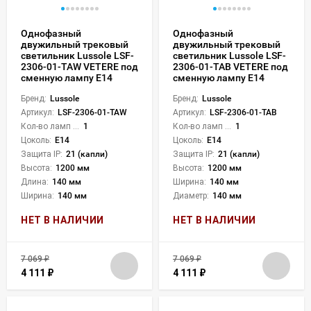
Однофазный
Однофазный
двужильный трековый
двужильный трековый
светильник Lussole LSF-
светильник Lussole LSF-
2306-01-TAW VETERE под
2306-01-TAB VETERE под
сменную лампу Е14
сменную лампу Е14
Бренд:
Lussole
Бренд:
Lussole
Артикул:
LSF-2306-01-TAW
Артикул:
LSF-2306-01-TAB
Кол-во ламп или LED:
1
Кол-во ламп или LED:
1
Цоколь:
E14
Цоколь:
E14
Защита IP:
21 (капли)
Защита IP:
21 (капли)
Высота:
1200 мм
Высота:
1200 мм
Длина:
140 мм
Ширина:
140 мм
Ширина:
140 мм
Диаметр:
140 мм
НЕТ В НАЛИЧИИ
НЕТ В НАЛИЧИИ
7 069
₽
7 069
₽
4 111
₽
4 111
₽