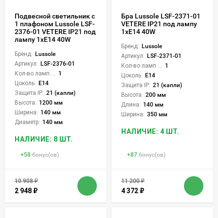
Подвесной светильник с
Бра Lussole LSF-2371-01
1 плафоном Lussole LSF-
VETERE IP21 под лампу
2376-01 VETERE IP21 под
1xE14 40W
лампу 1xE14 40W
Бренд:
Lussole
Бренд:
Lussole
Артикул:
LSF-2371-01
Артикул:
LSF-2376-01
Кол-во ламп или LED:
1
Кол-во ламп или LED:
1
Цоколь:
E14
Цоколь:
E14
Защита IP:
21 (капли)
Защита IP:
21 (капли)
Высота:
200 мм
Высота:
1200 мм
Длина:
140 мм
Ширина:
140 мм
Ширина:
350 мм
Диаметр:
140 мм
НАЛИЧИЕ: 4 ШТ.
НАЛИЧИЕ: 8 ШТ.
+
58
бонус(ов)
+
87
бонус(ов)
10 908
₽
11 200
₽
2 948
₽
4 372
₽