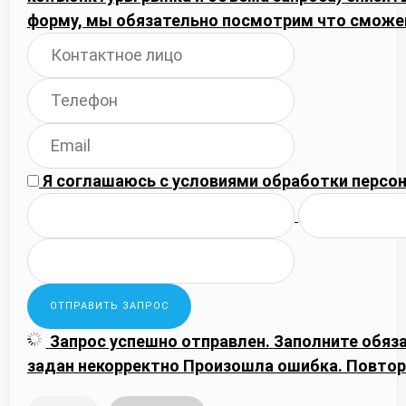
форму, мы обязательно посмотрим что сможе
Я соглашаюсь с
условиями обработки
персон
Запрос успешно отправлен.
Заполните обяз
задан некорректно
Произошла ошибка. Повтор