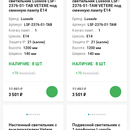
светильник Lussole LSF-
светильник Lussole LSF-
2376-01-TAB VETERE под
2376-01-TAW VETERE под
сменную лампу Е14
сменную лампу Е14
Бренд:
Lussole
Бренд:
Lussole
Артикул:
LSF-2376-01-TAB
Артикул:
LSF-2376-01-TAW
Кол-во ламп или LED:
1
Кол-во ламп или LED:
1
Цоколь:
E14
Цоколь:
E14
Защита IP:
21 (капли)
Защита IP:
21 (капли)
Высота:
1200 мм
Высота:
1200 мм
Ширина:
140 мм
Ширина:
140 мм
НАЛИЧИЕ: 8 ШТ.
НАЛИЧИЕ: 8 ШТ.
+
70
бонус(ов)
+
70
бонус(ов)
11 461
₽
11 461
₽
3 501
₽
3 501
₽
Настенный светильник с
Подвесной светильник с
выключателем Vetere
1 плафоном Lussole