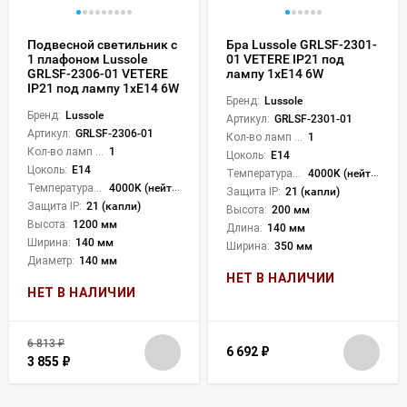
Подвесной светильник с
Бра Lussole GRLSF-2301-
1 плафоном Lussole
01 VETERE IP21 под
GRLSF-2306-01 VETERE
лампу 1xE14 6W
IP21 под лампу 1xE14 6W
Бренд:
Lussole
Бренд:
Lussole
Артикул:
GRLSF-2301-01
Артикул:
GRLSF-2306-01
Кол-во ламп или LED:
1
Кол-во ламп или LED:
1
Цоколь:
E14
Цоколь:
E14
Температура света:
4000K (нейтральный)
Температура света:
4000K (нейтральный)
Защита IP:
21 (капли)
Защита IP:
21 (капли)
Высота:
200 мм
Высота:
1200 мм
Длина:
140 мм
Ширина:
140 мм
Ширина:
350 мм
Диаметр:
140 мм
НЕТ В НАЛИЧИИ
НЕТ В НАЛИЧИИ
6 813
₽
6 692
₽
3 855
₽