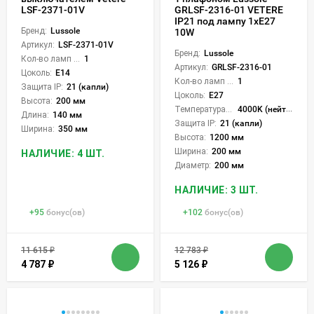
LSF-2371-01V
GRLSF-2316-01 VETERE
IP21 под лампу 1xE27
Бренд:
Lussole
10W
Артикул:
LSF-2371-01V
Бренд:
Lussole
Кол-во ламп или LED:
1
Артикул:
GRLSF-2316-01
Цоколь:
E14
Кол-во ламп или LED:
1
Защита IP:
21 (капли)
Цоколь:
E27
Высота:
200 мм
Температура света:
4000K (нейтральный)
Длина:
140 мм
Защита IP:
21 (капли)
Ширина:
350 мм
Высота:
1200 мм
Ширина:
200 мм
НАЛИЧИЕ: 4 ШТ.
Диаметр:
200 мм
НАЛИЧИЕ: 3 ШТ.
+
95
бонус(ов)
+
102
бонус(ов)
11 615
₽
12 783
₽
4 787
₽
5 126
₽