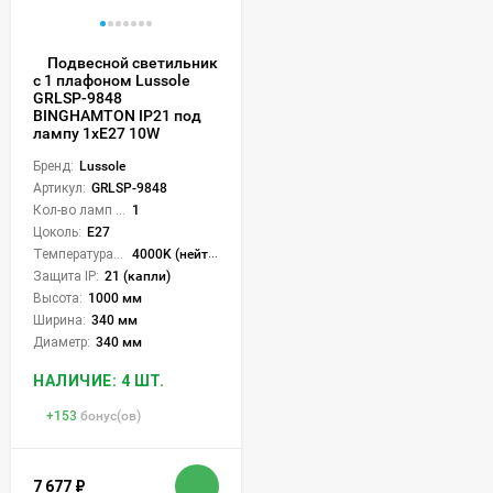
Подвесной светильник
с 1 плафоном Lussole
GRLSP-9848
BINGHAMTON IP21 под
лампу 1xE27 10W
Бренд:
Lussole
Артикул:
GRLSP-9848
Кол-во ламп или LED:
1
Цоколь:
E27
Температура света:
4000K (нейтральный)
Защита IP:
21 (капли)
Высота:
1000 мм
Ширина:
340 мм
Диаметр:
340 мм
НАЛИЧИЕ: 4 ШТ.
+
153
бонус(ов)
7 677
₽