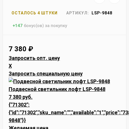
ОСТАЛОСЬ 4 ШТУКИ
АРТИКУЛ:
LSP-9848
+
147
бонус(ов) за покупку
7 380
₽
Запросить опт. цену
X
Запросить специальную цену
Подвесной светильник лофт LSP-9848
7 380 руб.
{"71302":
{"id":"71302","sku_name":"","available":"1","price":"7
9848"}}
Желаемая цена