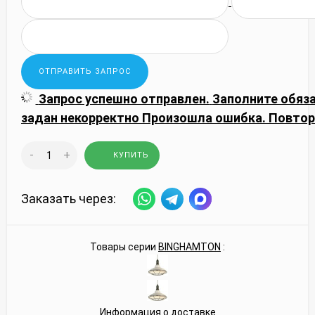
Запрос успешно отправлен.
Заполните обяз
задан некорректно
Произошла ошибка. Повтор
-
+
КУПИТЬ
Заказать через:
Товары серии
BINGHAMTON
:
Информация о доставке