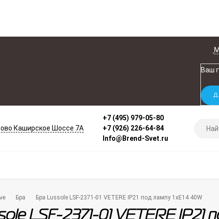
М
Ваш 
+7 (495) 979-05-80
ово Каширское Шоссе 7А
+7 (926) 226-64-84
Info@Brend-Svet.ru
ые
Бра
Бра Lussole LSF-2371-01 VETERE IP21 под лампу 1xE14 40W
sole LSF-2371-01 VETERE IP21 