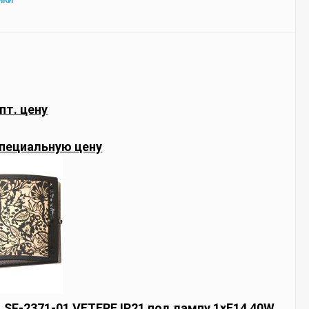
ИКИ
пт. цену
пециальную цену
 LSF-2371-01 VETERE IP21 под лампу 1xE14 40W