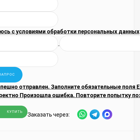
юсь с
условиями обработки
персональных данных
спешно отправлен.
Заполните обязательные поля
E
ректно
Произошла ошибка. Повторите попытку по
КУПИТЬ
Заказать через: