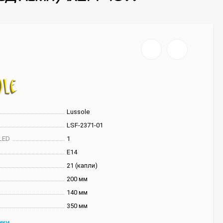
Lussole
LSF-2371-01
LED
1
E14
21 (капли)
200 мм
140 мм
350 мм