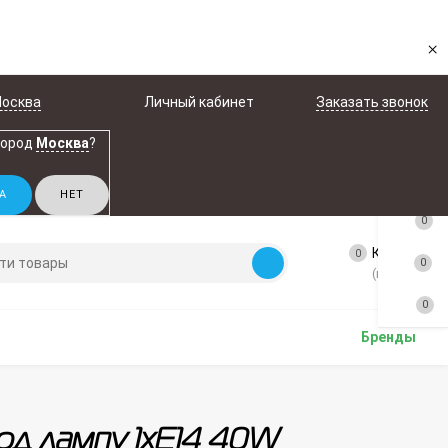
×
осква
Личный кабинет
Заказать звонок
город
Москва
?
0
Корзина
0
0
(пусто)
0
Бренды
под лампу 1xE14 40W