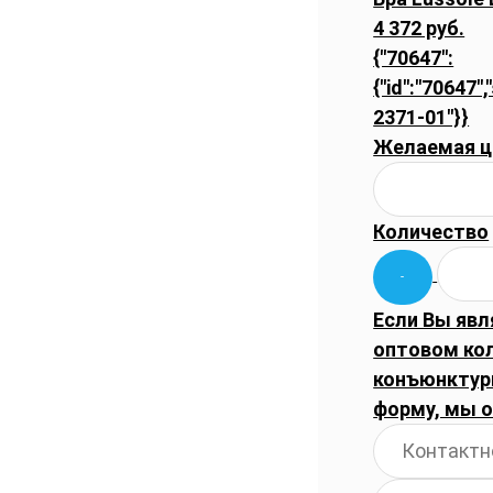
4 372 руб.
{"70647":
{"id":"70647",
2371-01"}}
Желаемая ц
Количество
Если Вы явл
оптовом ко
конъюнктуры
форму, мы 