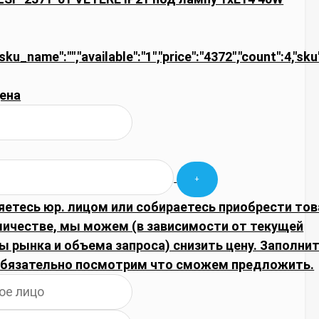
"sku_name":"","available":"1","price":"4372","count":4,"sku
ена
яетесь юр. лицом или собираетесь приобрести тов
личестве, мы можем (в зависимости от текущей
 рынка и объема запроса) снизить цену. Заполни
обязательно посмотрим что сможем предложить.