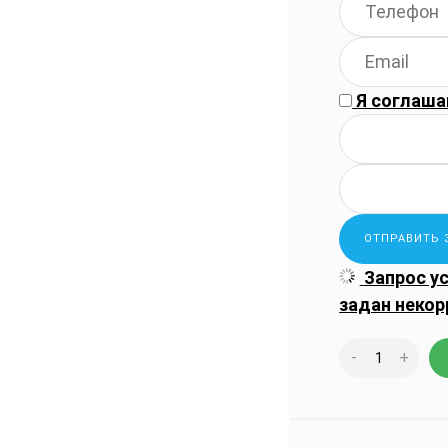
Я соглаша
Запрос у
задан некор
-
+