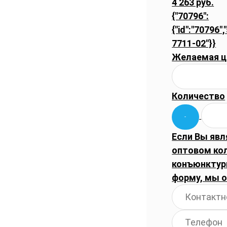
4 263 руб.
{"70796":
{"id":"70796",
7711-02"}}
Желаемая ц
Количество
Если Вы явл
оптовом ко
конъюнктуры
форму, мы 