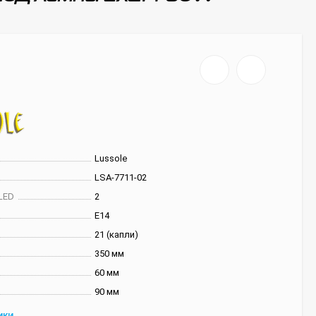
Lussole
LSA-7711-02
LED
2
E14
21 (капли)
350 мм
60 мм
90 мм