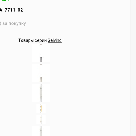
A-7711-02
) за покупку
Товары серии
Selvino
: