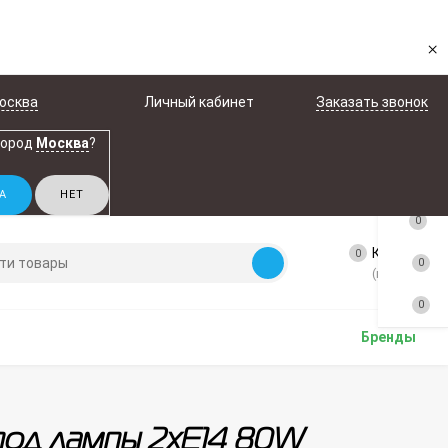
×
осква
Личный кабинет
Заказать звонок
город
Москва
?
0
Корзина
0
0
(пусто)
0
Бренды
 под лампы 2xE14 80W