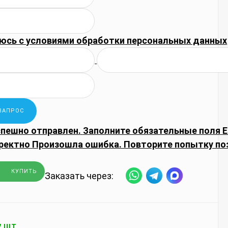
юсь с
условиями обработки
персональных данных
спешно отправлен.
Заполните обязательные поля
E
ректно
Произошла ошибка. Повторите попытку по
КУПИТЬ
Заказать через:
7 ШТ.