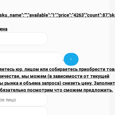
"sku_name":"","available":"1","price":"4263","count":87,"s
ена
яетесь юр. лицом или собираетесь приобрести тов
личестве, мы можем (в зависимости от текущей
 рынка и объема запроса) снизить цену. Заполни
обязательно посмотрим что сможем предложить.