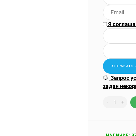
Я соглаша
Запрос у
задан некор
-
+
НАЛИЧИЕ: 8