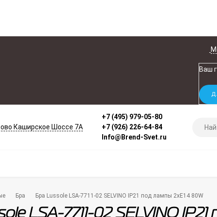
М
Ваш 
+7 (495) 979-05-80
ово Каширское Шоссе 7А
+7 (926) 226-64-84
Info@Brend-Svet.ru
ые
Бра
Бра Lussole LSA-7711-02 SELVINO IP21 под лампы 2xE14 80W
sole LSA-7711-02 SELVINO IP21