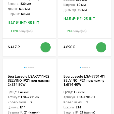
Высота:
530 мм
Ширина:
60 мм
Длина:
530 мм
Диаметр:
90 мм
Ширина:
60 мм
НАЛИЧИЕ: 25 ШТ.
НАЛИЧИЕ: 95 ШТ.
+
128
бонус(ов)
+
93
бонус(ов)
6 417
₽
4 690
₽
Бра Lussole LSA-7711-02
Бра Lussole LSA-7701-01
SELVINO IP21 под лампы
SELVINO IP21 под лампу
2xE14 80W
1xE14 40W
Бренд:
Lussole
Бренд:
Lussole
Артикул:
LSA-7711-02
Артикул:
LSA-7701-01
Кол-во ламп или LED:
2
Кол-во ламп или LED:
1
Цоколь:
E14
Цоколь:
E14
Защита IP:
21 (капли)
Защита IP:
21 (капли)