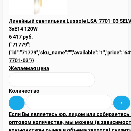
Линейный светильник Lussole LSA-7701-03 SEL
3xE14 120W
6 417 руб.
{"71779":
{"id":"71779","sku_name":"","available":"1","price":"6
7701-03"}}
Желаемая цена
Количество
Если Вы являетесь юр. лицом или собираетесь 
оптовом количестве, мы можем (в зависимост
конъюнктуры рынка и объема запроса) снизить