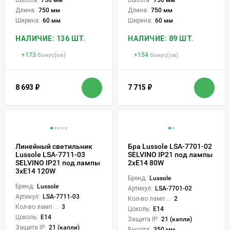
Длина:
750 мм
Длина:
750 мм
Ширина:
60 мм
Ширина:
60 мм
НАЛИЧИЕ: 136 ШТ.
НАЛИЧИЕ: 89 ШТ.
+
173
бонус(ов)
+
154
бонус(ов)
8 693
₽
7 715
₽
Линейный светильник
Бра Lussole LSA-7701-02
Lussole LSA-7711-03
SELVINO IP21 под лампы
SELVINO IP21 под лампы
2xE14 80W
3xE14 120W
Бренд:
Lussole
Бренд:
Lussole
Артикул:
LSA-7701-02
Артикул:
LSA-7711-03
Кол-во ламп или LED:
2
Кол-во ламп или LED:
3
Цоколь:
E14
Цоколь:
E14
Защита IP:
21 (капли)
Защита IP:
21 (капли)
Высота:
350 мм