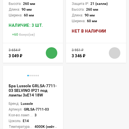
Высота:
260 мм
Защита IP:
21 (капли)
Длина:
90 мм
Высота:
260 мм
Ширина:
60 мм
Длина:
90 мм
Ширина:
60 мм
НАЛИЧИЕ: 3 ШТ.
НЕТ В НАЛИЧИИ
+
60
бонус(ов)
3 654
₽
3 951
₽
3 049
₽
3 346
₽
Бра Lussole GRLSA-7711-
03 SELVINO IP21 под
лампы 3xE14 18W
Бренд:
Lussole
Артикул:
GRLSA-7711-03
Кол-во ламп или LED:
3
Цоколь:
E14
Температура света:
4000K (нейтральный)