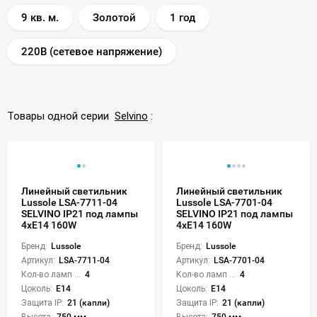
9 кв. м.
Золотой
1 год
220В (сетевое напряжение)
Товары одной серии
Selvino
:
Линейный светильник
Линейный светильник
Lussole LSA-7711-04
Lussole LSA-7701-04
SELVINO IP21 под лампы
SELVINO IP21 под лампы
4xE14 160W
4xE14 160W
Бренд:
Lussole
Бренд:
Lussole
Артикул:
LSA-7711-04
Артикул:
LSA-7701-04
Кол-во ламп или LED:
4
Кол-во ламп или LED:
4
Цоколь:
E14
Цоколь:
E14
Защита IP:
21 (капли)
Защита IP:
21 (капли)
Высота:
750 мм
Высота:
750 мм