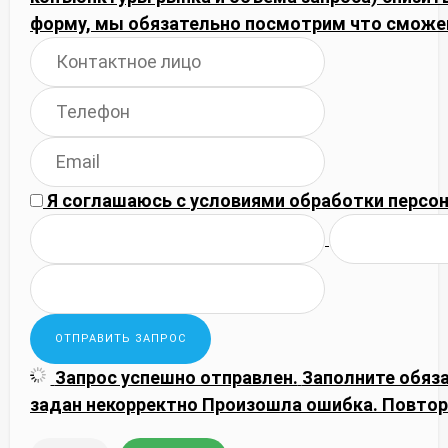
форму, мы обязательно посмотрим что сможе
Я соглашаюсь с
условиями обработки
персон
Запрос успешно отправлен.
Заполните обяз
задан некорректно
Произошла ошибка. Повтор