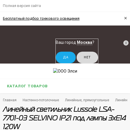
Полная версия сайта
×
Бесплатный подбор трекового освещения
Ваш город
Москва
?
0
КАТАЛОГ ТОВАРОВ
Главная
Настенно-потолочные
Линейные, прямоугольные
Линейный
Линейный светильник Lussole LSA-
7701-03 SELVINO IP21 под лампы 3xE14
120W