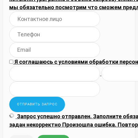
мы обязательно посмотрим что сможем пред
Я соглашаюсь с
условиями обработки
персон
Запрос успешно отправлен.
Заполните обяз
задан некорректно
Произошла ошибка. Повтор