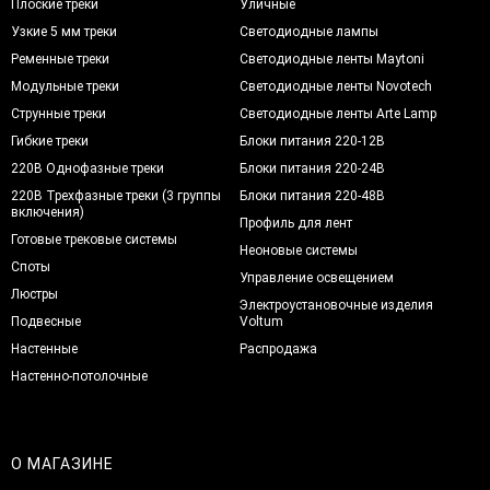
Плоские треки
Уличные
Узкие 5 мм треки
Светодиодные лампы
Ременные треки
Светодиодные ленты Maytoni
Модульные треки
Светодиодные ленты Novotech
Струнные треки
Светодиодные ленты Arte Lamp
Гибкие треки
Блоки питания 220-12В
220В Однофазные треки
Блоки питания 220-24В
220В Трехфазные треки (3 группы
Блоки питания 220-48В
включения)
Профиль для лент
Готовые трековые системы
Неоновые системы
Споты
Управление освещением
Люстры
Электроустановочные изделия
Подвесные
Voltum
Настенные
Распродажа
Настенно-потолочные
О МАГАЗИНЕ