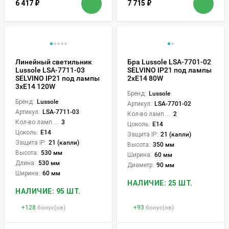
6 417
₽
7 715
₽
Линейный светильник
Бра Lussole LSA-7701-02
Lussole LSA-7711-03
SELVINO IP21 под лампы
SELVINO IP21 под лампы
2xE14 80W
3xE14 120W
Бренд:
Lussole
Бренд:
Lussole
Артикул:
LSA-7701-02
Артикул:
LSA-7711-03
Кол-во ламп или LED:
2
Кол-во ламп или LED:
3
Цоколь:
E14
Цоколь:
E14
Защита IP:
21 (капли)
Защита IP:
21 (капли)
Высота:
350 мм
Высота:
530 мм
Ширина:
60 мм
Длина:
530 мм
Диаметр:
90 мм
Ширина:
60 мм
НАЛИЧИЕ: 25 ШТ.
НАЛИЧИЕ: 95 ШТ.
+
128
бонус(ов)
+
93
бонус(ов)