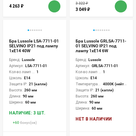
3 322
₽
4 263
₽
3 049
₽
Бра Lussole LSA-7711-01
Бра Lussole GRLSA-7711-
SELVINO IP21 под лампу
01 SELVINO IP21 под
1xE14 40W
лампу 1xE14 6W
Бренд:
Lussole
Бренд:
Lussole
Артикул:
LSA-7711-01
Артикул:
GRLSA-7711-01
Кол-во ламп или LED:
1
Кол-во ламп или LED:
1
Цоколь:
E14
Цоколь:
E14
Защита IP:
21 (капли)
Температура света:
4000K (нейтральный)
Высота:
260 мм
Защита IP:
21 (капли)
Длина:
90 мм
Высота:
260 мм
Ширина:
60 мм
Длина:
90 мм
Ширина:
60 мм
НАЛИЧИЕ: 3 ШТ.
НЕТ В НАЛИЧИИ
+
60
бонус(ов)