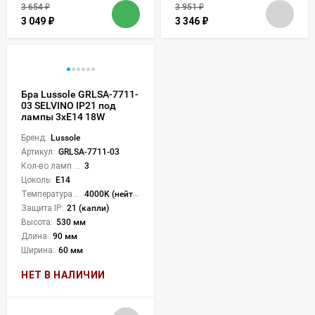
3 654
₽
3 951
₽
3 049
₽
3 346
₽
Бра Lussole GRLSA-7711-
03 SELVINO IP21 под
лампы 3xE14 18W
Бренд:
Lussole
Артикул:
GRLSA-7711-03
Кол-во ламп или LED:
3
Цоколь:
E14
Температура света:
4000K (нейтральный)
Защита IP:
21 (капли)
Высота:
530 мм
Длина:
90 мм
Ширина:
60 мм
НЕТ В НАЛИЧИИ