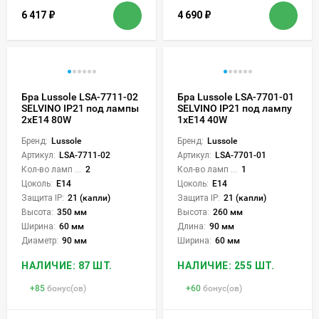
6 417
₽
4 690
₽
Бра Lussole LSA-7711-02
Бра Lussole LSA-7701-01
SELVINO IP21 под лампы
SELVINO IP21 под лампу
2xE14 80W
1xE14 40W
Бренд:
Lussole
Бренд:
Lussole
Артикул:
LSA-7711-02
Артикул:
LSA-7701-01
Кол-во ламп или LED:
2
Кол-во ламп или LED:
1
Цоколь:
E14
Цоколь:
E14
Защита IP:
21 (капли)
Защита IP:
21 (капли)
Высота:
350 мм
Высота:
260 мм
Ширина:
60 мм
Длина:
90 мм
Диаметр:
90 мм
Ширина:
60 мм
НАЛИЧИЕ: 87 ШТ.
НАЛИЧИЕ: 255 ШТ.
+
85
бонус(ов)
+
60
бонус(ов)