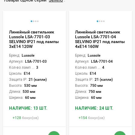
Линейный светильник
Линейный светильник
Lussole LSA-7701-03
Lussole LSA-7701-04
SELVINO IP21 под лампы
SELVINO IP21 под лампы
3xE14 120W
4xE14 160W
Бренд:
Lussole
Бренд:
Lussole
Артикул:
LSA-7701-03
Артикул:
LSA-7701-04
Кол-во ламп или LED:
3
Кол-во ламп или LED:
4
Цоколь:
E14
Цоколь:
E14
Защита IP:
21 (капли)
Защита IP:
21 (капли)
Высота:
530 мм
Высота:
750 мм
Длина:
530 мм
Длина:
750 мм
Ширина:
60 мм
Ширина:
60 мм
НАЛИЧИЕ: 13 ШТ.
НАЛИЧИЕ: 24 ШТ.
+
128
бонус(ов)
+
154
бонус(ов)