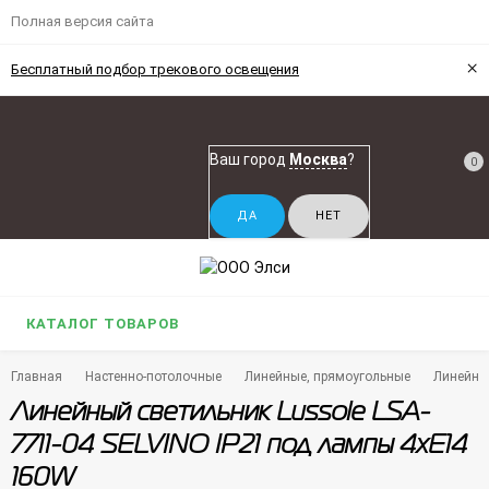
Полная версия сайта
×
Бесплатный подбор трекового освещения
Ваш город
Москва
?
0
КАТАЛОГ ТОВАРОВ
Главная
Настенно-потолочные
Линейные, прямоугольные
Линейный
Линейный светильник Lussole LSA-
7711-04 SELVINO IP21 под лампы 4xE14
160W