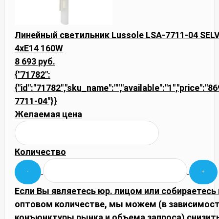
Линейный светильник Lussole LSA-7711-04 SEL
4xE14 160W
8 693 руб.
{"71782":
{"id":"71782","sku_name":"","available":"1","price":"8
7711-04"}}
Желаемая цена
Количество
Если Вы являетесь юр. лицом или собираетесь 
оптовом количестве, мы можем (в зависимост
конъюнктуры рынка и объема запроса) снизить