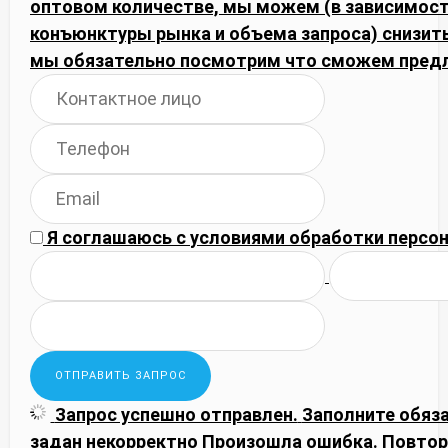
оптовом количестве, мы можем (в зависимост
конъюнктуры рынка и объема запроса) снизить
мы обязательно посмотрим что сможем пред
Я соглашаюсь с
условиями обработки
персон
Запрос успешно отправлен.
Заполните обяз
задан некорректно
Произошла ошибка. Повтор