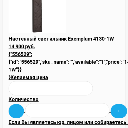
Настенный светильник Exemplum 4130-1W
14 900 руб.
{"556529":
{"id":"556529","sku_name":"","available":"1","price":"
1W"}}
Желаемая цена
Количество
Если Вы являетесь юр. лицом или собираетесь 