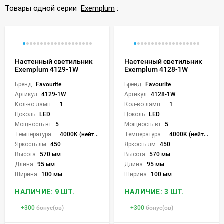
Товары одной серии
Exemplum
:
Настенный светильник
Настенный светильник
Exemplum 4129-1W
Exemplum 4128-1W
Бренд:
Favourite
Бренд:
Favourite
Артикул:
4129-1W
Артикул:
4128-1W
Кол-во ламп или LED:
1
Кол-во ламп или LED:
1
Цоколь:
LED
Цоколь:
LED
Мощность вт:
5
Мощность вт:
5
Температура света:
4000K (нейтральный)
Температура света:
4000K (нейтральный)
Яркость лм:
450
Яркость лм:
450
Высота:
570 мм
Высота:
570 мм
Длина:
95 мм
Длина:
95 мм
Ширина:
100 мм
Ширина:
100 мм
НАЛИЧИЕ: 9 ШТ.
НАЛИЧИЕ: 3 ШТ.
+
300
бонус(ов)
+
300
бонус(ов)