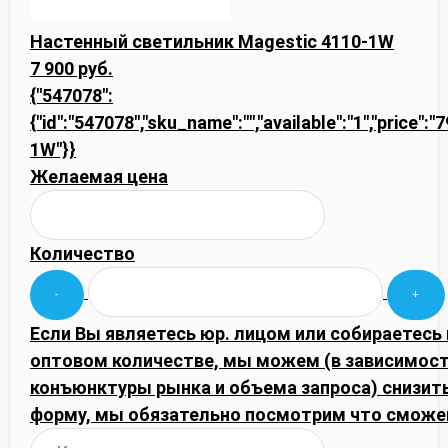
Настенный светильник Magestic 4110-1W
7 900 руб.
{"547078":
{"id":"547078","sku_name":"","available":"1","price":"
1W"}}
Желаемая цена
Количество
Если Вы являетесь юр. лицом или собираетесь 
оптовом количестве, мы можем (в зависимост
конъюнктуры рынка и объема запроса) снизить
форму, мы обязательно посмотрим что сможе