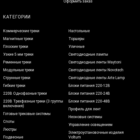
Оформить заказ
КАТЕГОРИИ
Коммерческие треки
Настольные
Магнитные треки
Торшеры
Плоские треки
Уличные
Узкие 5 мм треки
Светодиодные лампы
Ременные треки
Светодиодные ленты Maytoni
Модульные треки
Светодиодные ленты Novotech
Струнные треки
Светодиодные ленты Arte Lamp
Гибкие треки
Блоки питания 220-12В
220В Однофазные треки
Блоки питания 220-24В
220В Трехфазные треки (3 группы
Блоки питания 220-48В
включения)
Профиль для лент
Готовые трековые системы
Неоновые системы
Споты
Управление освещением
Люстры
Электроустановочные изделия
Подвесные
Voltum