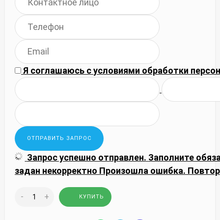
Я соглашаюсь с
условиями обработки
персон
Запрос успешно отправлен.
Заполните обяз
задан некорректно
Произошла ошибка. Повтор
-
+
КУПИТЬ