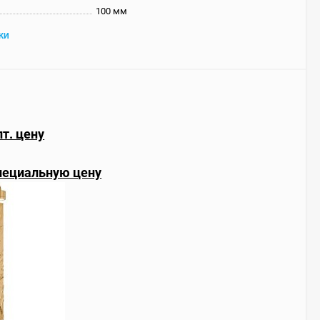
100 мм
КИ
т. цену
пециальную цену