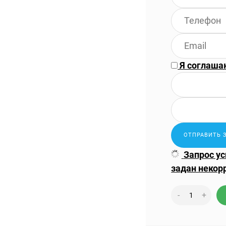
Я соглаша
Запрос у
задан некор
-
+