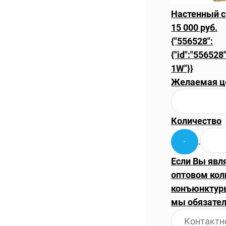
Настенный с
15 000 руб.
{"556528":
{"id":"556528"
1W"}}
Желаемая ц
Количество
Если Вы явл
оптовом кол
конъюнктуры
мы обязател