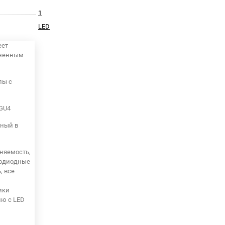
1
LED
еет
аненным
пы с
 GU4
нный в
няемость,
тодиодные
, все
ики
ию с LED