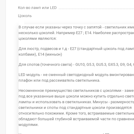
Кол-во ламп или LED
Цоколь
В случае если указаны через точку с запятой - светильник им
несколько цоколей. Например E27 ; E14. Наиболее распростр
цоколями являются:
Для люстр, подвесов и т.д - E27 (стандартный цоколь под лам
колбами), E14 (миньон)
Для спотов (точечного света) - GU10, G5.3, GU5.3, GX5.3, G9, G4,
LED модуль - не сменный светодиодный модуль вмонтирова
плафон или под рассеиватель светильника.
Несомненное преимущество светильников с цоколями - заме
под все указанные выше цоколи можно купить отдельно све
лампы и использовать в светильниках. Минусы - размерность
светильники и споты под стандартные цоколи производятся
относительно похожими. Кроме того, встраиваемые светильн
обладают большей глубиной встраиваемой части по сравнен
модулями.