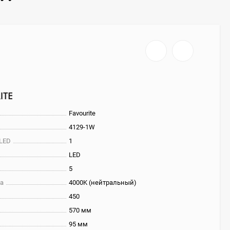
Favourite
4129-1W
 LED
1
LED
5
та
4000K (нейтральный)
450
570 мм
95 мм