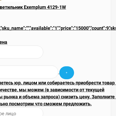
ветильник Exemplum 4129-1W
,"sku_name":"","available":"1","price":"15000","count":9,"s
ена
яетесь юр. лицом или собираетесь приобрести товар
ичестве, мы можем (в зависимости от текущей
 рынка и объема запроса) снизить цену. Заполните
ьно посмотрим что сможем предложить.