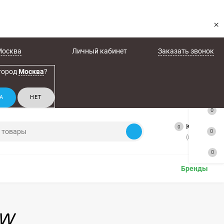
×
Москва
Личный кабинет
Заказать звонок
город
Москва
?
0
Корзина
0
0
(пусто)
0
Бренды
1W